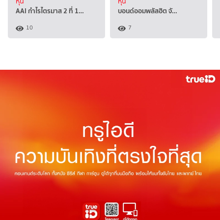
หุ้น
หุ้น
AAI กำไรไตรมาส 2 ที่ 1…
บอนด์ออมพลัสฮิต จั…
10
7