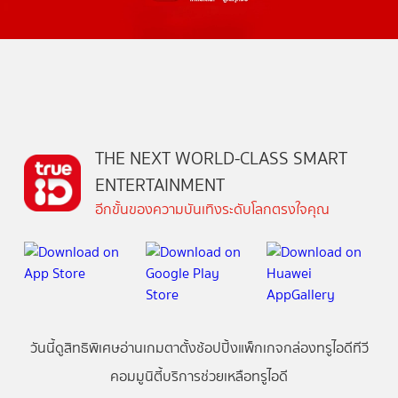
THE NEXT WORLD-CLASS SMART
ENTERTAINMENT
อีกขั้นของความบันเทิงระดับโลกตรงใจคุณ
วันนี้
ดู
สิทธิพิเศษ
อ่าน
เกม
ตาตั้ง
ช้อปปิ้ง
แพ็กเกจ
กล่องทรูไอดีทีวี
คอมมูนิตี้
บริการช่วยเหลือทรูไอดี