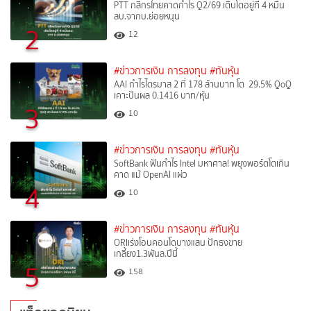
PTT กสิกรไทยคาดกำไร Q2/69 เติบโตอยู่ที่ 4 หมื่น
ลบ.จากบ.ย่อยหนุน
2
12
#ข่าวการเงิน การลงทุน
#ทันหุ้น
AAI กำไรไตรมาส 2 ที่ 178 ล้านบาท โต 29.5% QoQ
เคาะปันผล 0.1416 บาท/หุ้น
3
10
#ข่าวการเงิน การลงทุน
#ทันหุ้น
SoftBank ฟันกำไร Intel มหาศาล! พยุงพอร์ตโตเกิน
คาด แม้ OpenAI แผ่ว
4
10
#ข่าวการเงิน การลงทุน
#ทันหุ้น
ORIเร่งโอนคอนโดบางแสน ปักธงขาย
เกลี้ยง1.3พันล.ปีนี้
5
158