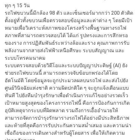
ทุก ๆ 15 วัน
รถไฟขบวนนี้มีกล้อง 98 ตัว และเซ็นเซอร์มากกว่า 200 ตัวติด
ตั้งอยู่ทั่วทั้งขบวนเพื่อตรวจสอบข้อมูลและค่าต่าง ๆ โดยมีเป้า
หมายเพื่อวิเคราะห์สภาพของโครงสร้างพื้นฐานทางรถไฟ
สภาพที่สามารถตรวจสอบได้ ได้แก่ รูปทรงและการสึกหรอ
ของราง การปฏิสัมพันธ์ระหว่างล้อและราง คุณภาพการรับ
พลังงานจากสายส่งไฟฟ้าเหนือศีรษะ ระบบสัญญาณ และ
ระบบโทรคมนาคม
ระบบตรวจสอบด้วยวิดีโอและระบบปัญญาประดิษฐ์ (AI) ยัง
ช่วยรถไฟขบวนนี้ สามารถตรวจจับข้อบกพร่องได้โดย
อัตโนมัติ โดยข้อมูลจะถูกประมวลผลบนรถไฟ และส่งไปยัง
ศูนย์วินิจฉัยแห่งชาติ ความผิดปกติใด ๆ จะถูกแจ้งเตือนแบบ
ทันที ไปยังทีมบำรุงรักษาเพื่อดำเนินการแก้ไขอย่างรวดเร็ว
เป้าหมายสูงสุดของโครงการรถไฟนี้ คือการป้องกันการเกิด
อุบัติเหตุจากระบบที่ผิดพลาด รวมถึงการเอื้ออำนวยให้
สามารถจัดการบำรุงรักษารางรถไฟได้อย่างมีประสิทธิภาพ
และท้ายที่สุดคือการรับประกันความสม่ำเสมอ และความน่า
เชื่อถือของการเดินทางสำหรับผู้โดยสาร เพื่อให้เกิดความ