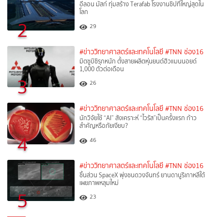
อีลอน มัสก์ ทุ่มสร้าง Terafab โรงงานชิปที่ใหญ่สุดใน
โลก
2
29
#ข่าววิทยาศาสตร์และเทคโนโลยี
#TNN ช่อง16
มิตซูบิชิรุกหนัก ตั้งสายผลิตหุ่นยนต์ฮิวแมนนอยด์
1,000 ตัวต่อเดือน
3
26
#ข่าววิทยาศาสตร์และเทคโนโลยี
#TNN ช่อง16
นักวิจัยใช้ “AI” สังเคราะห์ “ไวรัส”เป็นครั้งแรก ก้าว
สำคัญหรือภัยเงียบ?
4
46
#ข่าววิทยาศาสตร์และเทคโนโลยี
#TNN ช่อง16
ชิ้นส่วน SpaceX พุ่งชนดวงจันทร์ ยานดานูริเกาหลีใต้
เผยภาพหลุมใหม่
5
23