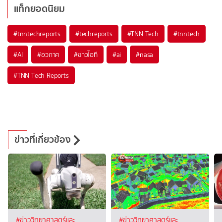
แท็กยอดนิยม
#
tnntechreports
#
techreports
#
TNN Tech
#
tnntech
#
AI
#
อวกาศ
#
ข่าวไอที
#
ai
#
nasa
#
TNN Tech Reports
ข่าวที่เกี่ยวข้อง
#ข่าววิทยาศาสตร์และ
#ข่าววิทยาศาสตร์และ