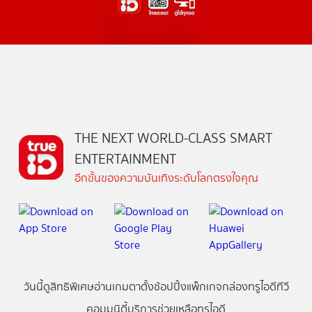
THE NEXT WORLD-CLASS SMART
ENTERTAINMENT
อีกขั้นของความบันเทิงระดับโลกตรงใจคุณ
วันนี้
ดู
สิทธิพิเศษ
อ่าน
เกม
ตาตั้ง
ช้อปปิ้ง
แพ็กเกจ
กล่องทรูไอดีทีวี
คอมมูนิตี้
บริการช่วยเหลือทรูไอดี