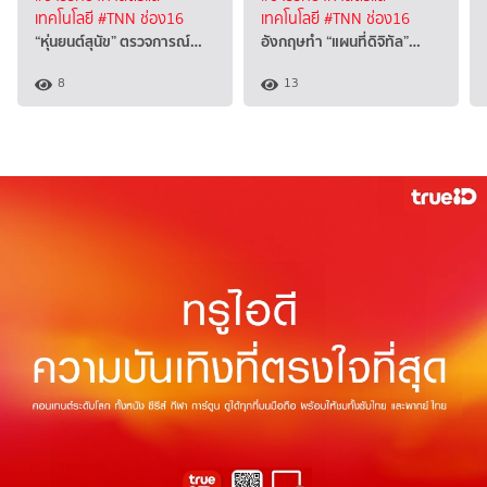
เทคโนโลยี
#TNN ช่อง16
เทคโนโลยี
#TNN ช่อง16
“หุ่นยนต์สุนัข” ตรวจการณ์…
อังกฤษทำ “แผนที่ดิจิทัล”…
8
13