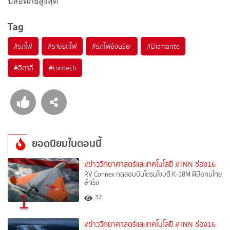
ปลอดภัยสูงสุด
Tag
#
รถไฟ
#
รางรถไฟ
#
รถไฟอัจฉริยะ
#
Diamante
#
อิตาลี
#
tnntech
ยอดนิยมในตอนนี้
#ข่าววิทยาศาสตร์และเทคโนโลยี
#TNN ช่อง16
RV Connex ทดสอบบินโดรนโจมตี K-18M ฝีมือคนไทย
สำเร็จ
1
32
#ข่าววิทยาศาสตร์และเทคโนโลยี
#TNN ช่อง16