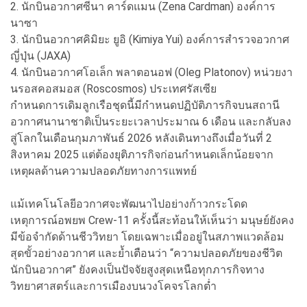
2. นักบินอวกาศซีนา คาร์ดแมน (Zena Cardman) องค์การ
นาซา
3. นักบินอวกาศคิมิยะ ยูอิ (Kimiya Yui) องค์การสำรวจอวกาศ
ญี่ปุ่น (JAXA)
4. นักบินอวกาศโอเล็ก พลาตอนอฟ (Oleg Platonov) หน่วยงา
นรอสคอสมอส (Roscosmos) ประเทศรัสเซีย
กำหนดการเดิมลูกเรือชุดนี้มีกำหนดปฏิบัติภารกิจบนสถานี
อวกาศนานาชาติเป็นระยะเวลาประมาณ 6 เดือน และกลับลง
สู่โลกในเดือนกุมภาพันธ์ 2026 หลังเดินทางถึงเมื่อวันที่ 2
สิงหาคม 2025 แต่ต้องยุติภารกิจก่อนกำหนดเล็กน้อยจาก
เหตุผลด้านความปลอดภัยทางการแพทย์
แม้เทคโนโลยีอวกาศจะพัฒนาไปอย่างก้าวกระโดด
เหตุการณ์อพยพ Crew-11 ครั้งนี้สะท้อนให้เห็นว่า มนุษย์ยังคง
มีข้อจำกัดด้านชีววิทยา โดยเฉพาะเมื่ออยู่ในสภาพแวดล้อม
สุดขั้วอย่างอวกาศ และย้ำเตือนว่า “ความปลอดภัยของชีวิต
นักบินอวกาศ” ยังคงเป็นปัจจัยสูงสุดเหนือทุกภารกิจทาง
วิทยาศาสตร์และการเมืองบนวงโคจรโลกต่ำ