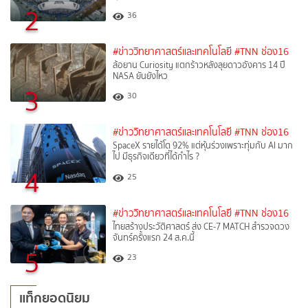
2
36
#ข่าววิทยาศาสตร์และเทคโนโลยี
#TNN ช่อง16
ล้อยาน Curiosity แตกร้าวหลังลุยดาวอังคาร 14 ปี
NASA ยันยังไหว
3
30
#ข่าววิทยาศาสตร์และเทคโนโลยี
#TNN ช่อง16
SpaceX รายได้โต 92% แต่หุ้นร่วงเพราะทุ่มกับ AI มาก
ไป มีธุรกิจเดียวที่ได้กำไร ?
4
25
#ข่าววิทยาศาสตร์และเทคโนโลยี
#TNN ช่อง16
ไทยสร้างประวัติศาสตร์ ส่ง CE-7 MATCH สำรวจดวง
จันทร์ครั้งแรก 24 ส.ค.นี้
5
23
แท็กยอดนิยม