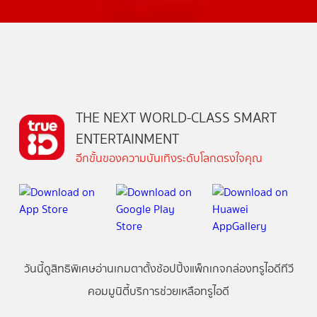
THE NEXT WORLD-CLASS SMART
ENTERTAINMENT
อีกขั้นของความบันเทิงระดับโลกตรงใจคุณ
วันนี้
ดู
สิทธิพิเศษ
อ่าน
เกม
ตาตั้ง
ช้อปปิ้ง
แพ็กเกจ
กล่องทรูไอดีทีวี
คอมมูนิตี้
บริการช่วยเหลือทรูไอดี