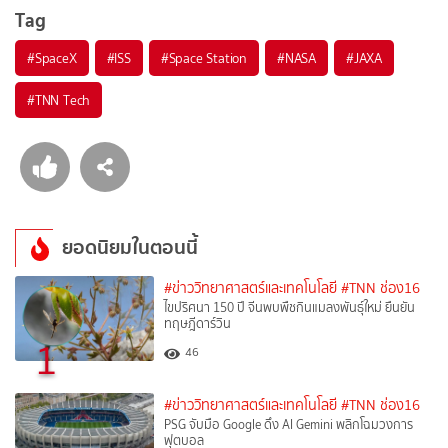
Tag
#
SpaceX
#
ISS
#
Space Station
#
NASA
#
JAXA
#
TNN Tech
ยอดนิยมในตอนนี้
#ข่าววิทยาศาสตร์และเทคโนโลยี
#TNN ช่อง16
ไขปริศนา 150 ปี จีนพบพืชกินแมลงพันธุ์ใหม่ ยืนยัน
ทฤษฎีดาร์วิน
1
46
#ข่าววิทยาศาสตร์และเทคโนโลยี
#TNN ช่อง16
PSG จับมือ Google ดึง AI Gemini พลิกโฉมวงการ
ฟุตบอล