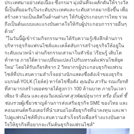
ประเทศมาอย่างต่อเนื่อง ซึ่งกรมฯ มุ่งมั่นที่จะผลักดันให้รางวัล
นี้เป็นที่ยอมรับในระดับประเทศและระดับสากลมากยิ่งขึ้น เพื่อ
สร้างความเป็นเลิศในด้านต่างๆ ให้กับผู้ประกอบการไทย รวม
ถึงเป็นต้นแบบและแรงบันดาลใจให้กับผู้ประกอบการรายอื่นๆ
ด้วย”
“ในวันนี้ผู้เข้าร่วมกิจกรรมฯจะ
ได้รับความรู้เชิงลึกด้านการ
บริหารธุรกิจ
แฟรนไชส์และเคล็ดลับการสร้างธุรกิจให้อยู่ใน
ระดับแนวหน้า ผ่านกิจกรรมเสวนาในหัวข้อ ‘เรียนรู้ เติบโต
ท้าทาย ภายใต้ความเปลี่ยนแปลงไปกับเทรนด์แฟรนไชส์ยุค
ใหม่’ โดยได้รับเกียรติจาก 2 วิทยากรผู้ประกอบธุรกิจแฟรน
ไชส์ที่ประสบความสำเร็จอย่างนักแสดงชื่อดังเจ้าของธุรกิจ
แบรนด์ YOLK (โยล์ค) ทาร์ตไข่ชื่อดัง
คุณอิน สาริน รณเกียรติ
ที่สามารถสร้างยอดขายได้สูงกว่า 100 ล้านบาท ภายในเวลา
เพียง 9 เดือน และ
คุณวิมลณ์เกศ สุวพัฒน์ธุนากร หรือ มิ้นท์ ชี้
ช่องรวย
ผู้เชี่ยวชาญด้านการส่งเสริมธุรกิจ SME ของไทย และ
คอนเทนต์ครีเอเตอร์ที่นำเสนอไอเดียธุรกิจที่น่าลงทุน และพา
ไปดูแฟรนไชส์ที่ประสบความสำเร็จจริงเพื่อสร้างแรงบันดาล
ใจให้ธุรกิจที่อยากจะเริ่มต้นธุรกิจแฟรนไชส์”