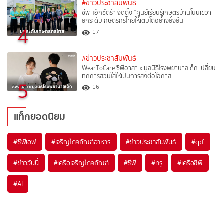
#ข่าวประชาสัมพันธ์
ซีพี แอ็กซ์ตร้า จัดตั้ง “ศูนย์เรียนรู้เกษตรบ้านโนนเขวา”
ยกระดับเกษตรกรไทยให้เติบโตอย่างยั่งยืน
4
17
#ข่าวประชาสัมพันธ์
WearToCare ซีพีอาสา x มูลนิธิโรงพยาบาลเด็ก เปลี่ยน
ทุกการสวมใส่ให้เป็นการส่งต่อโอกาส
5
16
แท็กยอดนิยม
#
ซีพีเอฟ
#
เจริญโภคภัณฑ์อาหาร
#
ข่าวประชาสัมพันธ์
#
cpf
#
ข่าววันนี้
#
เครือเจริญโภคภัณฑ์
#
ซีพี
#
ทรู
#
เครือซีพี
#
AI