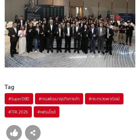
Tag
#
SuperDBD
#
กรมพัฒนาธุรกิจการค้า
#
กระทรวงพาณิชย์
#
TFA 2026
#
แฟรนไชส์