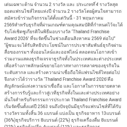
เด่นเฉพาะด้าน จำนวน 2 รางวัล และ
ประเภทที่ 4
รางวัลสุด
ยอดแฟรนไชส์ไทยแห่งปี จำนวน 2 รางวัลโดยผู้สนใจสามารถ
สมัครเข้าร่วมกิจกรรมได้ตั้งแต่วันนี้ - 31 พฤษภาคม
2569สำหรับธุรกิจที่ผ่านเกณฑ์ตามคุณสมบัติที่กำหนดไว้จะได้
รับโล่เชิดชูเกียรติในพิธีมอบรางวัล ‘Thailand Franchise
Award 2026’ ที่จะจัดขึ้นในช่วงเดือนสิงหาคม 2569 ต่อไป”
“ผู้ชนะจะได้รับสิทธิประโยชน์ในการประชาสัมพันธ์ธุรกิจผ่าน
สื่อของกรมฯ ทั้งออนไลน์และออฟไลน์ ตลอดจนโอกาสเข้า
ร่วมงานแสดงธุรกิจเจรจาธุรกิจทั้งในประเทศและต่างประเทศ
เพื่อสร้างภาพลักษณ์ขยายโอกาสทางการตลาดของธุรกิจใน
ระดับสากล
และสร้างความน่าเชื่อถือให้
แฟรนไชส์ไทยต่อไป
จึงกล่าวได้ว่ารางวัล
‘Thailand Franchise Award 2026’คือ
สัญลักษณ์แห่งความน่าเชื่อถือ และโอกาสในการขยายตลาด
สร้างการรับรู้
และก้าวสู่เวทีธุรกิจทั้งในและต่างประเทศอย่าง
มั่นใจสำหรับกิจกรรมการประกวด Thailand Franchise Award
เริ่มจัดขึ้น
ตั้งแต่ปี 2563 จนถึงปัจจุบันมีธุรกิจแฟรนไชส์ที่ได้รับ
รางวัลรวมทั้งสิ้น 36 แบรนด์ แบ่งเป็น ธุรกิจอาหาร
13แบรนด์
(36%)
ธุรกิจบริการ
8แบรนด์ (22%) ธุรกิจเครื่องดื่ม 8แบรนด์
(22%) ธุรกิจค้าปลีก 4แบรนด์ (11%) และธุรกิจการ