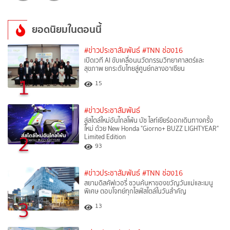
ยอดนิยมในตอนนี้
#ข่าวประชาสัมพันธ์
#TNN ช่อง16
เปิดเวที AI ขับเคลื่อนนวัตกรรมวิทยาศาสตร์และ
สุขภาพ ยกระดับไทยสู่ศูนย์กลางอาเซียน
1
15
#ข่าวประชาสัมพันธ์
สู่สไตล์ใหม่อันไกลโพ้น บัซ ไลท์เยียร์ออกเดินทางครั้ง
ใหม่ ด้วย New Honda "Giorno+ BUZZ LIGHTYEAR"
2
Limited Edition
93
#ข่าวประชาสัมพันธ์
#TNN ช่อง16
สยามดิสคัฟเวอรี่ ชวนค้นหาของขวัญวันแม่และเมนู
พิเศษ ตอบโจทย์ทุกไลฟ์สไตล์ในวันสำคัญ
3
13