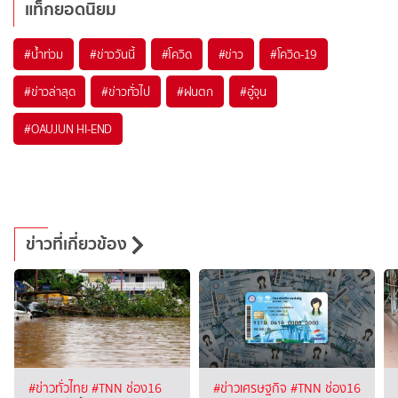
แท็กยอดนิยม
#
น้ำท่วม
#
ข่าววันนี้
#
โควิด
#
ข่าว
#
โควิด-19
#
ข่าวล่าสุด
#
ข่าวทั่วไป
#
ฝนตก
#
อู๋จุน
#
OAUJUN HI-END
ข่าวที่เกี่ยวข้อง
#ข่าวทั่วไทย
#TNN ช่อง16
#ข่าวเศรษฐกิจ
#TNN ช่อง16