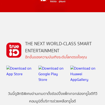
THE NEXT WORLD-CLASS SMART
ENTERTAINMENT
อีกขั้นของความบันเทิงระดับโลกตรงใจคุณ
วันนี้
ดู
สิทธิพิเศษ
อ่าน
เกม
ตาตั้ง
ช้อปปิ้ง
แพ็กเกจ
กล่องทรูไอดีทีวี
คอมมูนิตี้
บริการช่วยเหลือทรูไอดี