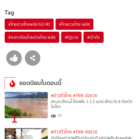
Tag
#
ไทยช่วยไทยพลัส 60/40
#
ไทยช่วยไทย พลัส
#
ลงทะเบียนไทยช่วยไทย พลัส
#
รัฐบาล
#
เป๋าตัง
ยอดนิยมในตอนนี้
#ข่าวทั่วไทย
#TNN ช่อง16
สทนช.เตือนน้ำโขงเพิ่ม 1-1.5 เมตร เฝ้าระวัง 8 จังหวัด
ริมโขง
1
33
#ข่าวทั่วไทย
#TNN ช่อง16
นักเรียนเก่าเทพศิรินทร์นนทบุรี แสดงพลัง #saveเทพ