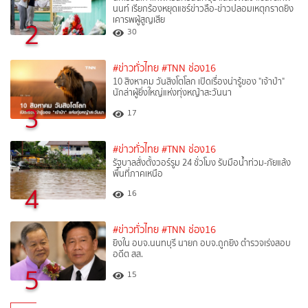
นนท์ เรียกร้องหยุดแชร์ข่าวลือ-ข่าวปลอมเหตุกราดยิง
เคารพผู้สูญเสีย
2
30
#ข่าวทั่วไทย
#TNN ช่อง16
10 สิงหาคม วันสิงโตโลก เปิดเรื่องน่ารู้ของ "เจ้าป่า"
นักล่าผู้ยิ่งใหญ่แห่งทุ่งหญ้าสะวันนา
3
17
#ข่าวทั่วไทย
#TNN ช่อง16
รัฐบาลสั่งตั้งวอร์รูม 24 ชั่วโมง รับมือน้ำท่วม-ภัยแล้ง
พื้นที่ภาคเหนือ
4
16
#ข่าวทั่วไทย
#TNN ช่อง16
ยิงใน อบจ.นนทบุรี นายก อบจ.ถูกยิง ตำรวจเร่งสอบ
อดีต สส.
5
15