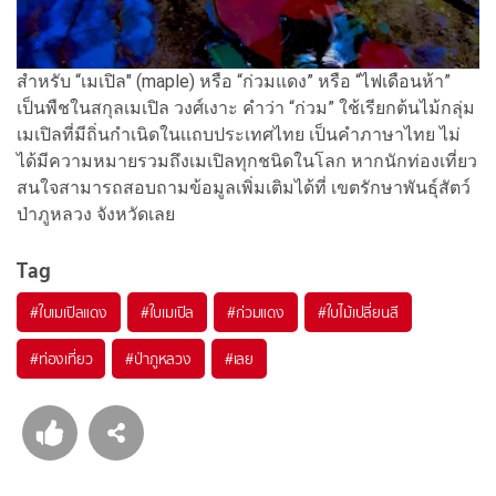
สำหรับ “เมเปิล" (maple) หรือ “ก่วมแดง” หรือ “ไฟเดือนห้า”
เป็นพืชในสกุลเมเปิล วงศ์เงาะ คำว่า “ก่วม” ใช้เรียกต้นไม้กลุ่ม
เมเปิลที่มีถิ่นกำเนิดในเเถบประเทศไทย เป็นคำภาษาไทย ไม่
ได้มีความหมายรวมถึงเมเปิลทุกชนิดในโลก หากนักท่องเที่ยว
สนใจสามารถสอบถามข้อมูลเพิ่มเติมได้ที่ เขตรักษาพันธุ์สัตว์
ป่าภูหลวง จังหวัดเลย
Tag
#
ใบเมเปิลแดง
#
ใบเมเปิล
#
ก่วมแดง
#
ใบไม้เปลี่ยนสี
#
ท่องเที่ยว
#
ป่าภูหลวง
#
เลย