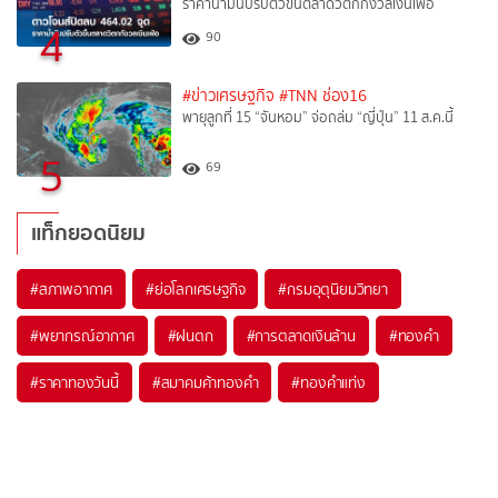
ราคาน้ำมันปรับตัวขึ้นตลาดวิตกกังวลเงินเฟ้อ
4
90
#ข่าวเศรษฐกิจ
#TNN ช่อง16
พายุลูกที่ 15 “จันหอม” จ่อถล่ม “ญี่ปุ่น” 11 ส.ค.นี้
5
69
แท็กยอดนิยม
#
สภาพอากาศ
#
ย่อโลกเศรษฐกิจ
#
กรมอุตุนิยมวิทยา
#
พยากรณ์อากาศ
#
ฝนตก
#
การตลาดเงินล้าน
#
ทองคำ
#
ราคาทองวันนี้
#
สมาคมค้าทองคำ
#
ทองคำแท่ง