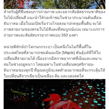
สำหรับผู้ที่ชื่นชอบการถ่ายภาพ และอยากสัมผัสธรรมชาติของ
ใบไม้เปลี่ยนสี แนะนำให้รอเข้าชมในช่วง ประมาณต้นเดือน
ธันวาคม เมื่อใบเมเปิลเริ่มร่วงโรยลงมาปกคลุมพื้นดิน จะได้
ภาพสวยงามของพรมใบไม้สีแดงที่สมบูรณ์แบบ เหมาะแก่การ
ถ่ายภาพและสัมผัสบรรยากาศแบบ 360 องศา
หน่วยพิทักษ์ป่าโคกนกกระบา เป็นหนึ่งในไม่กี่พื้นที่ใน
ประเทศไทยที่สามารถชมต้นเมเปิล (Maple) พันธุ์แท้ที่ให้ใบ
เปลี่ยนสีสวยงามได้ เนื่องจากมีสภาพอากาศที่เย็นและเหมาะ
สมในช่วงฤดูหนาว โดยเฉพาะในช่วงเดือนพฤศจิกายน-
ธันวาคมของทุกปี ที่อุณหภูมิจะลดต่ำลงมากพอที่จะกระตุ้นให้
ใบเปลี่ยนสีจากเขียวเป็นเหลือง ส้ม และแดงสดใส