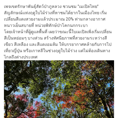
เพจเขตรักษาพันธุ์สัตว์ป่าภูหลวง ชวนชม "เมเปิลไทย"
สัญลักษณ์แห่งฤดูใบไม้ร่วงที่หาชมได้ยากในเมืองไทย เริ่ม
เปลี่ยนสีแดงสวยงามแล้วประมาณ 20% ท่ามกลางอากาศ
หนาวเย็นสบายที่ หน่วยพิทักษ์ป่าโคกนกกระบา
โดยเจ้าหน้าที่ผู้ดูแลพื้นที่ เผยว่าขณะนี้ใบเมเปิลเพิ่งเริ่มเปลี่ยน
สีเป็นหย่อมๆ บางส่วน สร้างทัศนียภาพที่สวยงามระหว่างสี
เขียว สีเหลือง และสีแดงอมส้ม ให้บรรยากาศคล้ายกับการไป
เที่ยวญี่ปุ่น หรือเกาหลีในช่วงฤดูใบไม้ร่วง แต่ไม่ต้องเดินทาง
ไกลถึงต่างประเทศ