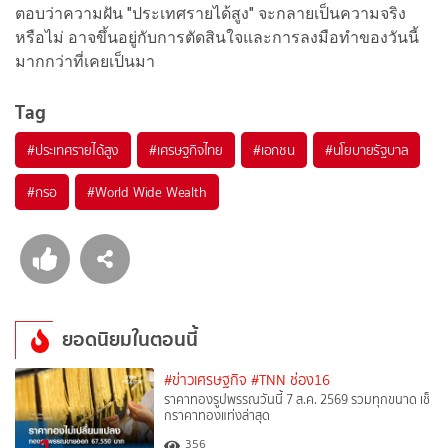
ตอบว่าความฝัน "ประเทศรายได้สูง" จะกลายเป็นความจริง
หรือไม่ อาจขึ้นอยู่กับการตัดสินใจและการลงมือทำของวันนี้
มากกว่าที่เคยเป็นมา
Tag
#
ประเทศรายได้สูง
#
เศรษฐกิจไทย
#
เอกชน
#
นโยบายรัฐบาล
#
กรอ
#
World Wide Wealth
ยอดนิยมในตอนนี้
#ข่าวเศรษฐกิจ
#TNN ช่อง16
ราคาทองรูปพรรณวันนี้ 7 ส.ค. 2569 รวมทุกขนาด เช็
กราคาทองแท่งล่าสุด
356