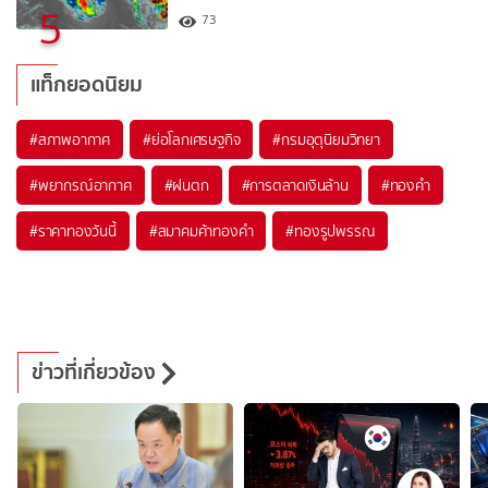
5
73
แท็กยอดนิยม
#
สภาพอากาศ
#
ย่อโลกเศรษฐกิจ
#
กรมอุตุนิยมวิทยา
#
พยากรณ์อากาศ
#
ฝนตก
#
การตลาดเงินล้าน
#
ทองคำ
#
ราคาทองวันนี้
#
สมาคมค้าทองคำ
#
ทองรูปพรรณ
ข่าวที่เกี่ยวข้อง