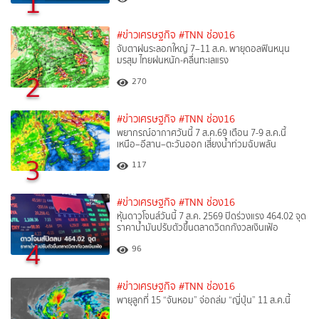
1
#ข่าวเศรษฐกิจ
#TNN ช่อง16
จับตาฝนระลอกใหญ่ 7–11 ส.ค. พายุดอลฟินหนุน
มรสุม ไทยฝนหนัก-คลื่นทะเลแรง
2
270
#ข่าวเศรษฐกิจ
#TNN ช่อง16
พยากรณ์อากาศวันนี้ 7 ส.ค.69 เตือน 7-9 ส.ค.นี้
เหนือ–อีสาน–ตะวันออก เสี่ยงน้ำท่วมฉับพลัน
3
117
#ข่าวเศรษฐกิจ
#TNN ช่อง16
หุ้นดาวโจนส์วันนี้ 7 ส.ค. 2569 ปิดร่วงแรง 464.02 จุด
ราคาน้ำมันปรับตัวขึ้นตลาดวิตกกังวลเงินเฟ้อ
4
96
#ข่าวเศรษฐกิจ
#TNN ช่อง16
พายุลูกที่ 15 “จันหอม” จ่อถล่ม “ญี่ปุ่น” 11 ส.ค.นี้