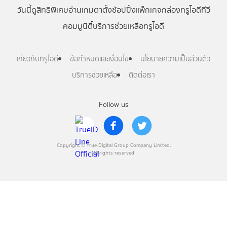
วันนี้
ดู
สิทธิพิเศษ
อ่าน
เกม
ตาตั้ง
ช้อปปิ้ง
แพ็กเกจ
กล่องทรูไอดีทีวี
คอมมูนิตี้
บริการช่วยเหลือทรูไอดี
เกี่ยวกับทรูไอดี
ข้อกำหนดและเงื่อนไข
นโยบายความเป็นส่วนตัว
บริการช่วยเหลือ
ติดต่อเรา
Follow us
Copyright © True Digital Group Company Limited.
All rights reserved