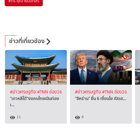
#
กร คุณาธิปอภิสิริ
ข่าวที่เกี่ยวข้อง
#ข่าวเศรษฐกิจ
#TNN ช่อง16
#ข่าวเศรษฐกิจ
#TNN ช่อง16
"เกาหลีใต้"งงคนไทยเมินท่อง
"อิหร่าน" ยื่น 6 เงื่อนไข เปิดฮ…
เ…
11
8