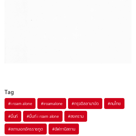
Tag
#
i roam alone
#
iroamalone
#
กรุงอิสลามาบัด
#
คนไทย
#
มิ้นท์
#
มิ้นท์ i roam alone
#
สงคราม
#
สถานเอกอัครราชทูต
#
อัฟกานิสถาน