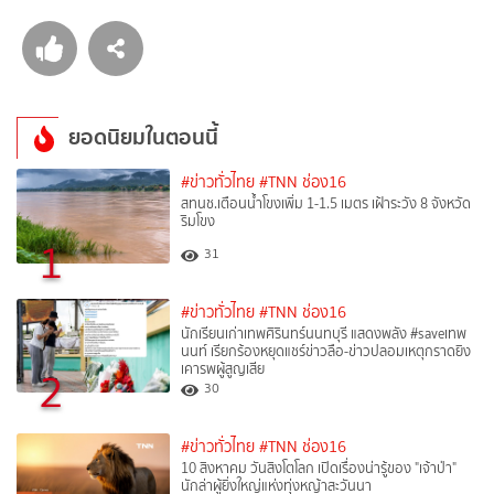
ยอดนิยมในตอนนี้
#ข่าวทั่วไทย
#TNN ช่อง16
สทนช.เตือนน้ำโขงเพิ่ม 1-1.5 เมตร เฝ้าระวัง 8 จังหวัด
ริมโขง
1
31
#ข่าวทั่วไทย
#TNN ช่อง16
นักเรียนเก่าเทพศิรินทร์นนทบุรี แสดงพลัง #saveเทพ
นนท์ เรียกร้องหยุดแชร์ข่าวลือ-ข่าวปลอมเหตุกราดยิง
เคารพผู้สูญเสีย
2
30
#ข่าวทั่วไทย
#TNN ช่อง16
10 สิงหาคม วันสิงโตโลก เปิดเรื่องน่ารู้ของ "เจ้าป่า"
นักล่าผู้ยิ่งใหญ่แห่งทุ่งหญ้าสะวันนา