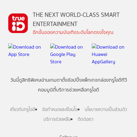
THE NEXT WORLD-CLASS SMART
ENTERTAINMENT
อีกขั้นของความบันเทิงระดับโลกตรงใจคุณ
วันนี้
ดู
สิทธิพิเศษ
อ่าน
เกม
ตาตั้ง
ช้อปปิ้ง
แพ็กเกจ
กล่องทรูไอดีทีวี
คอมมูนิตี้
บริการช่วยเหลือทรูไอดี
เกี่ยวกับทรูไอดี
ข้อกำหนดและเงื่อนไข
นโยบายความเป็นส่วนตัว
บริการช่วยเหลือ
ติดต่อเรา