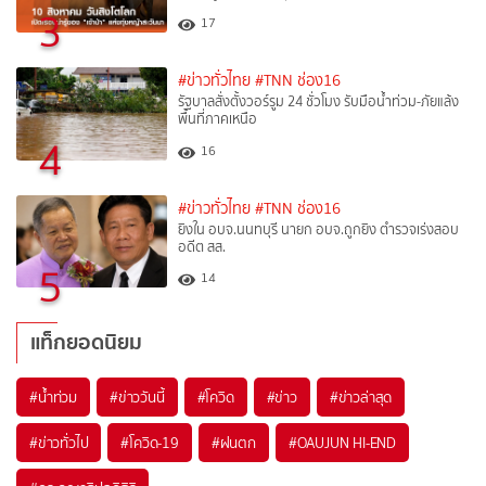
3
17
#ข่าวทั่วไทย
#TNN ช่อง16
รัฐบาลสั่งตั้งวอร์รูม 24 ชั่วโมง รับมือน้ำท่วม-ภัยแล้ง
พื้นที่ภาคเหนือ
4
16
#ข่าวทั่วไทย
#TNN ช่อง16
ยิงใน อบจ.นนทบุรี นายก อบจ.ถูกยิง ตำรวจเร่งสอบ
อดีต สส.
5
14
แท็กยอดนิยม
#
น้ำท่วม
#
ข่าววันนี้
#
โควิด
#
ข่าว
#
ข่าวล่าสุด
#
ข่าวทั่วไป
#
โควิด-19
#
ฝนตก
#
OAUJUN HI-END