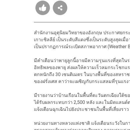
สำนักงานอุตุนิยมวิทยาของอังกฤษ ประกาศยกระ
เกาะซิลลีย์ เป็นระดับสีแดงซึ่งเป็นระดับสูงสุดเมื่อ
เป็นปรากฏการณ์ระเบิดสภาพอากาศ (Weather 
มีคำเตือนว่าพายุลูกนี้อาจมีความรุนแรงที่สุดในร
อิทธิพลของพายุ ส่งผลให้ความเร็วลมกระโชกแรงอ
ตกหนักถึง 30 เซนติเมตร ในบางพื้นที่ของสหร
ของฝรั่งเศส คาว่าจะเผชิญกับกระแสลมที่รุนแรงว
มีรายงานว่าบ้านเรือนในพื้นที่ตะวันตกเฉียงใต้ข
ได้รับผลกระทบกว่า 2,500 หลัง และในมิดแลนด์ต
แจ้งเตือนฉุกเฉินไปยังประชาชนในพื้นที่เสี่ยงรา
หน่วยงานทางหลวงแห่งชาติ แจ้งเตือนระวังในก