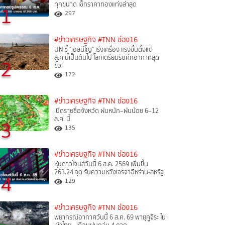
ทุกขนาด เช็กราคาทองแท่งล่าสุด
1
297
#ข่าวเศรษฐกิจ
#TNN ช่อง16
UN ชี้ "เอลนีโญ" เร่งเครื่อง แรงขึ้นตั้งแต่
ส.ค.นี้เป็นต้นไป โลกเตรียมรับศึกอากาศสุด
2
ขั้ว!
172
#ข่าวเศรษฐกิจ
#TNN ช่อง16
เปิดรายชื่อจังหวัด ฝนหนัก–ฝนน้อย 6–12
ส.ค. นี้
3
135
#ข่าวเศรษฐกิจ
#TNN ช่อง16
หุ้นดาวโจนส์วันนี้ 6 ส.ค. 2569 เพิ่มขึ้น
263.24 จุด รับความหวังเจรจาอิหร่าน-สหรัฐ
4
129
#ข่าวเศรษฐกิจ
#TNN ช่อง16
พยากรณ์อากาศวันนี้ 6 ส.ค. 69 พายุคูจิระ ไม่