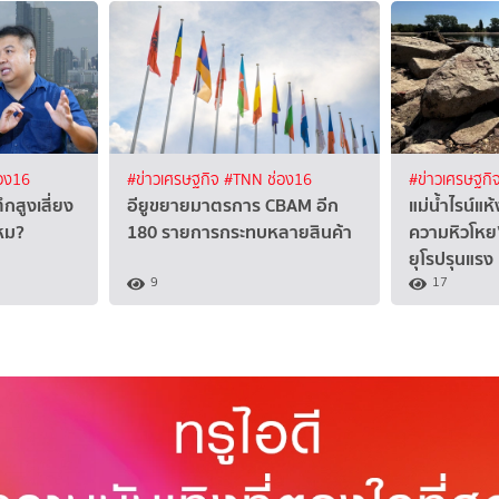
อง16
#ข่าวเศรษฐกิจ
#TNN ช่อง16
#ข่าวเศรษฐกิ
กสูงเสี่ยง
อียูขยายมาตรการ CBAM อีก
แม่น้ำไรน์แห้
ไหม?
180 รายการกระทบหลายสินค้า
ความหิวโหย
ยุโรปรุนแรง
9
17