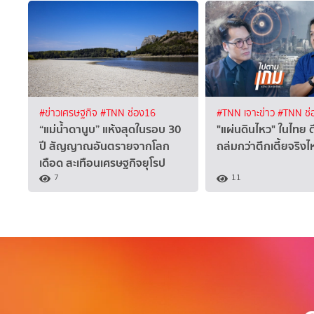
#ข่าวเศรษฐกิจ
#TNN ช่อง16
#TNN เจาะข่าว
#TNN ช่
“แม่น้ำดานูบ” แห้งสุดในรอบ 30
"แผ่นดินไหว" ในไทย ตึ
ปี สัญญาณอันตรายจากโลก
ถล่มกว่าตึกเตี้ยจริง
เดือด สะเทือนเศรษฐกิจยุโรป
7
11