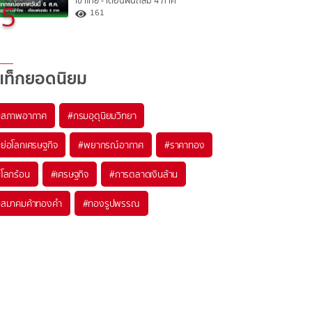
เข้าไทย - เตือนฝนถล่ม 4 ภาค
5
161
แท็กยอดนิยม
#
สภาพอากาศ
#
กรมอุตุนิยมวิทยา
#
ย่อโลกเศรษฐกิจ
#
พยากรณ์อากาศ
#
ราคาทอง
#
โลกร้อน
#
เศรษฐกิจ
#
การตลาดเงินล้าน
#
สมาคมค้าทองคำ
#
ทองรูปพรรณ