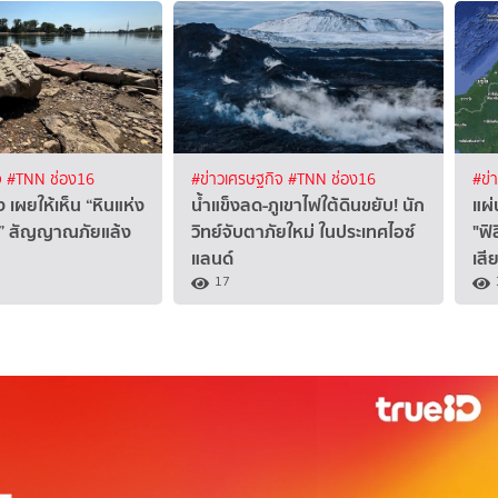
จ
#TNN ช่อง16
#ข่าวเศรษฐกิจ
#TNN ช่อง16
#ข่
ง เผยให้เห็น “หินแห่ง
น้ำแข็งลด-ภูเขาไฟใต้ดินขยับ! นัก
แผ่
” สัญญาณภัยแล้ง
วิทย์จับตาภัยใหม่ ในประเทศไอซ์
"ฟิ
แลนด์
เสี
17