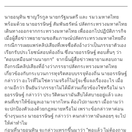
นายอนุทิน ชาญวีรกูล นายกรัฐมนตรี และ รมว.มหาดไทย
พร้อมด้วย นายอรรษิษฐ์ สัมพันธรัตน์ ปลัดกระทรวงมหาดไทย
เดินทางออกจากกระทรวงมหาดไทย เพื่อออกไปปฏิบัติภารกิจ
เมื่อผู้สื่อข่าวพยายามขอสัมภาษณ์ปลัดกระทรวงมหาดไทยถึง
กรณีการเผยแพร่คลิปเสียงที่เพจชื่อดังอ้างว่าเป็นภรรยาตัวเอง
เรียกรับประโยชน์สอบท้องถิ่น ซึ่งนายอรรษิษฐ์ ตอบสั้นๆ ว่า
“ตอบเหมือนท่านนายกฯ” จากนั้นผู้สื่อข่าวพยายามสอบถาม
ถึงกรณีคลิปเสียงที่อ้างว่าภรรยาปลัดกระทรวงมหาดไทย
เกี่ยวข้องกับกระบวนการทุจริตสอบบรรจุท้องถิ่น นายอรรษิษฐ์
กล่าวว่า อะไรที่ไม่ใช่ความจริงก็ไม่รู้จะชี้แจงเรื่องอะไร เมื่อ
ถามอีกว่า ยืนยันว่าภรรยาไม่ได้มีส่วนเกี่ยวข้องใช่หรือไม่ นา
ยอรรษิษฐ์ กล่าวว่า ประวัติคนเรามันสืบได้สบายอยู่แล้ว และ
คนที่เขาให้ข้อมูลเอามาจากไหน ต้องไปถามเขา เมื่อถามว่า
จะปกป้องตัวเองด้วยกฎหมายหรือไม่ เพราะข้อกล่าวหาค่อน
ข้างรุนแรง นายอรรษิษฐ์ กล่าวว่า คนกล่าวหามันลอยๆ จะไป
ให้ค่าทำไม
ก่อนที่นายอนุทิน จะกล่าวแทรกขึ้นมาว่า “พอแล้ว ไม่ต้องถาม