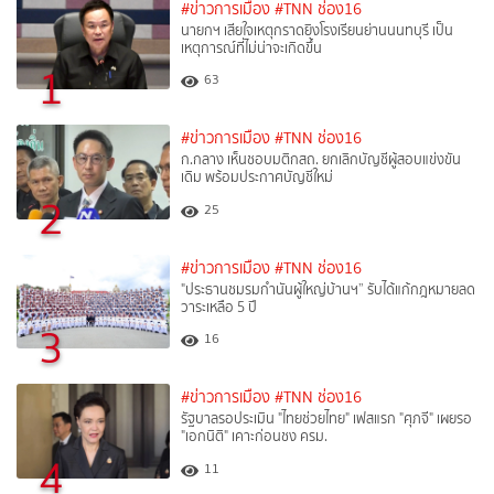
#ข่าวการเมือง
#TNN ช่อง16
นายกฯ เสียใจเหตุกราดยิงโรงเรียนย่านนนทบุรี เป็น
เหตุการณ์ที่ไม่น่าจะเกิดขึ้น
1
63
#ข่าวการเมือง
#TNN ช่อง16
ก.กลาง เห็นชอบมติกสถ. ยกเลิกบัญชีผู้สอบแข่งขัน
เดิม พร้อมประกาศบัญชีใหม่
2
25
#ข่าวการเมือง
#TNN ช่อง16
"ประธานชมรมกำนันผู้ใหญ่บ้านฯ” รับได้แก้กฎหมายลด
วาระเหลือ 5 ปี
3
16
#ข่าวการเมือง
#TNN ช่อง16
รัฐบาลรอประเมิน "ไทยช่วยไทย" เฟสแรก "ศุภจี" เผยรอ
"เอกนิติ" เคาะก่อนชง ครม.
4
11