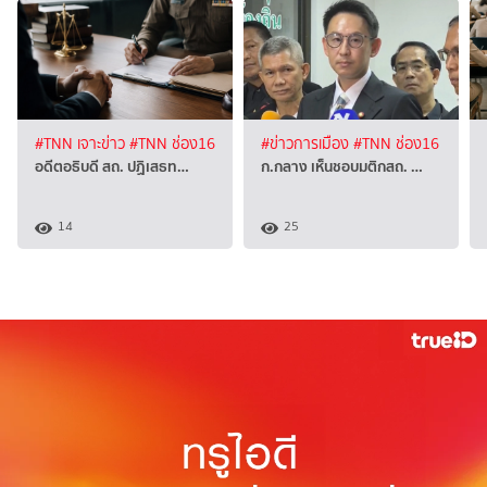
#TNN เจาะข่าว
#TNN ช่อง16
#ข่าวการเมือง
#TNN ช่อง16
อดีตอธิบดี สถ. ปฏิเสธท…
ก.กลาง เห็นชอบมติกสถ. …
14
25