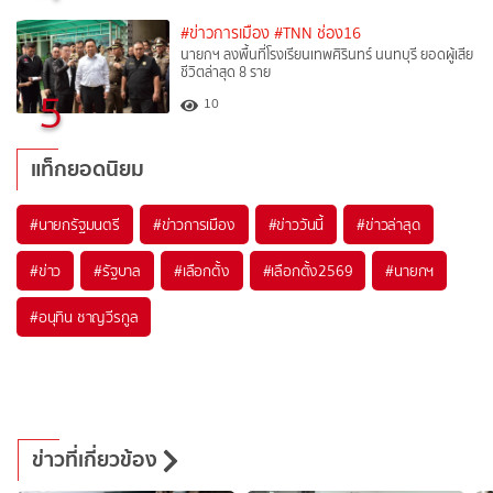
#ข่าวการเมือง
#TNN ช่อง16
นายกฯ ลงพื้นที่โรงเรียนเทพศิรินทร์ นนทบุรี ยอดผู้เสีย
ชีวิตล่าสุด 8 ราย
5
10
แท็กยอดนิยม
#
นายกรัฐมนตรี
#
ข่าวการเมือง
#
ข่าววันนี้
#
ข่าวล่าสุด
#
ข่าว
#
รัฐบาล
#
เลือกตั้ง
#
เลือกตั้ง2569
#
นายกฯ
#
อนุทิน ชาญวีรกูล
ข่าวที่เกี่ยวข้อง