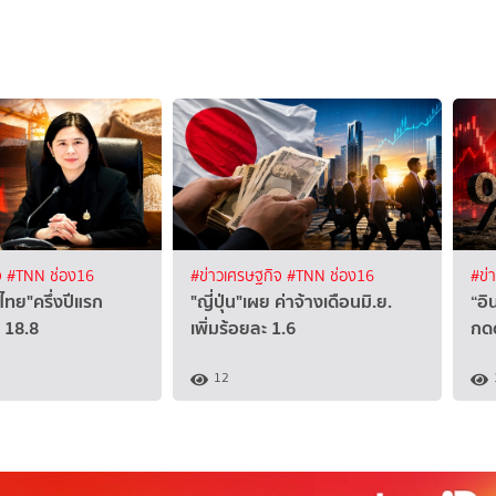
จ
#TNN ช่อง16
#ข่าวเศรษฐกิจ
#TNN ช่อง16
#ข่
ไทย"ครึ่งปีแรก
"ญี่ปุ่น"เผย ค่าจ้างเดือนมิ.ย.
“อิ
 18.8
เพิ่มร้อยละ 1.6
กดด
12