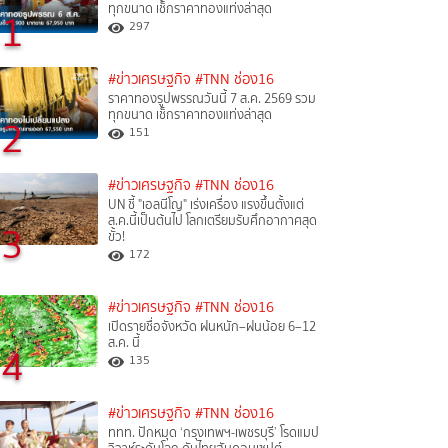
ทุกขนาด เช็กราคาทองแท่งล่าสุด
1
297
#ข่าวเศรษฐกิจ
#TNN ช่อง16
ราคาทองรูปพรรณวันนี้ 7 ส.ค. 2569 รวม
ทุกขนาด เช็กราคาทองแท่งล่าสุด
2
151
#ข่าวเศรษฐกิจ
#TNN ช่อง16
UN ชี้ "เอลนีโญ" เร่งเครื่อง แรงขึ้นตั้งแต่
ส.ค.นี้เป็นต้นไป โลกเตรียมรับศึกอากาศสุด
3
ขั้ว!
172
#ข่าวเศรษฐกิจ
#TNN ช่อง16
เปิดรายชื่อจังหวัด ฝนหนัก–ฝนน้อย 6–12
ส.ค. นี้
4
135
#ข่าวเศรษฐกิจ
#TNN ช่อง16
ททท. ปักหมุด ‘กรุงเทพฯ-เพชรบุรี’ โรดแมป