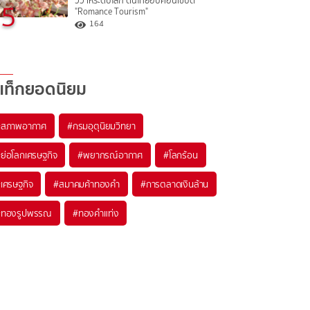
วิวาห์ระดับโลก ดันไทยฮับคอนเซปต์
5
"Romance Tourism"
164
แท็กยอดนิยม
#
สภาพอากาศ
#
กรมอุตุนิยมวิทยา
#
ย่อโลกเศรษฐกิจ
#
พยากรณ์อากาศ
#
โลกร้อน
#
เศรษฐกิจ
#
สมาคมค้าทองคำ
#
การตลาดเงินล้าน
#
ทองรูปพรรณ
#
ทองคำแท่ง