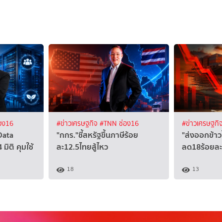
อง16
#ข่าวเศรษฐกิจ
#TNN ช่อง16
#ข่าวเศรษฐกิ
Data
"กกร."ชี้สหรัฐขึ้นภาษีร้อย
"ส่งออกข้าว
มิติ คุมใช้
ละ12.5ไทยสู้ไหว
ลด18ร้อยละ
18
13