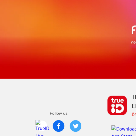
T
E
Follow us
อ