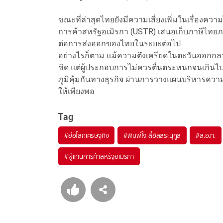
ขณะที่ล่าสุดไทยยังมีความเสี่ยงเพิ่มในเรื่อง
การค้าสหรัฐอเมิรกา (USTR) เสนอเก็บภาษีไทยภ
ต่อการส่งออกของไทยในระยะต่อไป
อย่างไรก็ตาม แม้ความตึงเครียดในตะวันออกกลาง
ชิด แต่ผู้ประกอบการไม่ควรตื่นตระหนกจนเกินไ
ภูมิคุ้มกันทางธุรกิจ ผ่านการวางแผนบริหารควา
ให้เพียงพอ
Tag
#
ย่อโลกเศรษฐกิจ
#
พิมพ์ใจ ลี้อิสสระนุกูล
#
ส.อ.ท.
#
ผู้แทนการค้าสหรัฐอเมิรกา