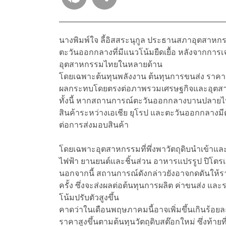
นางพิมพ์ใจ ลี้อิสสระนุกูล ประธานสภาอุตสาหกร
ตะวันออกกลางที่มีแนวโน้มยืดเยื้อ หลังจากการเ
อุตสาหกรรมไทยในหลายด้าน
โดยเฉพาะต้นทุนพลังงาน ต้นทุนการขนส่ง ราคาวั
ผลกระทบโดยตรงต่อภาพรวมเศรษฐกิจและอุตสา
ทั้งนี้ หากสถานการณ์ตะวันออกกลางบานปลายไป
สินค้าระหว่างเอเชีย ยุโรป และตะวันออกกลางม
ต่อการส่งมอบสินค้า
โดยเฉพาะอุตสาหกรรมที่พึ่งพาวัตถุดิบนำเข้าและมี
ไฟฟ้า ยานยนต์และชิ้นส่วน อาหารแปรรูป ปิโตรเค
นอกจากนี้ สถานการณ์ดังกล่าวยังอาจกดดันให้ราค
ครั้ง ซึ่งจะส่งผลต่อต้นทุนการผลิต ค่าขนส่ง 
โน้มปรับตัวสูงขึ้น
คาดว่าในเดือนพฤษภาคมนี้อาจเพิ่มขึ้นเกินร้อ
ราคาสูงขึ้นตามต้นทุนวัตถุดิบสต๊อกใหม่ ซึ่งท้าย