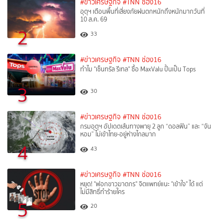
#ข่าวเศรษฐกิจ
#TNN ช่อง16
อุตุฯ เตือนพื้นที่เสี่ยงภัยฝนตกหนักถึงหนักมากวันที่
10 ส.ค. 69
2
33
#ข่าวเศรษฐกิจ
#TNN ช่อง16
ทำไม "เซ็นทรัล รีเทล" ซื้อ MaxValu ปั้นเป็น Tops
3
30
#ข่าวเศรษฐกิจ
#TNN ช่อง16
กรมอุตุฯ อัปเดตเส้นทางพายุ 2 ลูก “ดอลฟิน” และ “จัน
หอม” ไม่เข้าไทย-อยู่ห่างไกลมาก
4
43
#ข่าวเศรษฐกิจ
#TNN ช่อง16
หยุด! "ฟอกขาวฆาตกร" จิตแพทย์แนะ "เข้าใจ" ได้ แต่
ไม่มีสิทธิ์ทำร้ายใคร
5
20