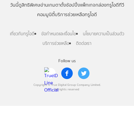
วันนี้
ดู
สิทธิพิเศษ
อ่าน
เกม
ตาตั้ง
ช้อปปิ้ง
แพ็กเกจ
กล่องทรูไอดีทีวี
คอมมูนิตี้
บริการช่วยเหลือทรูไอดี
เกี่ยวกับทรูไอดี
ข้อกำหนดและเงื่อนไข
นโยบายความเป็นส่วนตัว
บริการช่วยเหลือ
ติดต่อเรา
Follow us
Copyright © True Digital Group Company Limited.
All rights reserved