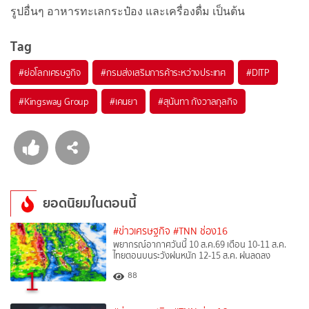
รูปอื่นๆ อาหารทะเลกระป๋อง และเครื่องดื่ม เป็นต้น
Tag
#
ย่อโลกเศรษฐกิจ
#
กรมส่งเสริมการค้าระหว่างประเทศ
#
DITP
#
Kingsway Group
#
เคนยา
#
สุนันทา กังวาลกุลกิจ
ยอดนิยมในตอนนี้
#ข่าวเศรษฐกิจ
#TNN ช่อง16
พยากรณ์อากาศวันนี้ 10 ส.ค.69 เตือน 10-11 ส.ค.
ไทยตอนบนระวังฝนหนัก 12-15 ส.ค. ฝนลดลง
1
88