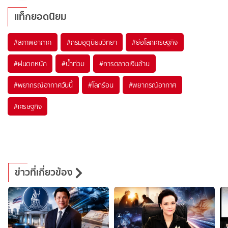
แท็กยอดนิยม
#
สภาพอากาศ
#
กรมอุตุนิยมวิทยา
#
ย่อโลกเศรษฐกิจ
#
ฝนตกหนัก
#
น้ำท่วม
#
การตลาดเงินล้าน
#
พยากรณ์อากาศวันนี้
#
โลกร้อน
#
พยากรณ์อากาศ
#
เศรษฐกิจ
ข่าวที่เกี่ยวข้อง