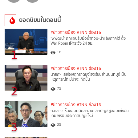
ยอดนิยมในตอนนี้
#ข่าวการเมือง
#TNN ช่อง16
"พิพัฒน์" ถกแผนรับมือน้ำท่วม-น้ำแล้งภาคใต้ ตั้ง
War Room เฝ้าระวัง 24 ชม.
1
18
#ข่าวการเมือง
#TNN ช่อง16
นายกฯ เสียใจเหตุกราดยิงโรงเรียนย่านนนทบุรี เป็น
เหตุการณ์ที่ไม่น่าจะเกิดขึ้น
2
75
#ข่าวการเมือง
#TNN ช่อง16
ก.กลาง เห็นชอบมติกสถ. ยกเลิกบัญชีผู้สอบแข่งขัน
เดิม พร้อมประกาศบัญชีใหม่
3
35