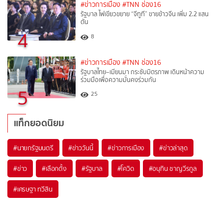
#ข่าวการเมือง
#TNN ช่อง16
รัฐบาล ไฟเขียวขยาย “จีทูที” ขายข้าวจีน เพิ่ม 2.2 แสน
ตัน
4
8
#ข่าวการเมือง
#TNN ช่อง16
รัฐบาลไทย–เมียนมา กระชับมิตรภาพ เดินหน้าความ
ร่วมมือเพื่อความมั่นคงร่วมกัน
5
25
แท็กยอดนิยม
#
นายกรัฐมนตรี
#
ข่าววันนี้
#
ข่าวการเมือง
#
ข่าวล่าสุด
#
ข่าว
#
เลือกตั้ง
#
รัฐบาล
#
โควิด
#
อนุทิน ชาญวีรกูล
#
เศรษฐา ทวีสิน