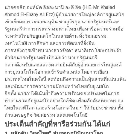
นายคอลิด อะห์มัด อัลอะนานี อะลี อิซ (H.E. Mr. Khaled
Ahmed El-Enany Ali Ezz) ผู้อำนวยการใหญ่องค์การยูเนสโก
เข้าเยี่ยมคารวะนายอนุทิน ชาญวีรกูล นายกรัฐมนตรีและ
รัฐมนตรีว่าการกระทรวงมหาดไทย เพื่อหารือความร่วมมือ
ระหว่างไทยกับยูเนสโกในหลายด้าน ทั้งวัฒนธรรม
เทคโนโลยี การศึกษา และการพัฒนาที่ยั่งยืน
ภายหลังการเข้าพบ นางสาวรัชดา ธนาดิเรก โฆษกประจำ
สำนักนายกรัฐมนตรี เปิดเผยว่า นายกรัฐมนตรี
กล่าวต้อนรับและแสดงความยินดีกับผู้อำนวยการใหญ่องค์
การยูเนสโกในโอกาสเข้ารับตำแหน่ง โดยการเยือน
ประเทศไทยในครั้งนี้ สะท้อนถึงความเป็นหุ้นส่วนที่แน่นแฟ้น
และพัฒนาการความร่วมมือระหว่างไทยกับยูเนสโก
อีกทั้ง นายกฯได้เน้นย้ำถึงความพร้อมของประเทศในการ
ทำงานร่วมกับยูเนสโกอย่างใกล้ชิด เพื่อผลักดันบทบาทของ
ไทยในเวทีโลก และสร้างโอกาสใหม่ ๆ ให้กับประชาชน ทั้ง
ด้านเศรษฐกิจ วัฒนธรรม และเทคโนโลยี
ประเด็นสำคัญที่หารือร่วมกัน ได้แก่
1. ผลักดัน “ชุดไทย” สู่มรดกภูมิปัญญาโลก