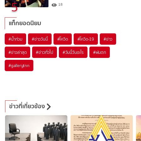
5
18
แท็กยอดนิยม
#
น้ำท่วม
#
ข่าววันนี้
#
โควิด
#
โควิด-19
#
ข่าว
#
ข่าวล่าสุด
#
ข่าวทั่วไป
#
วันนี้วันอะไร
#
ฝนตก
#
gallerytnn
ข่าวที่เกี่ยวข้อง