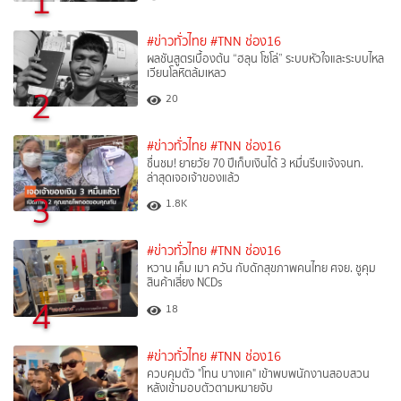
1
#ข่าวทั่วไทย
#TNN ช่อง16
ผลชันสูตรเบื้องต้น “ฮลุน โซโล่” ระบบหัวใจและระบบไหล
เวียนโลหิตล้มเหลว
2
20
#ข่าวทั่วไทย
#TNN ช่อง16
ชื่นชม! ยายวัย 70 ปีเก็บเงินได้ 3 หมื่นรีบแจ้งจนท.
ล่าสุดเจอเจ้าของแล้ว
3
1.8K
#ข่าวทั่วไทย
#TNN ช่อง16
หวาน เค็ม เมา ควัน กับดักสุขภาพคนไทย ศจย. ชูคุม
สินค้าเสี่ยง NCDs
4
18
#ข่าวทั่วไทย
#TNN ช่อง16
ควบคุมตัว "โทน บางแค" เข้าพบพนักงานสอบสวน
หลังเข้ามอบตัวตามหมายจับ