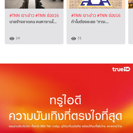
#TNN เจาะข่าว
#TNN ช่อง16
#TNN เจาะข่าว
#TNN ช่อง16
นายจ้างขาดคน คนหางานไ…
ทำไมต้องชะลอ “การเ…
24
31