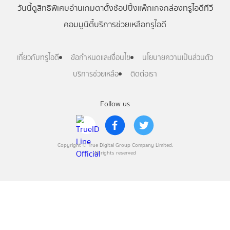
วันนี้
ดู
สิทธิพิเศษ
อ่าน
เกม
ตาตั้ง
ช้อปปิ้ง
แพ็กเกจ
กล่องทรูไอดีทีวี
คอมมูนิตี้
บริการช่วยเหลือทรูไอดี
เกี่ยวกับทรูไอดี
ข้อกำหนดและเงื่อนไข
นโยบายความเป็นส่วนตัว
บริการช่วยเหลือ
ติดต่อเรา
Follow us
Copyright © True Digital Group Company Limited.
All rights reserved