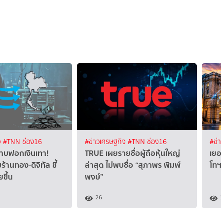
จ
#TNN ช่อง16
#ข่าวเศรษฐกิจ
#TNN ช่อง16
#ข่
ปราบฟอกเงินเทา!
TRUE เผยรายชื่อผู้ถือหุ้นใหญ่
เยอ
มร้านทอง-ดิจิทัล ชี้
ล่าสุด ไม่พบชื่อ “สุภาพร พิมพ์
โท
ยขึ้น
พงษ์”
26