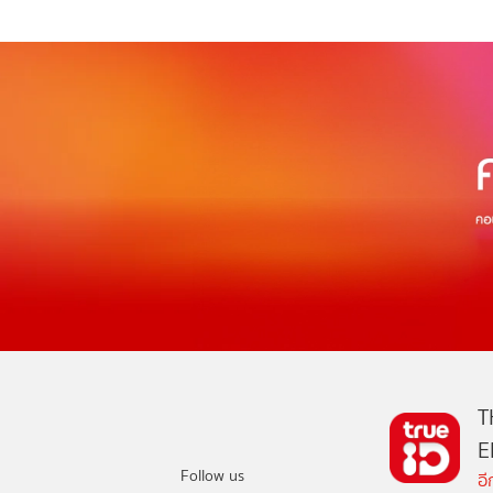
T
E
Follow us
อ