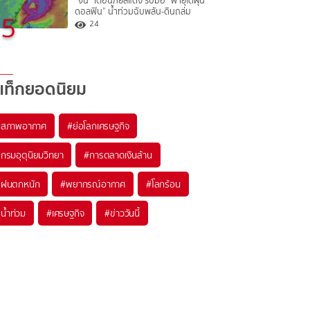
“จีน” เตือนภัยสีแดง รับมือ “พายุไต้ฝุ่น
ดอลฟิน” น้ำท่วมฉับพลัน-ดินถล่ม
5
24
แท็กยอดนิยม
#
สภาพอากาศ
#
ย่อโลกเศรษฐกิจ
#
กรมอุตุนิยมวิทยา
#
การตลาดเงินล้าน
#
ฝนตกหนัก
#
พยากรณ์อากาศ
#
โลกร้อน
#
น้ำท่วม
#
เศรษฐกิจ
#
ข่าววันนี้