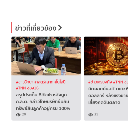
ข่าวที่เกี่ยวข้อง
#ข่าววิทยาศาสตร์และเทคโนโลยี
#ข่าวเศรษฐกิจ
#TNN ช่
บิตคอยน์ย่อตัว แตะ 
#TNN ช่อง16
สรุปประเด็น Bitkub หลังถูก
ดอลลาร์ หลังแรงขาย
ก.ล.ต. กล่าวโทษบริษัทยืนยัน
เสี่ยงกดดันตลาด
ทรัพย์สินลูกค้าอยู่ครบ 100%
20
25