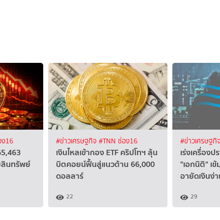
อง16
#ข่าวเศรษฐกิจ
#TNN ช่อง16
#ข่าวเศรษฐกิ
65,463
เงินไหลเข้ากอง ETF คริปโทฯ ลุ้น
เร่งเครื่อง
สินทรัพย์
บิตคอยน์ฟื้นสู่แนวต้าน 66,000
"เอกนิติ" เข้
ดอลลาร์
อายัดเงินง่า
22
29