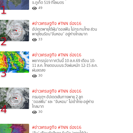
จ.ภูเก็ต 519 กิโลเมตร
1
49
#ข่าวเศรษฐกิจ
#TNN ช่อง16
อัปเดตพายุไต้ฝุ่น"ดอลฟิน ไม่กระทบไทย ส่วน
พายุโซนร้อน"จันหอม” อยู่ห่างไกลมาก
2
33
#ข่าวเศรษฐกิจ
#TNN ช่อง16
พยากรณ์อากาศวันนี้ 10 ส.ค.69 เตือน 10-
11 ส.ค. ไทยตอนบนระวังฝนหนัก 12-15 ส.ค.
3
ฝนลดลง
30
#ข่าวเศรษฐกิจ
#TNN ช่อง16
กรมอุตุฯ อัปเดตเส้นทางพายุ 2 ลูก
“ดอลฟิน” และ “จันหอม” ไม่เข้าไทย-อยู่ห่าง
4
ไกลมาก
30
#ข่าวเศรษฐกิจ
#TNN ช่อง16