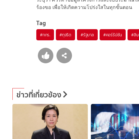
ร้องขอ เพื่อให้เกิดความโปร่งใสในทุกขั้นตอน
Tag
#
กกร.
#
ทุจริต
#
รัฐบาล
#
คอร์รัปชัน
#
สิ
ข่าวที่เกี่ยวข้อง