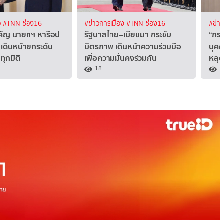
ว
#TNN ช่อง16
#ข่าวการเมือง
#TNN ช่อง16
#ข่
คัญ นายกฯ หารือป
รัฐบาลไทย–เมียนมา กระชับ
“ภร
 เดินหน้ายกระดับ
มิตรภาพ เดินหน้าความร่วมมือ
บุค
ทุกมิติ
เพื่อความมั่นคงร่วมกัน
หลุ
18