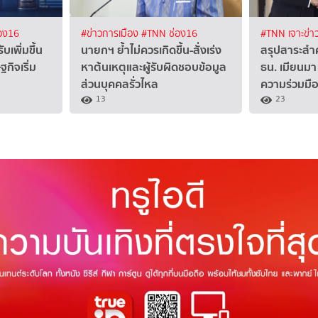
อง16
#ข่าวการเมือง
#TNN ช่อง16
#TNN เจาะข่า
ับเพิ่มขึ้น
นายกฯ ย้ำไม่ควรเกิดขึ้น-สั่งเร่ง
สรุปสาระสำ
ิจเริ่ม
หาต้นเหตุและผู้รับผิดชอบข้อมูล
ธน. เมียนมา
ส่วนบุคคลรั่วไหล
ความร่วมมือ
13
23