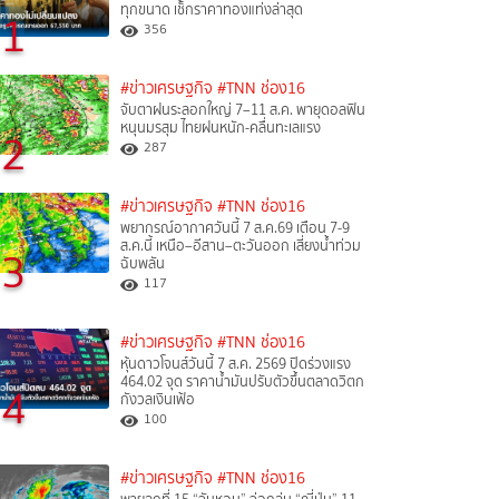
ทุกขนาด เช็กราคาทองแท่งล่าสุด
1
356
#ข่าวเศรษฐกิจ
#TNN ช่อง16
จับตาฝนระลอกใหญ่ 7–11 ส.ค. พายุดอลฟิน
หนุนมรสุม ไทยฝนหนัก-คลื่นทะเลแรง
2
287
#ข่าวเศรษฐกิจ
#TNN ช่อง16
พยากรณ์อากาศวันนี้ 7 ส.ค.69 เตือน 7-9
ส.ค.นี้ เหนือ–อีสาน–ตะวันออก เสี่ยงน้ำท่วม
3
ฉับพลัน
117
#ข่าวเศรษฐกิจ
#TNN ช่อง16
หุ้นดาวโจนส์วันนี้ 7 ส.ค. 2569 ปิดร่วงแรง
464.02 จุด ราคาน้ำมันปรับตัวขึ้นตลาดวิตก
4
กังวลเงินเฟ้อ
100
#ข่าวเศรษฐกิจ
#TNN ช่อง16