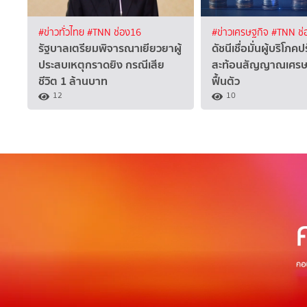
#ข่าวทั่วไทย
#TNN ช่อง16
#ข่าวเศรษฐกิจ
#TNN ช่
รัฐบาลเตรียมพิจารณาเยียวยาผู้
ดัชนีเชื่อมั่นผู้บริโภคปร
ประสบเหตุกราดยิง กรณีเสีย
สะท้อนสัญญาณเศรษฐก
ชีวิต 1 ล้านบาท
ฟื้นตัว
12
10