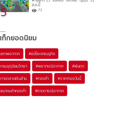
พายุลูกที่ 15 “จันหอม” จ่อถล่ม “ญี่ปุ่น” 11
ส.ค.นี้
5
73
แท็กยอดนิยม
#
สภาพอากาศ
#
ย่อโลกเศรษฐกิจ
#
กรมอุตุนิยมวิทยา
#
พยากรณ์อากาศ
#
ฝนตก
#
การตลาดเงินล้าน
#
ทองคำ
#
ราคาทองวันนี้
#
สมาคมค้าทองคำ
#
คาดการณ์อากาศ