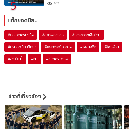
5
389
แท็กยอดนิยม
#
ย่อโลกเศรษฐกิจ
#
สภาพอากาศ
#
การตลาดเงินล้าน
#
กรมอุตุนิยมวิทยา
#
พยากรณ์อากาศ
#
เศรษฐกิจ
#
โลกร้อน
#
ข่าววันนี้
#
จีน
#
ข่าวเศรษฐกิจ
ข่าวที่เกี่ยวข้อง