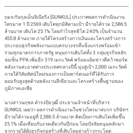
บมจ.กันกุลเอ็นจิเนียริ่ง [GUNKUL] ประกาศผลการดำเนินงาน
ไตรมาส 1 ปี 2569 เติบโตทุกมิติตามเป้า มีรายได้รวม 2,586.5
ล้านบาท เติบโต 25.1% โดยกำไรสุทธิโต 24.0% เป็นจำนวน
455.8 ล้านบาท ภายใต้โครงสร้างการเงินและโครงสร้างการ
ประกอบธุรกิจพลังงานแบบครบวงจรที่แข็งแกร่งพร้อมเข้า
ร่วมทุกมาตรการภาครัฐ หนุนการเติบโตทั้ง 3 กลุ่มธุรกิจหลัก
จ่อเซ็น PPA เพิ่มอีก 319 เมกะวัตต์ พร้อมแย้มข่าวดีคว้าพอร์ต
พลังงานสะอาดต่างประเทศกลางปีนี้ มุ่งสู่เป้า 2,000 เมกะวัตต์
ภายใต้วิสัยทัศน์ใหม่ของการเป็นพาร์ตเนอร์ที่ได้รับการ
ยอมรับสูงสุดด้านพลังงานสีเขียวและโครงสร้างพื้นฐานของ
ภูมิภาคเอเชีย
นางสาวนฤชล ดำรงปิยวุฒิ์ ประธานเจ้าหน้าที่บริหาร
GUNKUL เผยว่า ผลการดำเนินงานในช่วงไตรมาสแรก บริษัทฯ
มีรายได้รวมอยู่ที่ 2,586.5 ล้านบาท คิดเป็นการเติบโตเพิ่มขึ้น
25.1% เมื่อเทียบกับงวดเดียวกันปีก่อน โดยปัจจัยหนุนหลักมา
จากรายได้ฝั่งธุรกิจก่อสร้างที่เติบโตอย่างก้าวกระโดด