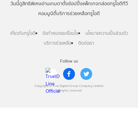
วันนี้
ดู
สิทธิพิเศษ
อ่าน
เกม
ตาตั้ง
ช้อปปิ้ง
แพ็กเกจ
กล่องทรูไอดีทีวี
คอมมูนิตี้
บริการช่วยเหลือทรูไอดี
เกี่ยวกับทรูไอดี
ข้อกำหนดและเงื่อนไข
นโยบายความเป็นส่วนตัว
บริการช่วยเหลือ
ติดต่อเรา
Follow us
Copyright © True Digital Group Company Limited.
All rights reserved