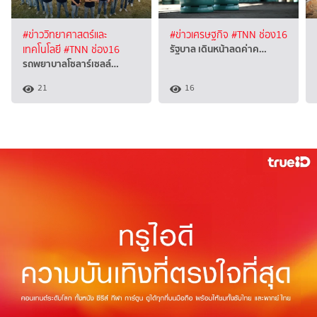
#ข่าววิทยาศาสตร์และ
#ข่าวเศรษฐกิจ
#TNN ช่อง16
รัฐบาล เดินหน้าลดค่าค…
เทคโนโลยี
#TNN ช่อง16
รถพยาบาลโซลาร์เซลล์…
21
16