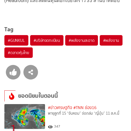
(Headroom) และลดต้นทุนดอกเบี้ยได้ราว 35 ล้านบาทต่อปี
Tag
#
GUNKUL
#
บริษัทจดทะเบียน
#
พลังงานสะอาด
#
พลังงาน
#
ตลาดหุ้นไทย
ยอดนิยมในตอนนี้
#ข่าวเศรษฐกิจ
#TNN ช่อง16
พายุลูกที่ 15 “จันหอม” จ่อถล่ม “ญี่ปุ่น” 11 ส.ค.นี้
1
347