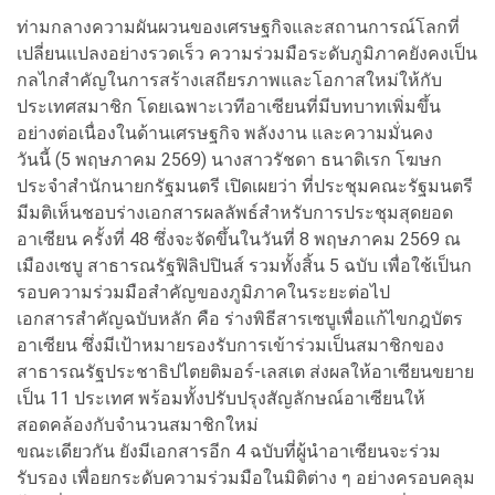
ท่ามกลางความผันผวนของเศรษฐกิจและสถานการณ์โลกที่
เปลี่ยนแปลงอย่างรวดเร็ว ความร่วมมือระดับภูมิภาคยังคงเป็น
กลไกสำคัญในการสร้างเสถียรภาพและโอกาสใหม่ให้กับ
ประเทศสมาชิก โดยเฉพาะเวทีอาเซียนที่มีบทบาทเพิ่มขึ้น
อย่างต่อเนื่องในด้านเศรษฐกิจ พลังงาน และความมั่นคง
วันนี้ (5 พฤษภาคม 2569) นางสาวรัชดา ธนาดิเรก โฆษก
ประจำสำนักนายกรัฐมนตรี เปิดเผยว่า ที่ประชุมคณะรัฐมนตรี
มีมติเห็นชอบร่างเอกสารผลลัพธ์สำหรับการประชุมสุดยอด
อาเซียน ครั้งที่ 48 ซึ่งจะจัดขึ้นในวันที่ 8 พฤษภาคม 2569 ณ
เมืองเซบู สาธารณรัฐฟิลิปปินส์ รวมทั้งสิ้น 5 ฉบับ เพื่อใช้เป็นก
รอบความร่วมมือสำคัญของภูมิภาคในระยะต่อไป
เอกสารสำคัญฉบับหลัก คือ ร่างพิธีสารเซบูเพื่อแก้ไขกฎบัตร
อาเซียน ซึ่งมีเป้าหมายรองรับการเข้าร่วมเป็นสมาชิกของ
สาธารณรัฐประชาธิปไตยติมอร์-เลสเต ส่งผลให้อาเซียนขยาย
เป็น 11 ประเทศ พร้อมทั้งปรับปรุงสัญลักษณ์อาเซียนให้
สอดคล้องกับจำนวนสมาชิกใหม่
ขณะเดียวกัน ยังมีเอกสารอีก 4 ฉบับที่ผู้นำอาเซียนจะร่วม
รับรอง เพื่อยกระดับความร่วมมือในมิติต่าง ๆ อย่างครอบคลุม