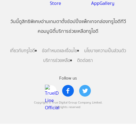
วันนี้
ดู
สิทธิพิเศษ
อ่าน
เกม
ตาตั้ง
ช้อปปิ้ง
แพ็กเกจ
กล่องทรูไอดีทีวี
คอมมูนิตี้
บริการช่วยเหลือทรูไอดี
เกี่ยวกับทรูไอดี
ข้อกำหนดและเงื่อนไข
นโยบายความเป็นส่วนตัว
บริการช่วยเหลือ
ติดต่อเรา
Follow us
Copyright © True Digital Group Company Limited.
All rights reserved