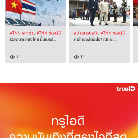
#TNN เจาะข่าว
#TNN ช่อง16
#ข่าวเศรษฐกิจ
#TNN ช่อง16
เวียดนามแซงไทย ขึ้นเบอร์ …
คนไทยจะได้อะไร? เปิดผ…
24
14