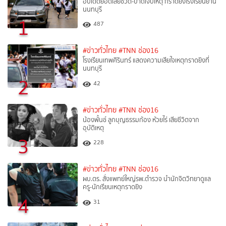
อัปเดตยอดเสียชีวิต-บาดเจ็บเหตุ กราดยิงโรงเรียนย่าน
นนทบุรี
1
487
#ข่าวทั่วไทย
#TNN ช่อง16
โรงเรียนเทพศิรินทร์ แสดงความเสียใจเหตุกราดยิงที่
นนทบุรี
2
42
#ข่าวทั่วไทย
#TNN ช่อง16
น้องพั้นช์ ลูกบุญธรรมก้อง ห้วยไร่ เสียชีวิตจาก
อุบัติเหตุ
3
228
#ข่าวทั่วไทย
#TNN ช่อง16
ผบ.ตร. สั่งแพทย์ใหญ่รพ.ตำรวจ นำนักจิตวิทยาดูแล
ครู-นักเรียนเหตุกราดยิง
4
31