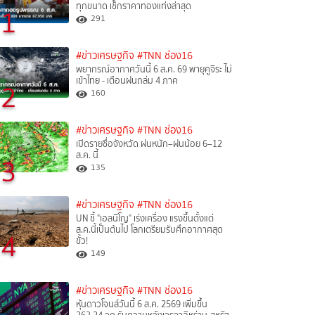
ทุกขนาด เช็กราคาทองแท่งล่าสุด
1
291
#ข่าวเศรษฐกิจ
#TNN ช่อง16
พยากรณ์อากาศวันนี้ 6 ส.ค. 69 พายุคูจิระ ไม่
เข้าไทย - เตือนฝนถล่ม 4 ภาค
2
160
#ข่าวเศรษฐกิจ
#TNN ช่อง16
เปิดรายชื่อจังหวัด ฝนหนัก–ฝนน้อย 6–12
ส.ค. นี้
3
135
#ข่าวเศรษฐกิจ
#TNN ช่อง16
UN ชี้ "เอลนีโญ" เร่งเครื่อง แรงขึ้นตั้งแต่
ส.ค.นี้เป็นต้นไป โลกเตรียมรับศึกอากาศสุด
4
ขั้ว!
149
#ข่าวเศรษฐกิจ
#TNN ช่อง16
หุ้นดาวโจนส์วันนี้ 6 ส.ค. 2569 เพิ่มขึ้น