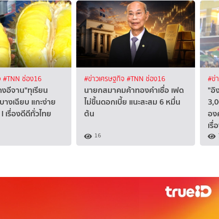
จ
#TNN ช่อง16
#ข่าวเศรษฐกิจ
#TNN ช่อง16
#ข่
อีจาน"ทุเรียน
นายกสมาคมค้าทองคำเชื่อ เฟด
"อิ
กบางเฉียบ แกะง่าย
ไม่ขึ้นดอกเบี้ย แนะสะสม 6 หมื่น
3,0
I เรื่องดีดีทั่วไทย
ต้น
อง
เรื
16