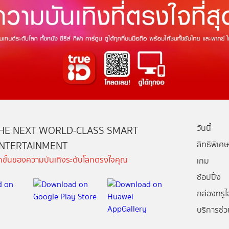
วันนี้
HE NEXT WORLD-CLASS SMART
NTERTAINMENT
สิทธิพิเศษ
ีกขั้นของความบันเทิงระดับโลกตรงใจคุณ
เกม
ช้อปปิ้ง
กล่องทรูไอ
บริการช่ว