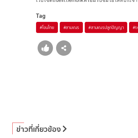
เว็บไซต์truelittlemonkพร้อมรับชมไฮไลท์ประจำ
Tag
#
โขนไทย
#
สามเณร
#
สามเณรปลูกปัญญา
#
t
ข่าวที่เกี่ยวข้อง