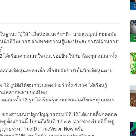
นะ “ผู้ให้” เมื่อน้องแบงก์ชาติ - นายสุภฤกษ์ กอธงชัย
ำหน้าที่วิทยากร ถ่ายทอดความรู้และประสบการณ์ผ่านการ
ุ”
่ 2 ได้เรียกความสนใจ และรอยยิ้ม ให้กับ น้องๆสามเณรทั้ง
องเชิดหุ่นละครเล็ก เพื่อสัมผัสการเป็นนักเชิดหุ่นตาม
2 รูปยังได้ชมการแสดงร่ายรำทั้ง 4 ภาค ได้เรียนรู้
นความหลากหลายของไทย
สามเณรทั้ง 12 รูป ได้เรียนรู้ผ่านการแสดงโขน–หุ่นละคร
ะ ของสามเณรปลูกปัญญาธรรม ปีที่ 12 ได้แบบเต็มๆตลอด
้งแต่วันนี้ ไปจนถึงวันที่ 17 พ.ค. ทางช่องเรียลลิตี้ ทรู
ญาธรรม ,TrueID , TrueVision Now หรือ