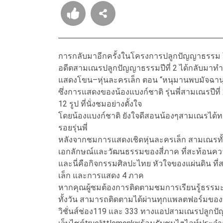
การกลับมาอีกครั้งในโครงการปลูกปัญญาธรรม ในฐา
อดีตสามเณรปลูกปัญญาธรรมปีที่ 2 ได้กลับมาท
แสดงโขน–หุ่นละครเล็ก ตอน “หนุมานพบมัจฉาน
ซึ่งการแสดงของน้องแบงก์ชาติ รุ่นพี่สามเณรปีที
12 รูป ที่นั่งชมอย่างตั้งใจ
โดยน้องแบงก์ชาติ ยังใจดีสอนน้องๆสามเณรได้ทดล
รอยรุ่นพี่
หลังจากชมการแสดงเชิดหุ่นละครเล็ก สามเณรทั้ง 1
เอกลักษณ์และวัฒนธรรมของสี่ภาค ที่สะท้อ
และนี่คือกิจกรรมศิลปะไทย หัวใจของแผ่นดิน ที่
เล็ก และการแสดง 4 ภาค
หากคุณผู้ชมต้องการติดตามชมการเรียนรู้ธรรม
ทั้งวัน สามารถติดตามได้ผ่านทุกแพลตฟอร์มของทรู ตั
วิชั่นส์ช่อง119 และ 333 ทางแอปสามเณรปลูกปัญ