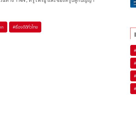
วันทาง TNN , ทรูโฟร์ยู และช่องทรูปลูกปัญญา
nn
#
เรื่องดีดีทั่วไทย