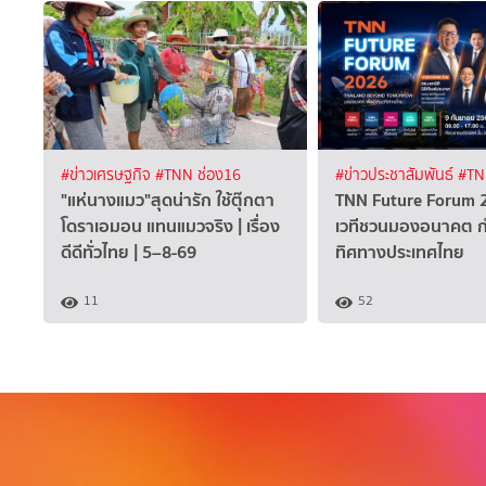
#ข่าวเศรษฐกิจ
#TNN ช่อง16
#ข่าวประชาสัมพันธ์
#TN
"แห่นางแมว"สุดน่ารัก ใช้ตุ๊กตา
TNN Future Forum 2
โดราเอมอน แทนแมวจริง | เรื่อง
เวทีชวนมองอนาคต 
ดีดีทั่วไทย | 5–8-69
ทิศทางประเทศไทย
11
52