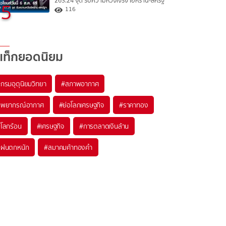
263.24 จุด รับความหวังเจรจาอิหร่าน-สหรัฐ
5
116
แท็กยอดนิยม
#
กรมอุตุนิยมวิทยา
#
สภาพอากาศ
#
พยากรณ์อากาศ
#
ย่อโลกเศรษฐกิจ
#
ราคาทอง
#
โลกร้อน
#
เศรษฐกิจ
#
การตลาดเงินล้าน
#
ฝนตกหนัก
#
สมาคมค้าทองคำ