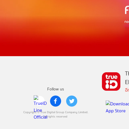
T
E
Follow us
อ
Copyright © True Digital Group Company Limited.
All rights reserved