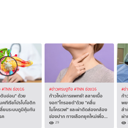
จ
#TNN ช่อง16
#ข่าวเศรษฐกิจ
#TNN ช่อง16
#ข่
งตับอ่อน" ด้วย
ก้าวใหม่การแพทย์! สลายเนื้อ
ก้า
คทีเรียโปรไบโอติก
งอก"ไทรอยด์"ด้วย "คลื่น
พยา
ี่ยนระบบภูมิคุ้มกัน
ไมโครเวฟ" และผ่าตัดส่องกล้อง
สำเ
โรค
ช่องปาก ทางเลือกยุคใหม่เพื่อ…
ผ่า
29