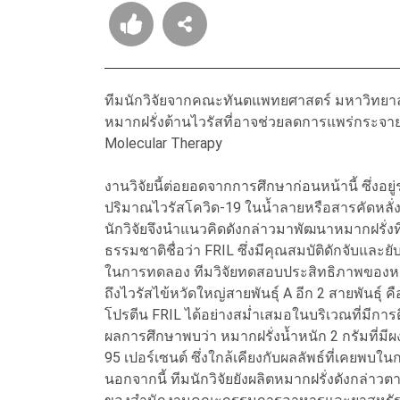
ทีมนักวิจัยจากคณะทันตแพทยศาสตร์ มหาวิทยาลั
หมากฝรั่งต้านไวรัสที่อาจช่วยลดการแพร่กระจา
Molecular Therapy
งานวิจัยนี้ต่อยอดจากการศึกษาก่อนหน้านี้ ซึ่
ปริมาณไวรัสโควิด-19 ในน้ำลายหรือสารคัดหลั่งข
นักวิจัยจึงนำแนวคิดดังกล่าวมาพัฒนาหมากฝรั่งที
ธรรมชาติชื่อว่า FRIL ซึ่งมีคุณสมบัติดักจับและยับย
ในการทดลอง ทีมวิจัยทดสอบประสิทธิภาพของหมาก
ถึงไวรัสไข้หวัดใหญ่สายพันธุ์ A อีก 2 สายพันธ
โปรตีน FRIL ได้อย่างสม่ำเสมอในบริเวณที่มีการ
ผลการศึกษาพบว่า หมากฝรั่งน้ำหนัก 2 กรัมที่มี
95 เปอร์เซนต์ ซึ่งใกล้เคียงกับผลลัพธ์ที่เคยพบ
นอกจากนี้ ทีมนักวิจัยยังผลิตหมากฝรั่งดังกล่