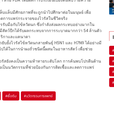
รือ FDA โดยผลการประเมินเบื้องต้นพบว่ามีความ
แล็บแล็บมีศักยภาพที่จะถูกนำไปศึกษาต่อในมนุษย์ เพื่อ
ดการแพร่กระจายของไวรัสในชีวิตจริง
ารรับมือกับไข้หวัดนก ซึ่งกำลังส่งผลกระทบอย่างมากใน
มา มีสัตว์ปีกได้รับผลกระทบจากการระบาดมากกว่า 54 ล้านตัว
อเมริกาและแคนาดา
ถยับยั้งไวรัสไข้หวัดนกสายพันธุ์ H5N1 และ H7N9 ได้อย่างมี
ปได้ในการนำผงถั่วชนิดนี้ผสมในอาหารสัตว์ เพื่อช่วย
ไวรัสยังคงเป็นความท้าทายระดับโลก การค้นพบโปรตีนต้าน
จเป็นนวัตกรรมที่ช่วยป้องกันการติดเชื้อและลดการแพร่
#
เชื้อเริม
#
นวัตกรรมการแพทย์