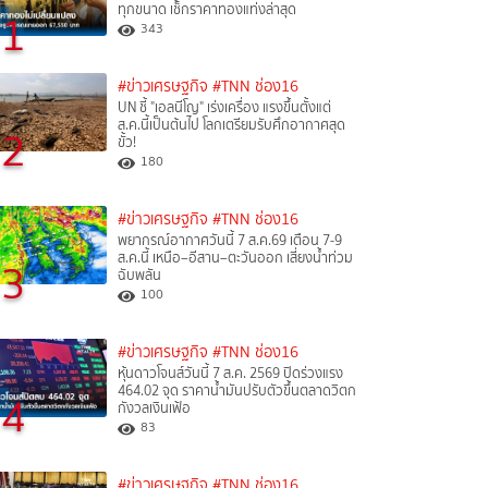
ทุกขนาด เช็กราคาทองแท่งล่าสุด
1
343
#ข่าวเศรษฐกิจ
#TNN ช่อง16
UN ชี้ "เอลนีโญ" เร่งเครื่อง แรงขึ้นตั้งแต่
ส.ค.นี้เป็นต้นไป โลกเตรียมรับศึกอากาศสุด
2
ขั้ว!
180
#ข่าวเศรษฐกิจ
#TNN ช่อง16
พยากรณ์อากาศวันนี้ 7 ส.ค.69 เตือน 7-9
ส.ค.นี้ เหนือ–อีสาน–ตะวันออก เสี่ยงน้ำท่วม
3
ฉับพลัน
100
#ข่าวเศรษฐกิจ
#TNN ช่อง16
หุ้นดาวโจนส์วันนี้ 7 ส.ค. 2569 ปิดร่วงแรง
464.02 จุด ราคาน้ำมันปรับตัวขึ้นตลาดวิตก
4
กังวลเงินเฟ้อ
83
#ข่าวเศรษฐกิจ
#TNN ช่อง16