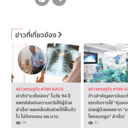
ข่าวที่เกี่ยวข้อง
#ข่าวเศรษฐกิจ
#TNN ช่อง16
#ข่าวเศรษฐกิจ
#TNN ช่
ผ่าตัด"มะเร็งปอด" ในวัย 94 ปี
ก้าวสำคัญสถาบันมะเร็
แพทย์ส่งต่อความหวังให้ผู้ป่วย
แรกกับการใช้ "หุ่นยน
สำเร็จ! เผยเคล็ดลับช่วยให้ฟื้นตัว
ช่วยผู้ป่วยเคสยาก "มะเ
ไว ไม่ต้องนอน รพ.นาน
โพรงมดลูก" สำเร็จ!
14
11