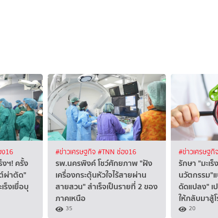
อง16
#ข่าวเศรษฐกิจ
#TNN ช่อง16
#ข่าวเศรษฐกิ
งฯ! ครั้ง
รพ.นครพิงค์ โชว์ศักยภาพ "ฝัง
รักษา "มะเร็
ต์ผ่าตัด"
เครื่องกระตุ้นหัวใจไร้สายผ่าน
นวัตกรรม"แบ
ร็งเยื่อบุ
สายสวน" สำเร็จเป็นรายที่ 2 ของ
ดัดแปลง" เปล
ภาคเหนือ
ให้กลับมาสู้
35
20