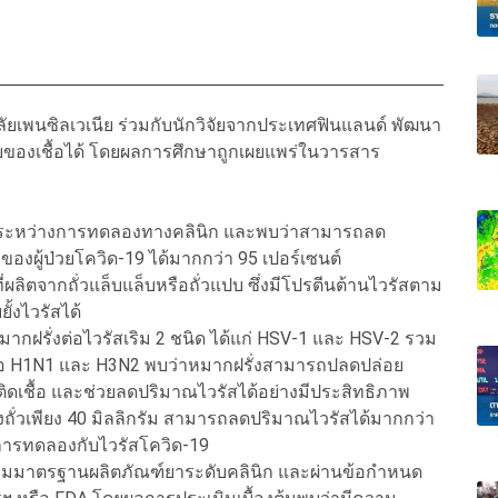
ยเพนซิลเวเนีย ร่วมกับนักวิจัยจากประเทศฟินแลนด์ พัฒนา
ยของเชื้อได้ โดยผลการศึกษาถูกเผยแพร่ในวารสาร
งอยู่ระหว่างการทดลองทางคลินิก และพบว่าสามารถลด
องผู้ป่วยโควิด-19 ได้มากกว่า 95 เปอร์เซนต์
่ผลิตจากถั่วแล็บแล็บหรือถั่วแปบ ซึ่งมีโปรตีนต้านไวรัสตาม
ั้งไวรัสได้
ฝรั่งต่อไวรัสเริม 2 ชนิด ได้แก่ HSV-1 และ HSV-2 รวม
ุ์ คือ H1N1 และ H3N2 พบว่าหมากฝรั่งสามารถปลดปล่อย
ติดเชื้อ และช่วยลดปริมาณไวรัสได้อย่างมีประสิทธิภาพ
ผงถั่วเพียง 40 มิลลิกรัม สามารถลดปริมาณไวรัสได้มากกว่า
ในการทดลองกับไวรัสโควิด-19
าวตามมาตรฐานผลิตภัณฑ์ยาระดับคลินิก และผ่านข้อกำหนด