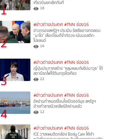
เที่ยวบินยกเลิกทันที
1
18
#ข่าวต่างประเทศ
#TNN ช่อง16
ข่าวกรองสหรัฐฯ ประเมิน รัสเซียอาจทดสอบ
“นาโต” เลือกโจมตีจำกัดวง เน้นบอลติก-
2
โปแลนด์
16
#ข่าวต่างประเทศ
#TNN ช่อง16
ญี่ปุ่นประกาศสร้าง “หลุมหลบภัยขีปนาวุธ” ใต้
สถานีรถไฟใต้ดินกรุงโตเกียว
3
22
#ข่าวต่างประเทศ
#TNN ช่อง16
อิหร่านกำหนดเงื่อนไขเปิดฮอร์มุซ สหรัฐฯ
อ้างทำลายนิวเคลียร์อิหร่านแล้ว
4
12
#ข่าวต่างประเทศ
#TNN ช่อง16
ICE วางแผนติดกล้อง Body Cam ให้เจ้า