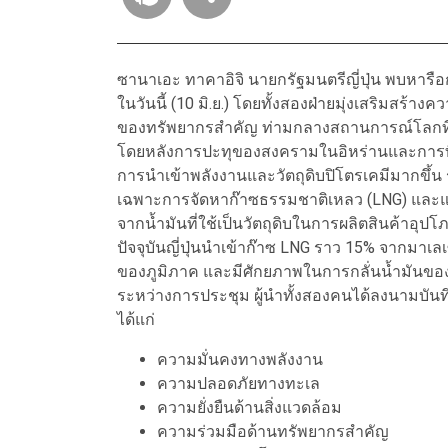
ซานาเอะ ทาคาอิจิ นายกรัฐมนตรีญี่ปุ่น พบหารือก
ในวันนี้ (10 มิ.ย.) โดยทั้งสองฝ่ายมุ่งเสริมสร้
ของทรัพยากรสำคัญ ท่ามกลางสถานการณ์โลกที่ผ
โดยหลังการปะทุของสงครามในอิหร่านและการที่ช่
การนำเข้าพลังงานและวัตถุดิบปิโตรเคมีมากขึ้น ร
เฉพาะการจัดหาก๊าซธรรมชาติเหลว (LNG) และแ
จากน้ำมันที่ใช้เป็นวัตถุดิบในการผลิตสินค้าอ
ปัจจุบันญี่ปุ่นนำเข้าก๊าซ LNG ราว 15% จากมาเล
ของภูมิภาค และมีศักยภาพในการกลั่นน้ำมันขอ
ระหว่างการประชุม ผู้นำทั้งสองคนได้ลงนามบัน
ได้แก่
ความมั่นคงทางพลังงาน
ความปลอดภัยทางทะเล
ความยั่งยืนด้านสิ่งแวดล้อม
ความร่วมมือด้านทรัพยากรสำคัญ