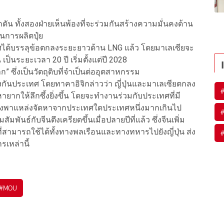
กดัน ทั้งสองฝ่ายเห็นพ้องที่จะร่วมกันสร้างความมั่นคงด้าน
นการผลิตปุ๋ย
เทศได้บรรลุข้อตกลงระยะยาวด้าน LNG แล้ว โดยมาเลเซียจะ
ป็นระยะเวลา 20 ปี เริ่มตั้งแต่ปี 2028
 ซึ่งเป็นวัตถุดิบที่จำเป็นต่ออุตสาหกรรม
นประเทศ โดยทาคาอิจิกล่าวว่า ญี่ปุ่นและมาเลเซียตกลง
ยากให้ลึกซึ้งยิ่งขึ้น โดยจะทำงานร่วมกับประเทศที่มี
พึ่งพาแหล่งจัดหาจากประเทศใดประเทศหนึ่งมากเกินไป
มพันธ์กับจีนตึงเครียดขึ้นเมื่อปลายปีที่แล้ว ซึ่งจีนเพิ่ม
ามารถใช้ได้ทั้งทางพลเรือนและทางทหารไปยังญี่ปุ่น ส่ง
รเหล่านี้
#
MOU