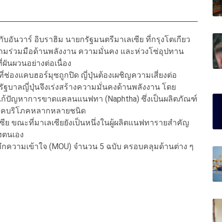
ับอันวาร์ อิบราฮิม นายกรัฐมนตรีมาเลเซีย ที่กรุงโตเกียว
างความร่วมมือด้านพลังงาน ความมั่นคง และห่วงโซ่อุปทาน
ันผวนอย่างต่อเนื่อง
องแคบฮอร์มุซถูกปิด ญี่ปุ่นต้องเผชิญความเสี่ยงต่อ
ัฐบาลญี่ปุ่นจึงเร่งสร้างความมั่นคงด้านพลังงาน โดย
ก้ปัญหาการขาดแคลนแนฟทา (Naphtha) ซึ่งเป็นผลิตภัณฑ์
ุปโภคบริโภคหลากหลายชนิด
เซีย ขณะที่มาเลเซียยังเป็นหนึ่งในผู้ผลิตแนฟทารายสำคัญ
งตนเอง
ทึกความเข้าใจ (MOU) จำนวน 5 ฉบับ ครอบคลุมด้านต่าง ๆ