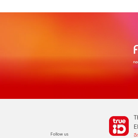
T
E
Follow us
อ