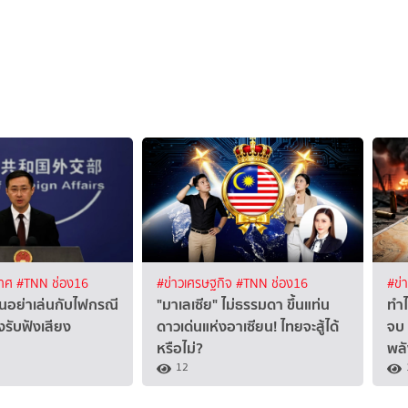
เทศ
#TNN ช่อง16
#ข่าวเศรษฐกิจ
#TNN ช่อง16
#ข่
ุ่นอย่าเล่นกับไฟกรณี
"มาเลเซีย" ไม่ธรรมดา ขึ้นแท่น
ทำไ
องรับฟังเสียง
ดาวเด่นแห่งอาเซียน! ไทยจะสู้ได้
จบ 
หรือไม่?
พล
12