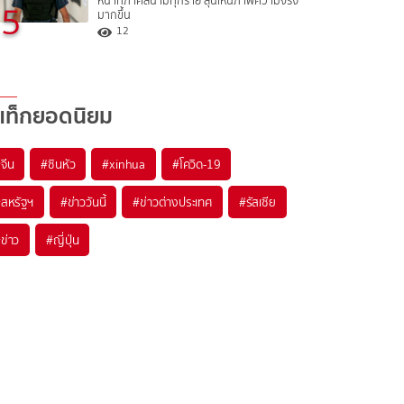
หน้าที่ภาคสนามทุกราย ลุ้นเห็นภาพความจริง
5
มากขึ้น
12
แท็กยอดนิยม
#
จีน
#
ซินหัว
#
xinhua
#
โควิด-19
#
สหรัฐฯ
#
ข่าววันนี้
#
ข่าวต่างประเทศ
#
รัสเซีย
#
ข่าว
#
ญี่ปุ่น