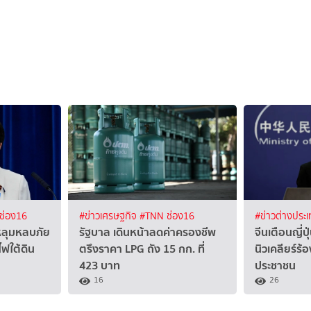
ช่อง16
#ข่าวเศรษฐกิจ
#TNN ช่อง16
#ข่าวต่างประ
“หลุมหลบภัย
รัฐบาล เดินหน้าลดค่าครองชีพ
จีนเตือนญี่ป
ไฟใต้ดิน
ตรึงราคา LPG ถัง 15 กก. ที่
นิวเคลียร์ร้
423 บาท
ประชาชน
16
26