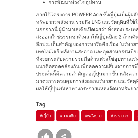
การพัฒนาห่วงโซ่อุปทาน
ภายใต้โครงการ POWERR Asia ซึ่งญี่ปุ่นเป็นผู้ผลั
ทรัพยากรพลังงาน รวมถึง LNG และวัตถุดิบที่ใช้ใ
นอกจากนี้ ผู้นำมาเลเซียเปิดเผยว่า ทั้งสองประ
ส่งออกก๊าซธรรมชาติเหลวให้ญี่ปุ่นปีละ 2 ล้านตัน เ
อีกประเด็นสำคัญของการหารือคือเรื่อง “แร่หายาก”
เทคโนโลยี พลังงานสะอาด และอุตสาหกรรมป้องกั
ที่จะยกระดับความร่วมมือด้านห่วงโซ่อุปทานแร่หา
แนวคิดสอดคล้องกัน เพื่อลดความเสี่ยงจากการ
ประเด็นนี้มีความสำคัญต่อญี่ปุ่นมากขึ้น หลังความสั
มาตรการควบคุมการส่งออกแร่หายาก และวัสดุที่ส
ผลให้ญี่ปุ่นเร่งหาทางกระจายแหล่งจัดหาทรัพยาก
Tag
#
ญี่ปุ่น
#
มาเลเซีย
#
พลังงาน
#
แร่หายาก