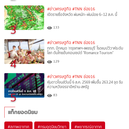
#ข่าวเศรษฐกิจ
#TNN ช่อง16
เปิดรายชื่อจังหวัด ฝนหนัก–ฝนน้อย 6–12 ส.ค. นี้
3
133
#ข่าวเศรษฐกิจ
#TNN ช่อง16
ททท. ปักหมุด ‘กรุงเทพฯ-เพชรบุรี’ โรดแมปวิวาห์ระดับ
โลก ดันไทยฮับคอนเซปต์ "Romance Tourism"
4
129
#ข่าวเศรษฐกิจ
#TNN ช่อง16
หุ้นดาวโจนส์วันนี้ 6 ส.ค. 2569 เพิ่มขึ้น 263.24 จุด รับ
ความหวังเจรจาอิหร่าน-สหรัฐ
5
83
แท็กยอดนิยม
#
สภาพอากาศ
#
กรมอุตุนิยมวิทยา
#
พยากรณ์อากาศ