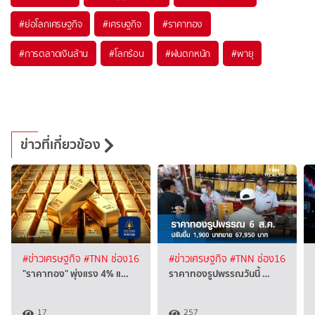
#
ย่อโลกเศรษฐกิจ
#
เศรษฐกิจ
#
ราคาทอง
#
การตลาดเงินล้าน
#
โลกร้อน
#
ฝนตกหนัก
#
พายุ
ข่าวที่เกี่ยวข้อง
#ข่าวเศรษฐกิจ
#TNN ช่อง16
#ข่าวเศรษฐกิจ
#TNN ช่อง16
"ราคาทอง" พุ่งแรง 4% แ…
ราคาทองรูปพรรณวันนี้ …
17
257