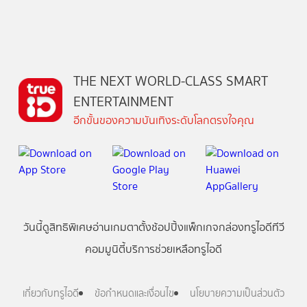
THE NEXT WORLD-CLASS SMART
ENTERTAINMENT
อีกขั้นของความบันเทิงระดับโลกตรงใจคุณ
วันนี้
ดู
สิทธิพิเศษ
อ่าน
เกม
ตาตั้ง
ช้อปปิ้ง
แพ็กเกจ
กล่องทรูไอดีทีวี
คอมมูนิตี้
บริการช่วยเหลือทรูไอดี
เกี่ยวกับทรูไอดี
ข้อกำหนดและเงื่อนไข
นโยบายความเป็นส่วนตัว