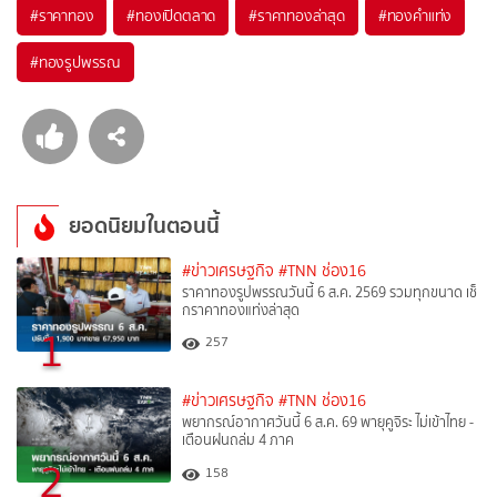
#
ราคาทอง
#
ทองเปิดตลาด
#
ราคาทองล่าสุด
#
ทองคำแท่ง
#
ทองรูปพรรณ
ยอดนิยมในตอนนี้
#ข่าวเศรษฐกิจ
#TNN ช่อง16
ราคาทองรูปพรรณวันนี้ 6 ส.ค. 2569 รวมทุกขนาด เช็
กราคาทองแท่งล่าสุด
1
257
#ข่าวเศรษฐกิจ
#TNN ช่อง16
พยากรณ์อากาศวันนี้ 6 ส.ค. 69 พายุคูจิระ ไม่เข้าไทย -
เตือนฝนถล่ม 4 ภาค
2
158