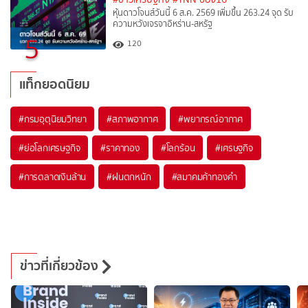
หุ้นดาวโจนส์วันนี้ 6 ส.ค. 2569 เพิ่มขึ้น 263.24 จุด รับ
ความหวังเจรจาอิหร่าน-สหรัฐ
5
120
แท็กยอดนิยม
#
กรมอุตุนิยมวิทยา
#
สภาพอากาศ
#
พยากรณ์อากาศ
#
ย่อโลกเศรษฐกิจ
#
ราคาทอง
#
โลกร้อน
#
เศรษฐกิจ
#
การตลาดเงินล้าน
#
ฝนตกหนัก
#
สมาคมค้าทองคำ
ข่าวที่เกี่ยวข้อง