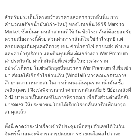
สำหรับประเด็นโครงสร้างราคาและค่าการกลั่นนั้น การ
คำนวณสต๊อกน้ำมัน(เก่า-ใหม่) ของโรงกลั่นใช้วิธี Mark to
Market ซึ่งเป็นตามหลักสากลที่ใช้กัน ซึ่งโรงกลั่นก็ต้องยอมรับ
ความเสี่ยงตรงนี้ด้วย ส่วนค่าการกลั่นก็ไม่ใช่กำไรสุทธิ แต่
ครอบคลุมต้นทุนคงที่ต่างๆ เช่น ค่าน้ำค่าไฟ ค่าขนส่ง ค่าแรง
และค่าบำรุงรักษา และต้นทุนเพิ่มเติมอย่างค่า War Premium
ค่าประกันภัย ค่าน้ำมันดิบที่แพงขึ้นในช่วงสงคราม
อย่างไรก็ตาม ในช่วงวิกฤตนี้พบว่าค่า War Premium ที่เพิ่มเข้า
มา ส่งผลให้เกิดกำไรส่วนเกิน (Windfall) ทางคณะกรรมการ
ศึกษาความเหมาะสมในการกำหนดต้นทุนราคาน้ำมันเชื้อ
เพลิง (คตร.) จึงเร่งพิจารณานำค่าการกลั่นเฉลี่ย 5 ปีย้อนหลังที่
2.43 บาท มาเป็นเกณฑ์ในการพิจารณา เพื่อดึงส่วนต่างนี้กลับ
มาชดเชยให้ประชาชน โดยได้เรียกโรงกลั่นหารือเพื่อหาจุด
สมดุลแล้ว
ทั้งนี้ คาดว่าจะนำเรื่องเข้าที่ประชุมเพื่อสรุปตัวเลขได้ในวัน
จันทร์นี้ ก่อนจะพิจารณารูปแบบการช่วยเหลือต่อไปว่าจะ