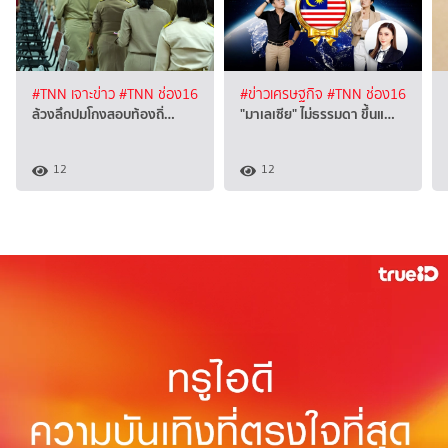
#TNN เจาะข่าว
#TNN ช่อง16
#ข่าวเศรษฐกิจ
#TNN ช่อง16
ล้วงลึกปมโกงสอบท้องถิ่…
"มาเลเซีย" ไม่ธรรมดา ขึ้นแ…
12
12