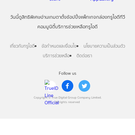
วันนี้
ดู
สิทธิพิเศษ
อ่าน
เกม
ตาตั้ง
ช้อปปิ้ง
แพ็กเกจ
กล่องทรูไอดีทีวี
คอมมูนิตี้
บริการช่วยเหลือทรูไอดี
เกี่ยวกับทรูไอดี
ข้อกำหนดและเงื่อนไข
นโยบายความเป็นส่วนตัว
บริการช่วยเหลือ
ติดต่อเรา
Follow us
Copyright © True Digital Group Company Limited.
All rights reserved