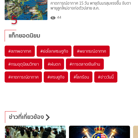
คาดการณ์อากาศ 15 วัน พายุดันมรสุมแรงขึ้น จับตา
พายุลูกใหม่อาจก่อตัวปลาย ส.ค.
5
44
แท็กยอดนิยม
#
สภาพอากาศ
#
ย่อโลกเศรษฐกิจ
#
พยากรณ์อากาศ
#
กรมอุตุนิยมวิทยา
#
ฝนตก
#
การตลาดเงินล้าน
#
คาดการณ์อากาศ
#
เศรษฐกิจ
#
โลกร้อน
#
ข่าววันนี้
ข่าวที่เกี่ยวข้อง