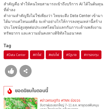
สำคัญคือ ทำให้คนไทยสามารถเข้าถึงบริการ AI ได้ในต้นทุน
ที่ต่ำลง
คำถามสำคัญจึงไม่ใช่เพียงว่า ไทยจะดึง Data Center เข้ามา
ได้มากแค่ไหนแต่คือ จะทำอย่างไรให้การลงทุนเหล่านี้สร้าง
ประโยชน์สูงสุดต่อประเทศโดยไม่แลกกับภาระด้านพลังงาน
ทรัพยากร และความมั่นคงทางดิจิทัลในอนาคต
Tag
#
Data Center
#
ค่าไฟ
#
แย่งไฟ
#
รัฐบาล
#
การลงทุน
ยอดนิยมในตอนนี้
#ข่าวเศรษฐกิจ
#TNN ช่อง16
จับตาฝนระลอกใหญ่ 7–11 ส.ค. พายุดอลฟินหนุน