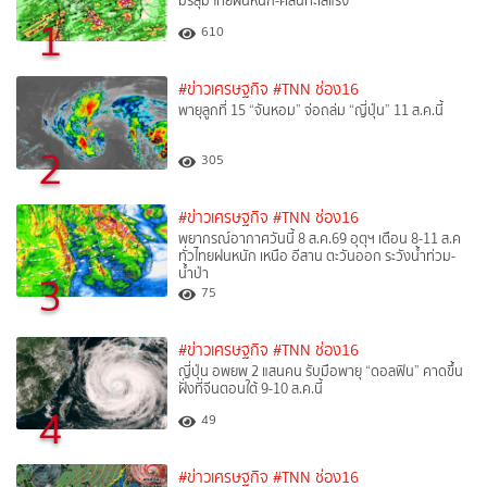
มรสุม ไทยฝนหนัก-คลื่นทะเลแรง
1
610
#ข่าวเศรษฐกิจ
#TNN ช่อง16
พายุลูกที่ 15 “จันหอม” จ่อถล่ม “ญี่ปุ่น” 11 ส.ค.นี้
2
305
#ข่าวเศรษฐกิจ
#TNN ช่อง16
พยากรณ์อากาศวันนี้ 8 ส.ค.69 อุตุฯ เตือน 8-11 ส.ค
ทั่วไทยฝนหนัก เหนือ อีสาน ตะวันออก ระวังน้ำท่วม-
น้ำป่า
3
75
#ข่าวเศรษฐกิจ
#TNN ช่อง16
ญี่ปุ่น อพยพ 2 แสนคน รับมือพายุ “ดอลฟิน” คาดขึ้น
ฝั่งที่จีนตอนใต้ 9-10 ส.ค.นี้
4
49
#ข่าวเศรษฐกิจ
#TNN ช่อง16