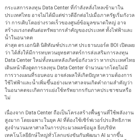
กระแสการลงทุน Data Center ที่กำลังหลั่งไหลเข้ามาใน
ประเทศไทย อาจไม่ได้มีแต่ข่าวดีอีกต่อไปเมื่อภาครัฐเริ่มกังวล
ว่า การเติบโตอย่างรวดเร็วของศูนย์ข้อมูลขนาดใหญ่ อาจ
สร้างแรงกดดันต่อทรัพยากรสำคัญของประเทศ ทั้งไฟฟ้าและ
น้ำในอนาคต
ล่าสุด ดร.เอกนิติ นิติทัณฑ์ประภาศ ประธานบอร์ด BOI เปิดเผย
ว่า ได้สั่งให้มีการทบทวนยุทธศาสตร์การส่งเสริมการลงทุน
Data Center ใหม่ทั้งหมดหลังเกิดข้อกังวลว่า หากประเทศไทย
เดินหน้าดึงดูดการลงทุน Data Center จำนวนมากโดยไม่มี
การวางแผนที่รอบคอบ อาจส่งผลให้เกิดปัญหาความต้องการ
ใช้ไฟฟ้าและน้ำเพิ่มขึ้นอย่างมหาศาลจนเกิดคำถามสำคัญว่า
ในอนาคตจะเกิดการแย่งใช้ทรัพยากรกับภาคประชาชนหรือ
ไม่
เนื่องจาก Data Center ถือเป็นโครงสร้างพื้นฐานที่ใช้พลังงาน
สูงมาก โดยเฉพาะในยุค AI ที่ต้องใช้เซิร์ฟเวอร์ประสิทธิภาพ
สูงจำนวนมหาศาลในการประมวลผลข้อมูล ยิ่งบริษัท
เทคโนโลยียักษ์ใหญ่ทั่วโลกแข่งขันกันพัฒนา AI มากขึ้น