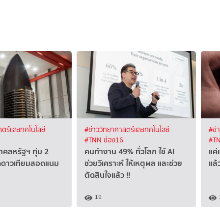
ตร์และเทคโนโลยี
#ข่าววิทยาศาสตร์และเทคโนโลยี
#ข่
#TNN ช่อง16
#TN
ศสหรัฐฯ ทุ่ม 2
คนทำงาน 49% ทั่วโลก ใช้ AI
แค่
ผุดดาวเทียมสอดแนม
ช่วยวิเคราะห์ ให้เหตุผล และช่วย
แล้
ตัดสินใจแล้ว !!
19