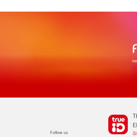
T
E
Follow us
อ