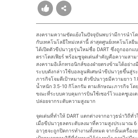
สงครามความขัดแย้งในปัจจุบันพบว่ามีการนำโดร
กับเทคโนโลยีใหม่เหล่านี้ ล่าสุดศูนย์เทคโนโลยี
ได้เปิดตัวขีปนาวุธรุ่นใหม่ชื่อ DART ซึ่งถูกอ
ตราโตสเฟียร์ พร้อมชูจุดเด่นสำคัญคือความส
สงครามอิเล็กทรอนิกส์ของฝ่ายตรงข้ามได้อย่าง
ระบบดังกล่าวใช้บอลลูนพิเศษนำขีปนาวุธขึ้นสู่ร
ภารกิจโจมตีเป้าหมาย ตัวขีปนาวุธมีความยาว 1.8
น้ำหนัก 3.5-10 กิโลกรัม ตามลักษณะภารกิจ โดย
ขณะที่ระบบควบคุมการบินใช้เซอร์โวแอคชูเอเ
ปล่อยจากระดับความสูงมาก
จุดเด่นที่ทำให้ DART แตกต่างจากอาวุธนำวิถีทั่
เมื่อขีปนาวุธลดระดับลงมาที่ความสูงประมาณ 6
อาวุธจะถูกปิดการทำงานทั้งหมด จากนั้นเครื่องยนต