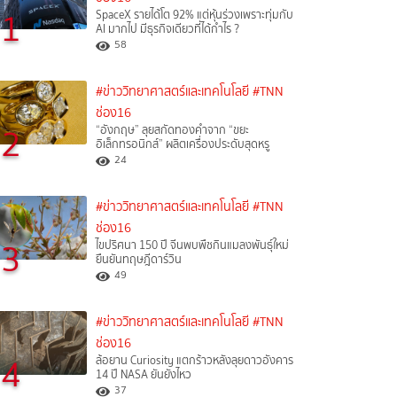
1
SpaceX รายได้โต 92% แต่หุ้นร่วงเพราะทุ่มกับ
AI มากไป มีธุรกิจเดียวที่ได้กำไร ?
58
#ข่าววิทยาศาสตร์และเทคโนโลยี
#TNN
ช่อง16
2
“อังกฤษ” ลุยสกัดทองคำจาก “ขยะ
อิเล็กทรอนิกส์” ผลิตเครื่องประดับสุดหรู
24
#ข่าววิทยาศาสตร์และเทคโนโลยี
#TNN
ช่อง16
3
ไขปริศนา 150 ปี จีนพบพืชกินแมลงพันธุ์ใหม่
ยืนยันทฤษฎีดาร์วิน
49
#ข่าววิทยาศาสตร์และเทคโนโลยี
#TNN
ช่อง16
4
ล้อยาน Curiosity แตกร้าวหลังลุยดาวอังคาร
14 ปี NASA ยันยังไหว
37