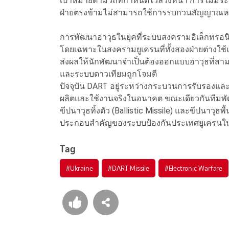
เป้าหมายตามวิถีที่กำหนดไว้ล่วงหน้า การไม่มี
ฝ่ายตรงข้ามไม่สามารถใช้การรบกวนสัญญาณหรือ
การพัฒนาอาวุธในยุคที่ระบบสงครามอิเล็กทรอน
โดยเฉพาะในสงครามยูเครนที่ทั้งสองฝ่ายต่างใ
ส่งผลให้นักพัฒนาจำเป็นต้องออกแบบอาวุธที่สา
และระบบดาวเทียมถูกโจมตี
ปัจจุบัน DART อยู่ระหว่างกระบวนการรับรองและ
ผลิตและใช้งานจริงในอนาคต ขณะเดียวกันทีมพัฒ
ขีปนาวุธทิ้งตัว (Ballistic Missile) และขีปนาวุธพ
ประกอบสำคัญของระบบป้องกันประเทศยูเครนใ
Tag
#
Ukraine
#
DART Missile
#
Electronic Warfare