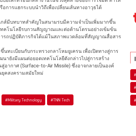
ระบบอิเล็กทรอนิกส์ทำงานในช่วงสุดท้ายของการโจมตี ทำให้
การแฮกระบบนำวิถีเพื่อเปลี่ยนเส้นทางอาวุธได้
ิกส์มีบทบาทสำคัญในสนามรบมีความจำเป็นเพิ่มมากขึ้น
ช้เทคโนโลยีรบกวนสัญญาณและต่อต้านโดรนอย่างเข้มข้น
มารถปฏิบัติภารกิจได้แม้ในสภาพแวดล้อมที่สัญญาณสื่อสาร
ขึ้นทะเบียนกับกระทรวงกลาโหมยูเครน เพื่อเปิดทางสู่การ
นายังมีแผนต่อยอดเทคโนโลยีดังกล่าวไปสู่การสร้าง
ื้นสู่อากาศ (Surface-to-Air Missile) ซึ่งอาจกลายเป็นองค์
นยุคสงครามสมัยใหม่
#
Military Technology
#
TNN Tech