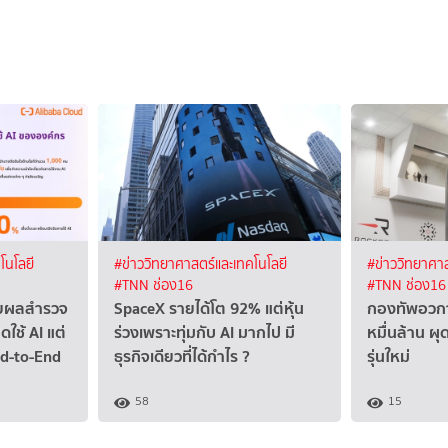
โนโลยี
#ข่าววิทยาศาสตร์และเทคโนโลยี
#ข่าววิทยาศาส
#TNN ช่อง16
#TNN ช่อง16
ผยผลสำรวจ
SpaceX รายได้โต 92% แต่หุ้น
กองทัพอวกา
ดใช้ AI แต่
ร่วงเพราะทุ่มกับ AI มากไป มี
หมื่นล้าน 
nd-to-End
ธุรกิจเดียวที่ได้กำไร ?
รุ่นใหม่
58
15