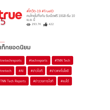
#โควิด-19
#TrueID
คนไทยไม่ทิ้งกัน รับเน็ตฟรี 10GB เริ่ม 10
5
เม.ย. นี้
293.7K
422
แท็กยอดนิยม
#
tnntechreports
#
techreports
#
TNN Tech
#
tnntech
#
AI
#
ข่าวไอที
#
ข่าวเทคโนโลยี
#
TNN Tech Reports
#
ข่าววงการไอที
#
แบไต๋