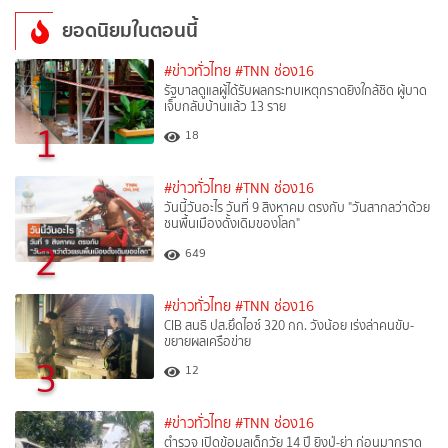
ยอดนิยมในตอนนี้
#ข่าวทั่วไทย
#TNN ช่อง16
รัฐบาลดูแลผู้ได้รับผลกระทบเหตุกราดยิงใกล้ชิด ผู้บาด
เจ็บกลับบ้านแล้ว 13 ราย
1
18
#ข่าวทั่วไทย
#TNN ช่อง16
วันนี้วันอะไร วันที่ 9 สิงหาคม ตรงกับ "วันสากลว่าด้วย
ชนพื้นเมืองดั้งเดิมของโลก"
2
649
#ข่าวทั่วไทย
#TNN ช่อง16
CIB สนธิ ปส.ยึดไอซ์ 320 กก. วังน้อย เร่งล่าคนขับ-
ขยายผลเครือข่าย
3
12
#ข่าวทั่วไทย
#TNN ช่อง16
ตำรวจ เปิดข้อมูลเด็กวัย 14 ปี ยิงปู่-ย่า ก่อนมากราด