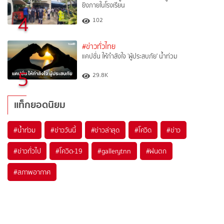
ยิงภายในโรงเรียน
4
102
#ข่าวทั่วไทย
แคปชั่น ให้กำลังใจ 'ผู้ประสบภัย' น้ำท่วม
5
29.8K
แท็กยอดนิยม
#
น้ำท่วม
#
ข่าววันนี้
#
ข่าวล่าสุด
#
โควิด
#
ข่าว
#
ข่าวทั่วไป
#
โควิด-19
#
gallerytnn
#
ฝนตก
#
สภาพอากาศ