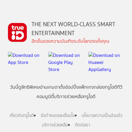
THE NEXT WORLD-CLASS SMART
ENTERTAINMENT
อีกขั้นของความบันเทิงระดับโลกตรงใจคุณ
วันนี้
ดู
สิทธิพิเศษ
อ่าน
เกม
ตาตั้ง
ช้อปปิ้ง
แพ็กเกจ
กล่องทรูไอดีทีวี
คอมมูนิตี้
บริการช่วยเหลือทรูไอดี
เกี่ยวกับทรูไอดี
ข้อกำหนดและเงื่อนไข
นโยบายความเป็นส่วนตัว
บริการช่วยเหลือ
ติดต่อเรา