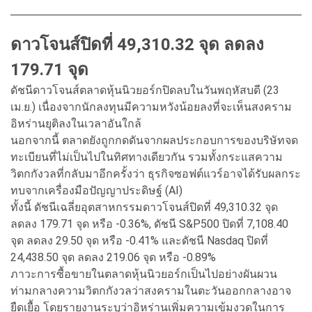
ดาวโจนส์ปิดที่ 49,310.32 จุด ลดลง
179.71 จุด
ดัชนีดาวโจนส์ตลาดหุ้นนิวยอร์กปิดลบในวันพฤหัสบดี (23
เม.ย.) เนื่องจากนักลงทุนมีความหวังน้อยลงที่จะเห็นสงคราม
อิหร่านยุติลงในเวลาอันใกล้
นอกจากนี้ ตลาดยังถูกกดดันจากผลประกอบการของบริษัทจด
ทะเบียนที่ไม่เป็นไปในทิศทางเดียวกัน รวมทั้งกระแสความ
วิตกกังวลที่กลับมาอีกครั้งว่า ธุรกิจซอฟต์แวร์อาจได้รับผลกระ
ทบจากเครื่องมือปัญญาประดิษฐ์ (AI)
ทั้งนี้ ดัชนีเฉลี่ยอุตสาหกรรมดาวโจนส์ปิดที่ 49,310.32 จุด
ลดลง 179.71 จุด หรือ -0.36%, ดัชนี S&P500 ปิดที่ 7,108.40
จุด ลดลง 29.50 จุด หรือ -0.41% และดัชนี Nasdaq ปิดที่
24,438.50 จุด ลดลง 219.06 จุด หรือ -0.89%
ภาวะการซื้อขายในตลาดหุ้นนิวยอร์กเป็นไปอย่างผันผวน
ท่ามกลางความวิตกกังวลว่าสงครามในตะวันออกกลางอาจ
ยืดเยื้อ โดยรายงานระบุว่าอิหร่านเพิ่มความเข้มงวดในการ