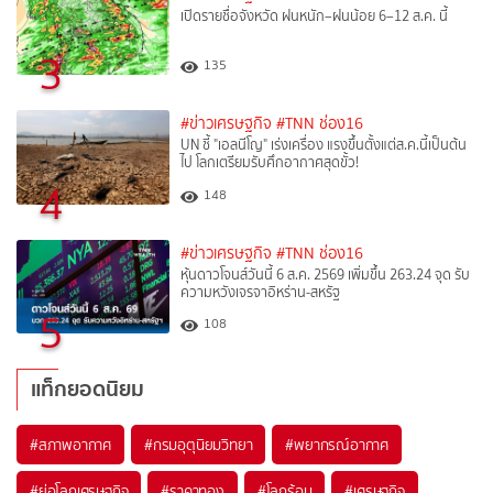
เปิดรายชื่อจังหวัด ฝนหนัก–ฝนน้อย 6–12 ส.ค. นี้
3
135
#ข่าวเศรษฐกิจ
#TNN ช่อง16
UN ชี้ "เอลนีโญ" เร่งเครื่อง แรงขึ้นตั้งแต่ส.ค.นี้เป็นต้น
ไป โลกเตรียมรับศึกอากาศสุดขั้ว!
4
148
#ข่าวเศรษฐกิจ
#TNN ช่อง16
หุ้นดาวโจนส์วันนี้ 6 ส.ค. 2569 เพิ่มขึ้น 263.24 จุด รับ
ความหวังเจรจาอิหร่าน-สหรัฐ
5
108
แท็กยอดนิยม
#
สภาพอากาศ
#
กรมอุตุนิยมวิทยา
#
พยากรณ์อากาศ
#
ย่อโลกเศรษฐกิจ
#
ราคาทอง
#
โลกร้อน
#
เศรษฐกิจ