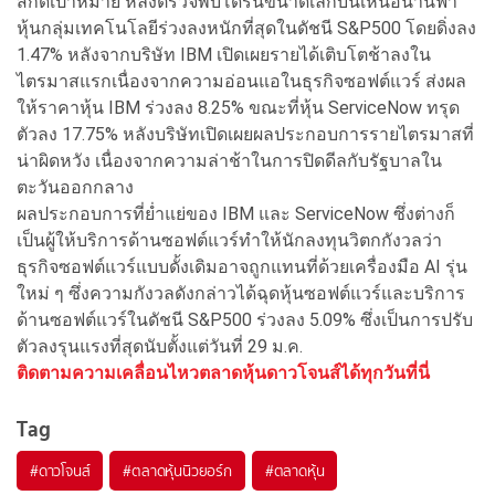
สกัดเป้าหมาย หลังตรวจพบโดรนขนาดเล็กบินเหนือน่านฟ้า
หุ้นกลุ่มเทคโนโลยีร่วงลงหนักที่สุดในดัชนี S&P500 โดยดิ่งลง
1.47% หลังจากบริษัท IBM เปิดเผยรายได้เติบโตช้าลงใน
ไตรมาสแรกเนื่องจากความอ่อนแอในธุรกิจซอฟต์แวร์ ส่งผล
ให้ราคาหุ้น IBM ร่วงลง 8.25% ขณะที่หุ้น ServiceNow ทรุด
ตัวลง 17.75% หลังบริษัทเปิดเผยผลประกอบการรายไตรมาสที่
น่าผิดหวัง เนื่องจากความล่าช้าในการปิดดีลกับรัฐบาลใน
ตะวันออกกลาง
ผลประกอบการที่ย่ำแย่ของ IBM และ ServiceNow ซึ่งต่างก็
เป็นผู้ให้บริการด้านซอฟต์แวร์ทำให้นักลงทุนวิตกกังวลว่า
ธุรกิจซอฟต์แวร์แบบดั้งเดิมอาจถูกแทนที่ด้วยเครื่องมือ AI รุ่น
ใหม่ ๆ ซึ่งความกังวลดังกล่าวได้ฉุดหุ้นซอฟต์แวร์และบริการ
ด้านซอฟต์แวร์ในดัชนี S&P500 ร่วงลง 5.09% ซึ่งเป็นการปรับ
ตัวลงรุนแรงที่สุดนับตั้งแต่วันที่ 29 ม.ค.
ติดตามความเคลื่อนไหวตลาดหุ้นดาวโจนส์ได้ทุกวันที่นี่
Tag
#
ดาวโจนส์
#
ตลาดหุ้นนิวยอร์ก
#
ตลาดหุ้น