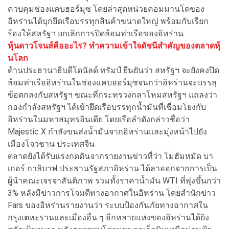
ควบคุมช่องแคบฮอร์มุซ โดยล่าสุดหน่วยคอมมานโดของ
อิหร่านได้บุกยึดเรือบรรทุกสินค้าขนาดใหญ่ พร้อมกับเรียก
ร้องให้สหรัฐฯ ยกเลิกการปิดล้อมท่าเรือของอิหร่าน
หุ้นดาวโจนส์คืออะไร? ทำความเข้าใจดัชนีสำคัญของตลาดหุ้
นโลก
ด้านประธานาธิบดีโดนัลด์ ทรัมป์ ยืนยันว่า สหรัฐฯ จะยังคงปิด
ล้อมท่าเรืออิหร่านในช่องแคบฮอร์มุซจนกว่าอิหร่านจะบรรลุ
ข้อตกลงกับสหรัฐฯ ขณะที่กระทรวงกลาโหมสหรัฐฯ แถลงว่า
กองกำลังสหรัฐฯ ได้เข้ายึดเรือบรรทุกน้ำมันที่เชื่อมโยงกับ
อิหร่านในมหาสมุทรอินเดีย โดยเรือลำดังกล่าวชื่อว่า
Majestic X กำลังขนส่งน้ำมันจากอิหร่านและมุ่งหน้าไปยัง
เมืองโจวชาน ประเทศจีน
ตลาดยังได้รับแรงกดดันจากรายงานข่าวที่ว่า โมฮัมหมัด บา
เกอร์ กาลิบาฟ ประธานรัฐสภาอิหร่าน ได้ลาออกจากการเป็น
ผู้นำคณะเจรจาสันติภาพ รวมทั้งราคาน้ำมัน WTI ที่พุ่งขึ้นกว่า
3% หลังมีข่าวการโจมตีทางอากาศในอิหร่าน โดยสำนักข่าว
Fars ของอิหร่านรายงานว่า ระบบป้องกันภัยทางอากาศใน
กรุงเตหะรานและเมืองอื่น ๆ อีกหลายแห่งของอิหร่านได้ยิง