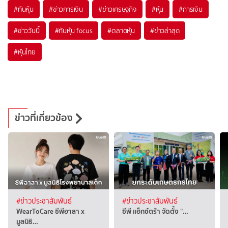
#
ทันหุ้น
#
ข่าวการเงิน
#
ข่าวเศรษฐกิจ
#
หุ้น
#
การเงิน
#
ข่าววันนี้
#
ทันหุ้น focus
#
ตลาดหุ้น
#
ข่าวล่าสุด
#
หุ้นไทย
ข่าวที่เกี่ยวข้อง
#ข่าวประชาสัมพันธ์
#ข่าวประชาสัมพันธ์
WearToCare ซีพีอาสา x
ซีพี แอ็กซ์ตร้า จัดตั้ง “…
มูลนิธิ…