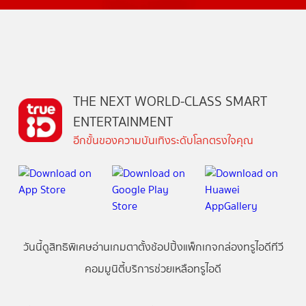
THE NEXT WORLD-CLASS SMART
ENTERTAINMENT
อีกขั้นของความบันเทิงระดับโลกตรงใจคุณ
วันนี้
ดู
สิทธิพิเศษ
อ่าน
เกม
ตาตั้ง
ช้อปปิ้ง
แพ็กเกจ
กล่องทรูไอดีทีวี
คอมมูนิตี้
บริการช่วยเหลือทรูไอดี