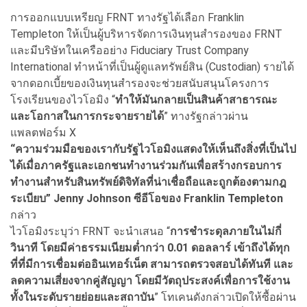
การออกแบบเหรียญ FRNT ทางรัฐได้เลือก Franklin
Templeton ให้เป็นผู้บริหารจัดการเงินทุนสำรองของ FRNT
และมีบริษัทในเครืออย่าง Fiduciary Trust Company
International ทำหน้าที่เป็นผู้ดูแลทรัพย์สิน (Custodian) รายได้
จากดอกเบี้ยของเงินทุนสำรองจะช่วยสนับสนุนโครงการ
โรงเรียนของไวโอมิง “
ทำให้มันกลายเป็นสินค้าสาธารณะ
และโอกาสในการกระจายรายได้
” ทางรัฐกล่าวผ่าน
แพลตฟอร์ม X
“ความร่วมมือของเรากับรัฐไวโอมิงแสดงให้เห็นถึงสิ่งที่เป็นไป
ได้เมื่อภาครัฐและเอกชนทำงานร่วมกันเพื่อสร้างกรอบการ
ทำงานสำหรับสินทรัพย์ดิจิทัลที่น่าเชื่อถือและถูกต้องตามกฎ
ระเบียบ” Jenny Johnson ซีอีโอของ Franklin Templeton
กล่าว
ไวโอมิงระบุว่า FRNT จะนำเสนอ “
การชำระดุลภายในไม่กี่
วินาที โดยมีค่าธรรมเนียมต่ำกว่า 0.01 ดอลลาร์ เข้าถึงได้ทุก
ที่ที่มีการเชื่อมต่ออินเทอร์เน็ต สามารถตรวจสอบได้ทันที และ
ลดความเสี่ยงจากคู่สัญญา โดยมีวัตถุประสงค์เพื่อการใช้งาน
ทั้งในระดับรายย่อยและสถาบัน
” โทเคนดังกล่าวเปิดให้ซื้อผ่าน