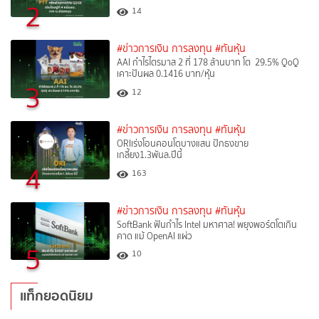
2
14
#ข่าวการเงิน การลงทุน
#ทันหุ้น
AAI กำไรไตรมาส 2 ที่ 178 ล้านบาท โต 29.5% QoQ
เคาะปันผล 0.1416 บาท/หุ้น
3
12
#ข่าวการเงิน การลงทุน
#ทันหุ้น
ORIเร่งโอนคอนโดบางแสน ปักธงขาย
เกลี้ยง1.3พันล.ปีนี้
4
163
#ข่าวการเงิน การลงทุน
#ทันหุ้น
SoftBank ฟันกำไร Intel มหาศาล! พยุงพอร์ตโตเกิน
คาด แม้ OpenAI แผ่ว
5
10
แท็กยอดนิยม