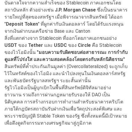
บันดาลใจจากความสำเร็จของ Stablecoin ภาคเอกชนโดย
สถาบันหลัก ตัวอย่างเช่น
J.P. Morgan Chase
ซึ่งเป็นธนาคาร
รายใหญ่ที่สุดของสหรัฐฯ เมื่อพิจารณาจากสินทรัพย์ ได้ออก
"
Deposit Token
" ที่ผูกค่ากับเงินดอลลาร์ โดยได้รับแรงหนุน
จากเงินฝากบนเครือข่าย Base และ Canton
สิ่งที่แตกต่างจาก Stablecoin ที่ออกโดยภาคเอกชนอย่าง
USDT
ของ
Tether
และ
USDC
ของ
Circle
คือ Stablecoin
ของไวโอมิงนั้น
"มอบความรับผิดชอบต่อสาธารณะ การกำกับ
ดูแลที่โปร่งใส และความสอดคล้องโดยตรงกับหลักนิติธรรม"
สินทรัพย์ที่ค้ำประกันเกินมูลค่า (Overcollateralized) จะถูกเก็บ
ไว้ในทรัสต์ของไวโอมิง และนำไปลงทุนในเงินดอลลาร์สหรัฐ
และพันธบัตรรัฐบาลสหรัฐฯ ระยะสั้นเท่านั้น
รัฐไวโอมิงเป็นผู้บุกเบิกในพื้นที่สินทรัพย์ดิจิทัลมาอย่าง
ยาวนาน รวมถึงการผ่านกฎหมายรับรองให้ DAO เป็น
นิติบุคคล การสร้างกรอบการทำงานสำหรับธนาคารคริปโต
ภายใต้กฎบัตรสถาบันรับฝากเงินเพื่อวัตถุประสงค์พิเศษ และ
พระราชบัญญัติ Stable Token ของรัฐ ซึ่งทั้งหมดนี้มีเป้าหมาย
เพื่อดึงดูดกิจกรรมทางเศรษฐกิจมาสู่ภูมิภาค