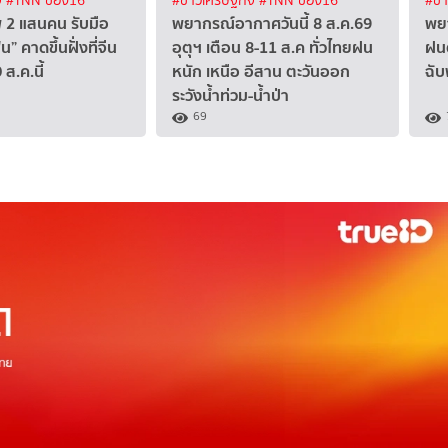
จ
#TNN ช่อง16
#ข่าวเศรษฐกิจ
#TNN ช่อง16
#ข่
พ 2 แสนคน รับมือ
พยากรณ์อากาศวันนี้ 8 ส.ค.69
พยา
” คาดขึ้นฝั่งที่จีน
อุตุฯ เตือน 8-11 ส.ค ทั่วไทยฝน
ฝนต
ส.ค.นี้
หนัก เหนือ อีสาน ตะวันออก
ฉับ
ระวังน้ำท่วม-น้ำป่า
69