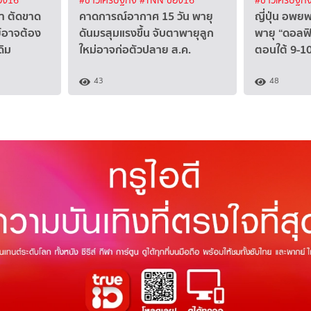
อง16
#ข่าวเศรษฐกิจ
#TNN ช่อง16
#ข่าวเศรษฐกิ
งา ตัดขาด
คาดการณ์อากาศ 15 วัน พายุ
ญี่ปุ่น อพย
ย์อาจต้อง
ดันมรสุมแรงขึ้น จับตาพายุลูก
พายุ “ดอลฟิน
ดิม
ใหม่อาจก่อตัวปลาย ส.ค.
ตอนใต้ 9-10 
43
48