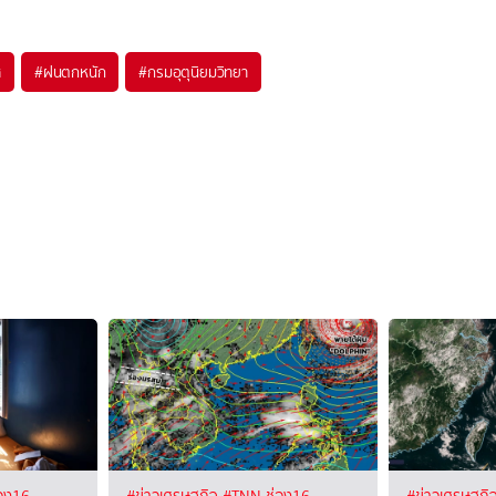
ศ
#
ฝนตกหนัก
#
กรมอุตุนิยมวิทยา