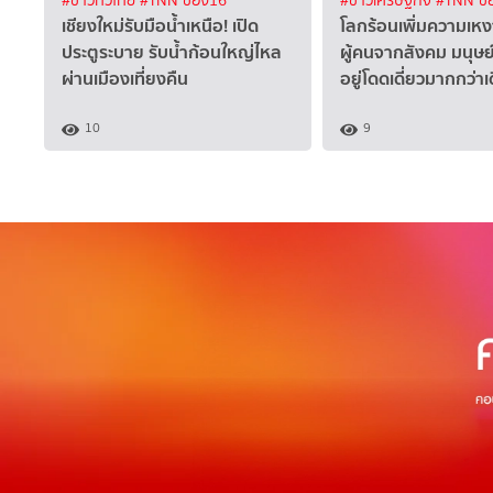
#ข่าวทั่วไทย
#TNN ช่อง16
#ข่าวเศรษฐกิจ
#TNN ช่
เชียงใหม่รับมือน้ำเหนือ! เปิด
โลกร้อนเพิ่มความเห
ประตูระบาย รับน้ำก้อนใหญ่ไหล
ผู้คนจากสังคม มนุษ
ผ่านเมืองเที่ยงคืน
อยู่โดดเดี่ยวมากกว่าเ
10
9