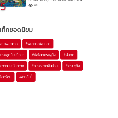
ขึ้น จับตาพายุลูกใหม่อาจก่อตัวปลาย ส.ค.
5
43
แท็กยอดนิยม
#
สภาพอากาศ
#
พยากรณ์อากาศ
#
กรมอุตุนิยมวิทยา
#
ย่อโลกเศรษฐกิจ
#
ฝนตก
#
คาดการณ์อากาศ
#
การตลาดเงินล้าน
#
เศรษฐกิจ
#
โลกร้อน
#
ข่าววันนี้