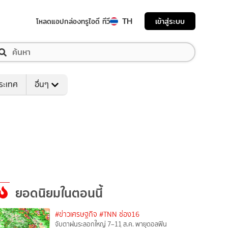
TH
เข้าสู่ระบบ
โหลดแอป
กล่องทรูไอดี ทีวี
ระเทศ
อื่นๆ
ยอดนิยมในตอนนี้
#ข่าวเศรษฐกิจ
#TNN ช่อง16
จับตาฝนระลอกใหญ่ 7–11 ส.ค. พายุดอลฟิน