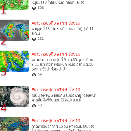
หนุนมรสุม ไทยฝนหนัก-คลื่นทะเลแรง
1
606
#ข่าวเศรษฐกิจ
#TNN ช่อง16
พายุลูกที่ 15 “จันหอม” จ่อถล่ม “ญี่ปุ่น” 11
ส.ค.นี้
2
262
#ข่าวเศรษฐกิจ
#TNN ช่อง16
พยากรณ์อากาศวันนี้ 8 ส.ค.69 อุตุฯ เตือน
8-11 ส.ค ทั่วไทยฝนหนัก เหนือ อีสาน ตะวัน
3
ออก ระวังน้ำท่วม-น้ำป่า
69
#ข่าวเศรษฐกิจ
#TNN ช่อง16
ญี่ปุ่น อพยพ 2 แสนคน รับมือพายุ “ดอลฟิน”
คาดขึ้นฝั่งที่จีนตอนใต้ 9-10 ส.ค.นี้
4
48
#ข่าวเศรษฐกิจ
#TNN ช่อง16
คาดการณ์อากาศ 15 วัน พายุดันมรสุมแรง