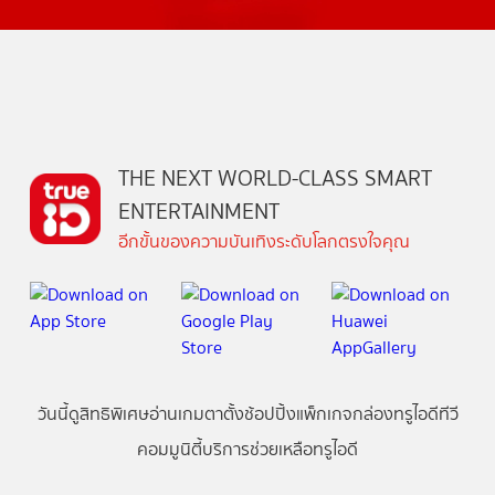
THE NEXT WORLD-CLASS SMART
ENTERTAINMENT
อีกขั้นของความบันเทิงระดับโลกตรงใจคุณ
วันนี้
ดู
สิทธิพิเศษ
อ่าน
เกม
ตาตั้ง
ช้อปปิ้ง
แพ็กเกจ
กล่องทรูไอดีทีวี
คอมมูนิตี้
บริการช่วยเหลือทรูไอดี