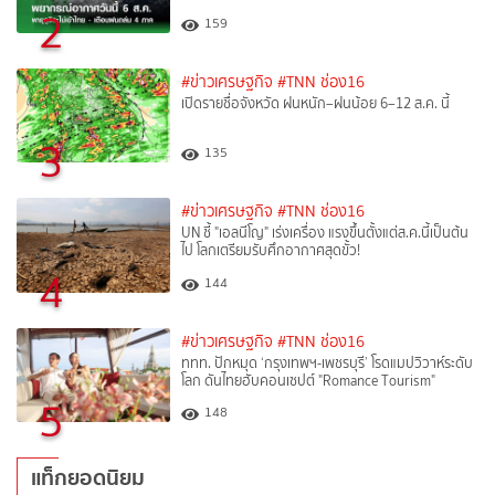
2
159
#ข่าวเศรษฐกิจ
#TNN ช่อง16
เปิดรายชื่อจังหวัด ฝนหนัก–ฝนน้อย 6–12 ส.ค. นี้
3
135
#ข่าวเศรษฐกิจ
#TNN ช่อง16
UN ชี้ "เอลนีโญ" เร่งเครื่อง แรงขึ้นตั้งแต่ส.ค.นี้เป็นต้น
ไป โลกเตรียมรับศึกอากาศสุดขั้ว!
4
144
#ข่าวเศรษฐกิจ
#TNN ช่อง16
ททท. ปักหมุด ‘กรุงเทพฯ-เพชรบุรี’ โรดแมปวิวาห์ระดับ
โลก ดันไทยฮับคอนเซปต์ "Romance Tourism"
5
148
แท็กยอดนิยม