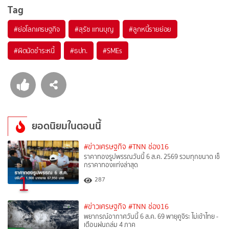
Tag
#
ย่อโลกเศรษฐกิจ
#
สุรัช แทนบุญ
#
ลูกหนี้รายย่อย
#
ผิดนัดชำระหนี้
#
ธปท.
#
SMEs
ยอดนิยมในตอนนี้
#ข่าวเศรษฐกิจ
#TNN ช่อง16
ราคาทองรูปพรรณวันนี้ 6 ส.ค. 2569 รวมทุกขนาด เช็
กราคาทองแท่งล่าสุด
1
287
#ข่าวเศรษฐกิจ
#TNN ช่อง16
พยากรณ์อากาศวันนี้ 6 ส.ค. 69 พายุคูจิระ ไม่เข้าไทย -
เตือนฝนถล่ม 4 ภาค