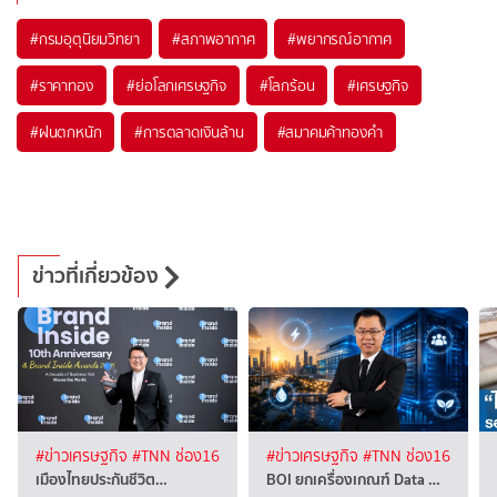
#
กรมอุตุนิยมวิทยา
#
สภาพอากาศ
#
พยากรณ์อากาศ
#
ราคาทอง
#
ย่อโลกเศรษฐกิจ
#
โลกร้อน
#
เศรษฐกิจ
#
ฝนตกหนัก
#
การตลาดเงินล้าน
#
สมาคมค้าทองคำ
ข่าวที่เกี่ยวข้อง
#ข่าวเศรษฐกิจ
#TNN ช่อง16
#ข่าวเศรษฐกิจ
#TNN ช่อง16
เมืองไทยประกันชีวิต…
BOI ยกเครื่องเกณฑ์ Data …