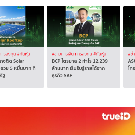
 การลงทุน
#ทันหุ้น
#ข่าวการเงิน การลงทุน
#ทันหุ้น
#ข่
กจติด Solar
BCP ไตรมาส 2 กำไร 12,239
ASW
่วย 5 หมื่นบาท ที่
ล้านบาท เริ่มรับรู้รายได้จาก
โคร
รัฐ
ธุรกิจ SAF