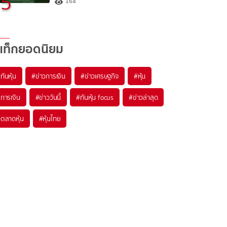
5
164
แท็กยอดนิยม
#
ทันหุ้น
#
ข่าวการเงิน
#
ข่าวเศรษฐกิจ
#
หุ้น
#
การเงิน
#
ข่าววันนี้
#
ทันหุ้น focus
#
ข่าวล่าสุด
#
ตลาดหุ้น
#
หุ้นไทย