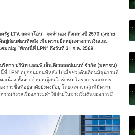
ัฐ LTV, ลดค่าโอน - จดจำนอง ถึงกลางปี 2570 มุ่งช่วย
อยู่ก่อนผ่อนทีหลัง เพิ่มความยืดหยุ่นทางการเงินและ
เปญ “พักหนี้ที่ LPN” ถึงวันที่ 31 ก.ค. 2569
บริหาร บริษัท แอล.พี.เอ็น.ดีเวลลอปเมนท์ จำกัด (มหาชน)
ที่ LPN” อยู่ก่อนผ่อนทีหลัง ไปเมื่อช่วงต้นเดือนมิถุนายนที่
างต่อเนื่อง ทั้งจากจำนวนผู้สนใจเข้าชมโครงการและการ
งการซื้อที่อยู่อาศัยยังคงมีอยู่ โดยเฉพาะกลุ่มที่มีความ
ความกังวลเรื่องภาระค่าใช้จ่ายในช่วงเริ่มต้นของการมี