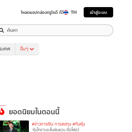
TH
เข้าสู่ระบบ
โหลดแอป
กล่องทรูไอดี ทีวี
ระเทศ
อื่นๆ
ยอดนิยมในตอนนี้
#ข่าวการเงิน การลงทุน
#ทันหุ้น
‘หุ้นไทย’ระยะสั้นผันผวน เชื่อโฟลว์