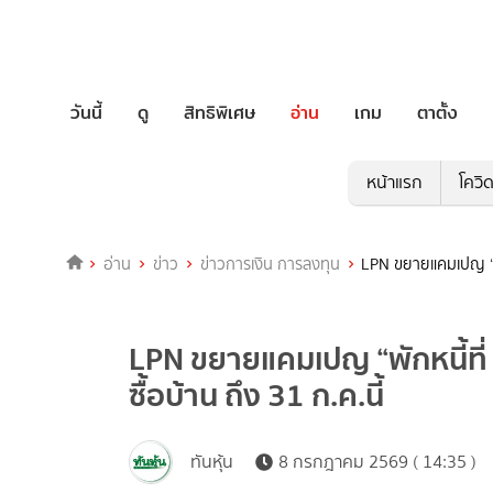
วันนี้
ดู
สิทธิพิเศษ
อ่าน
เกม
ตาตั้ง
หน้าแรก
โควิ
อ่าน
ข่าว
ข่าวการเงิน การลงทุน
LPN ขยายแคมเปญ “พัก
LPN ขยายแคมเปญ “พักหนี้ที่
ซื้อบ้าน ถึง 31 ก.ค.นี้
ทันหุ้น
8 กรกฎาคม 2569 ( 14:35 )