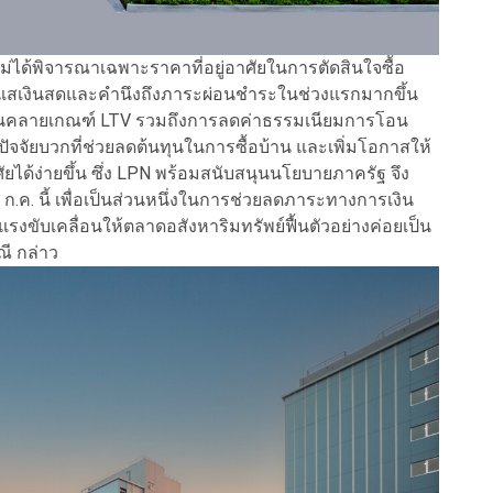
ไม่ได้พิจารณาเฉพาะราคาที่อยู่อาศัยในการตัดสินใจซื้อ
ะแสเงินสดและคำนึงถึงภาระผ่อนชำระในช่วงแรกมากขึ้น
่อนคลายเกณฑ์ LTV รวมถึงการลดค่าธรรมเนียมการโอน
ปัจจัยบวกที่ช่วยลดต้นทุนในการซื้อบ้าน และเพิ่มโอกาสให้
าศัยได้ง่ายขึ้น ซึ่ง LPN พร้อมสนับสนุนนโยบายภาครัฐ จึง
1 ก.ค. นี้ เพื่อเป็นส่วนหนึ่งในการช่วยลดภาระทางการเงิน
รงขับเคลื่อนให้ตลาดอสังหาริมทรัพย์ฟื้นตัวอย่างค่อยเป็น
ี กล่าว