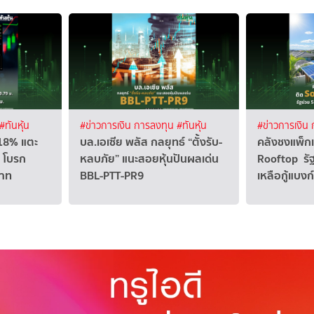
#ทันหุ้น
#ข่าวการเงิน การลงทุน
#ทันหุ้น
#ข่าวการเงิน
18% แตะ
บล.เอเซีย พลัส กลยุทธ์ “ตั้งรับ-
คลังชงแพ็กเ
 โบรก
หลบภัย” แนะสอยหุ้นปันผลเด่น
Rooftop รัฐช
บาท
BBL-PTT-PR9
เหลือกู้แบงก์