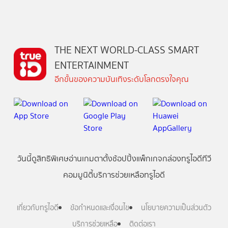
THE NEXT WORLD-CLASS SMART
ENTERTAINMENT
อีกขั้นของความบันเทิงระดับโลกตรงใจคุณ
วันนี้
ดู
สิทธิพิเศษ
อ่าน
เกม
ตาตั้ง
ช้อปปิ้ง
แพ็กเกจ
กล่องทรูไอดีทีวี
คอมมูนิตี้
บริการช่วยเหลือทรูไอดี
เกี่ยวกับทรูไอดี
ข้อกำหนดและเงื่อนไข
นโยบายความเป็นส่วนตัว
บริการช่วยเหลือ
ติดต่อเรา