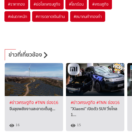
#
ราคาทอง
#
ย่อโลกเศรษฐกิจ
#
โลกร้อน
#
เศรษฐกิจ
#
ฝนตกหนัก
#
การตลาดเงินล้าน
#
สมาคมค้าทองคำ
ข่าวที่เกี่ยวข้อง
#ข่าวเศรษฐกิจ
#TNN ช่อง16
#ข่าวเศรษฐกิจ
#TNN ช่อง16
จีนลุยพลังงานสะอาดเต็มสู…
"Xiaomi" เปิดตัว SUV วิ่งไกล
1…
16
15