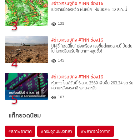
#ข่าวเศรษฐกิจ
#TNN ช่อง16
เปิดรายชื่อจังหวัด ฝนหนัก–ฝนน้อย 6–12 ส.ค. นี้
3
135
#ข่าวเศรษฐกิจ
#TNN ช่อง16
UN ชี้ "เอลนีโญ" เร่งเครื่อง แรงขึ้นตั้งแต่ส.ค.นี้เป็นต้น
ไป โลกเตรียมรับศึกอากาศสุดขั้ว!
4
145
#ข่าวเศรษฐกิจ
#TNN ช่อง16
หุ้นดาวโจนส์วันนี้ 6 ส.ค. 2569 เพิ่มขึ้น 263.24 จุด รับ
ความหวังเจรจาอิหร่าน-สหรัฐ
5
107
แท็กยอดนิยม
#
สภาพอากาศ
#
กรมอุตุนิยมวิทยา
#
พยากรณ์อากาศ