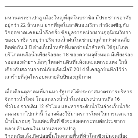
มหานครเซาเปาลู เมืองใหญ่ที่สุดในบราซิล มีประชากรอาศัย
อยู่กว่า 22 ล้านคน มากที่สุดในลาตินอเมริกา กำลังเผชิญกับ
วิกฤตขาดแคลนน้ำอีกครั้ง ข้อมูลจากหน่วยงานอุตุนิยมวิทยา
ของบราซิล ระบุว่า ปริมาณน้ำฝนในเซาเปาลูต่ำกว่าค่าเฉลี่ย
ติดต่อกัน 3 ปี อ่างเก็บน้ำหลักที่แจกจ่ายน้ำสำหรับใช้อุปโภค
บริโภคเหลือน้ำเพียงร้อยละ 18 ของความจุทั้งหมด มีเพียงร่อง
รอยลองลำธารเล็กๆ ไหลผ่านดินที่แห้งและแตกระแหง ใกล้
เคียงกับสถานการณ์ภัยแล้งเมื่อปี 2014 ที่เคยถูกบันทึกไว้ว่า
เลวร้ายที่สุดในรอบหลายสิบปีของภูมิภาค
เมื่อเดือนตุลาคมที่ผ่านมา รัฐบาลได้ประกาศมาตรการบริหาร
จัดการน้ำใหม่ โดยลดแรงน้ำน้ำในท่อประปานานถึง 16
ชั่วโมง จากเดิม 12 ชั่วโมง และหากระดับน้ำในอ่างเก็บน้ำยัง
ลดลงมากไปกว่านี้ ก็อาจต้องใช้มาตรการใหม่ในการแจกจ่าย
น้ำเป็นรอบๆ ในแต่ละพื้นที่ ซึ่งจะส่งผลกระทบต่อประชากร
หลายล้านคนในมหานครเซาเปาลู
วิกฤตภัยแล้งเกิดบ่อยขึ้นในหลายพื้นที่ทั่วโลกซึ่งเป็นจุดเสี่ยง