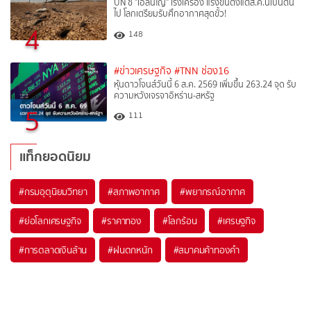
UN ชี้ "เอลนีโญ" เร่งเครื่อง แรงขึ้นตั้งแต่ส.ค.นี้เป็นต้น
ไป โลกเตรียมรับศึกอากาศสุดขั้ว!
4
148
#ข่าวเศรษฐกิจ
#TNN ช่อง16
หุ้นดาวโจนส์วันนี้ 6 ส.ค. 2569 เพิ่มขึ้น 263.24 จุด รับ
ความหวังเจรจาอิหร่าน-สหรัฐ
5
111
แท็กยอดนิยม
#
กรมอุตุนิยมวิทยา
#
สภาพอากาศ
#
พยากรณ์อากาศ
#
ย่อโลกเศรษฐกิจ
#
ราคาทอง
#
โลกร้อน
#
เศรษฐกิจ
#
การตลาดเงินล้าน
#
ฝนตกหนัก
#
สมาคมค้าทองคำ