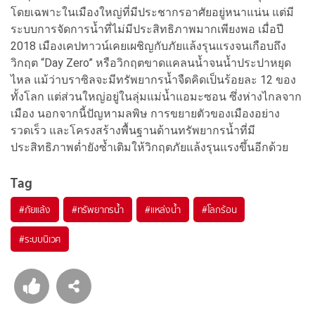
โดยเฉพาะในเมืองใหญ่ที่มีประชากรอาศัยอยู่หนาแน่น แต่มี
ระบบการจัดการน้ำที่ไม่มีประสิทธิภาพมากเพียงพอ เมื่อปี
2018 เมืองเคปทาวน์เคยเผชิญกับภัยแล้งรุนแรงจนเกือบถึง
วิกฤต “Day Zero” หรือวิกฤตขาดแคลนน้ำจนน้ำประปาหยุด
ไหล แม้ว่าบราซิลจะมีทรัพยากรน้ำจืดคิดเป็นร้อยละ 12 ของ
ทั้งโลก แต่ส่วนใหญ่อยู่ในลุ่มแม่น้ำแอมะซอน ซึ่งห่างไกลจาก
เมือง นอกจากนี้ปัญหามลพิษ การขยายตัวของเมืองอย่าง
รวดเร็ว และโครงสร้างพื้นฐานด้านทรัพยากรน้ำที่มี
ประสิทธิภาพต่ำยังซ้ำเติมให้วิกฤตภัยแล้งรุนแรงขึ้นอีกด้วย
Tag
#
ภัยแล้ง
#
ทรัพยากรน้ำ
#
แหล่งน้ำ
#
โลกร้อน
#
ระบบนิเวศ