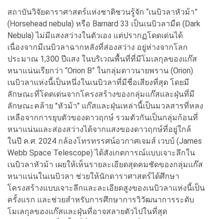
สถาบันวิจัยดาราศาสตร์แห่งชาติชวนรู้จัก “เนบิวลาหัวม้า”
(Horsehead nebula) หรือ Barnard 33 เป็นเนบิวลามืด (Dark
Nebula) ไม่มีแสงสว่างในตัวเอง แต่ปรากฏโดดเด่นได้
เนื่องจากมีเนบิวลาฉากหลังที่ส่องสว่าง อยู่ห่างจากโลก
ประมาณ 1,300 ปีแสง ในบริเวณพื้นที่ที่มีโมเลกุลของแก๊ส
หนาแน่นเรียกว่า “Orion B” ในกลุ่มดาวนายพราน (Orion)
เนบิวลาแห่งนี้เป็นหนึ่งในเนบิวลาที่มีชื่อเสียงที่สุด โดยมี
ลักษณะที่โดดเด่นจากโครงสร้างของกลุ่มแก๊สและฝุ่นที่มี
ลักษณะคล้าย "หัวม้า" แก๊สและฝุ่นเหล่านี้เป็นมวลสารที่หลง
เหลือจากการยุบตัวของดาวฤกษ์ รวมตัวกันเป็นกลุ่มก้อนที่
หนาแน่นและส่องสว่างได้จากแสงของดาวฤกษ์ที่อยู่ใกล้
ในปี ค.ศ. 2024 กล้องโทรทรรศน์อวกาศเจมส์ เวบบ์ (James
Webb Space Telescope) ได้สังเกตการณ์แบบเจาะลึกใน
เนบิวลาหัวม้า เผยให้เห็นรายละเอียดสุดคมชัดของกลุ่มแก๊ส
หนาแน่นในเนบิวลา ช่วยให้นักดาราศาสตร์ได้ศึกษา
โครงสร้างแบบเจาะลึกและละเอียดสูงของเนบิวลาแห่งนี้เป็น
ครั้งแรก และช่วยสำหรับการศึกษาการวิวัฒนาการระดับ
โมเลกุลของแก๊สและฝุ่นที่อาจสลายตัวไปในที่สุด