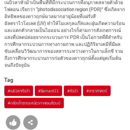
เนบิวลาหัวม้าเป็นพื้นที่ที่มีกระบวนการที่อนุภาคสลายตัวด้วย
โฟตอน เรียกว่า “photodissociation region (PDR)” ซึ่งเกิดจาก
อิทธิพลของดาวฤกษ์มวลมากอายุน้อยที่แผ่รังสี
อัลตราไวโอเลต (UV) ทำให้โมเลกุลแก๊สและฝุ่นเกิดความร้อน
และแตกตัวกลายเป็นไอออน อย่างไรก็ตามการสังเกตการณ์
แสงที่ปลดปล่อยจากกระบวนการ PDR เป็นโอกาสที่ดีสำหรับ
การศึกษากระบวนการทางกายภาพ และปฏิกิริยาเคมีที่มีผล
ขับเคลื่อนวิวัฒนาการของสสารระหว่างดาวในกาแล็กซี รวม
ถึงการศึกษากระบวนการก่อตัวของดาวฤกษ์ตั้งแต่ยุคเริ่มต้น
จนถึงปัจจุบัน
Tag
#
เนบิวลาหัวม้า
#
Barnard33
#
หัวม้า
#
ดาราศาสตร์
#
กล้องโทรทรรศน์อวกาศเจมส์เวบบ์