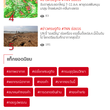
จับตาฝนระลอกใหญ่ 7–11 ส.ค. พายุดอลฟินหนุน
มรสุม ไทยฝนหนัก-คลื่นทะเลแรง
4
83
#ข่าวเศรษฐกิจ
#TNN ช่อง16
UN ชี้ "เอลนีโญ" เร่งเครื่อง แรงขึ้นตั้งแต่ส.ค.นี้เป็นต้น
ไป โลกเตรียมรับศึกอากาศสุดขั้ว!
5
181
แท็กยอดนิยม
#
สภาพอากาศ
#
ย่อโลกเศรษฐกิจ
#
กรมอุตุนิยมวิทยา
#
พยากรณ์อากาศ
#
ทองคำ
#
ราคาทองวันนี้
#
สมาคมค้าทองคำ
#
การตลาดเงินล้าน
#
ทองคำแท่ง
#
ทองรูปพรรณ