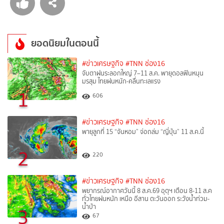
ยอดนิยมในตอนนี้
#ข่าวเศรษฐกิจ
#TNN ช่อง16
จับตาฝนระลอกใหญ่ 7–11 ส.ค. พายุดอลฟินหนุน
มรสุม ไทยฝนหนัก-คลื่นทะเลแรง
1
606
#ข่าวเศรษฐกิจ
#TNN ช่อง16
พายุลูกที่ 15 “จันหอม” จ่อถล่ม “ญี่ปุ่น” 11 ส.ค.นี้
2
220
#ข่าวเศรษฐกิจ
#TNN ช่อง16
พยากรณ์อากาศวันนี้ 8 ส.ค.69 อุตุฯ เตือน 8-11 ส.ค
ทั่วไทยฝนหนัก เหนือ อีสาน ตะวันออก ระวังน้ำท่วม-
น้ำป่า
3
67