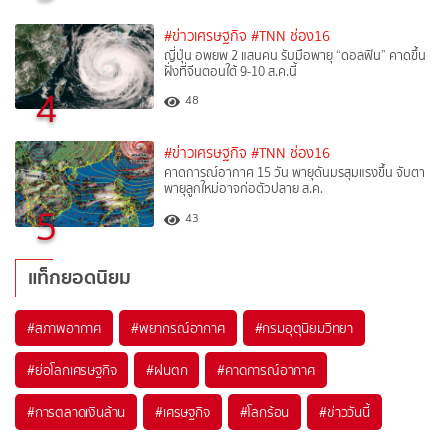
#ข่าวเศรษฐกิจ
#TNN ช่อง16
ญี่ปุ่น อพยพ 2 แสนคน รับมือพายุ “ดอลฟิน” คาดขึ้น
ฝั่งที่จีนตอนใต้ 9-10 ส.ค.นี้
4
48
#ข่าวเศรษฐกิจ
#TNN ช่อง16
คาดการณ์อากาศ 15 วัน พายุดันมรสุมแรงขึ้น จับตา
พายุลูกใหม่อาจก่อตัวปลาย ส.ค.
5
43
แท็กยอดนิยม
#
สภาพอากาศ
#
พยากรณ์อากาศ
#
กรมอุตุนิยมวิทยา
#
ย่อโลกเศรษฐกิจ
#
ฝนตก
#
คาดการณ์อากาศ
#
การตลาดเงินล้าน
#
เศรษฐกิจ
#
โลกร้อน
#
ข่าววันนี้