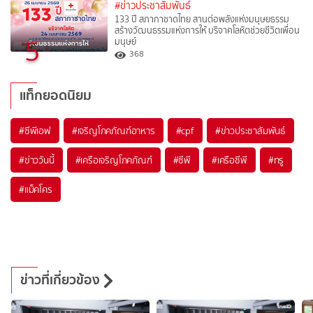
#ข่าวประชาสัมพันธ์
133 ปี สภากาชาดไทย สานต่อพลังแห่งมนุษยธรรม
สร้างวัฒนธรรมแห่งการให้ บริจาคโลหิตช่วยชีวิตเพื่อน
5
มนุษย์
368
แท็กยอดนิยม
#
ซีพีเอฟ
#
เจริญโภคภัณฑ์อาหาร
#
cpf
#
ข่าวประชาสัมพันธ์
#
ข่าววันนี้
#
เครือเจริญโภคภัณฑ์
#
ซีพี
#
เครือซีพี
#
ทรู
#
แม็คโคร
ข่าวที่เกี่ยวข้อง