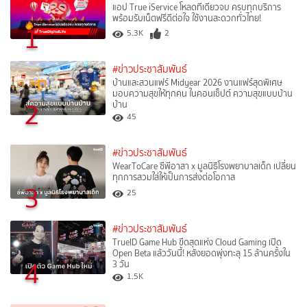
แอป True iService โหลดทีเดียวจบ ครบทุกบริการ
พร้อมรับเน็ตฟรีดีต่อใจ ใช้งานสะดวกทั่วไทย!
1
5.3K
2
#ข่าวประชาสัมพันธ์
บ้านและสวนแฟร์ Midyear 2026 งานแฟร์สุดพิเศษ
มอบความสุขให้ทุกคน ในคอนเซ็ปต์ ความสุขแบบบ้าน
2
บ้าน
45
#ข่าวประชาสัมพันธ์
WearToCare ซีพีอาสา x มูลนิธิโรงพยาบาลเด็ก เปลี่ยน
ทุกการสวมใส่ให้เป็นการส่งต่อโอกาส
3
25
#ข่าวประชาสัมพันธ์
TrueID Game Hub ขีดสุดแห่ง Cloud Gaming เปิด
Open Beta แล้ววันนี้! หลังยอดพุ่งทะลุ 15 ล้านครั้งใน
4
3 วัน
1.5K