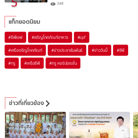
5
348
แท็กยอดนิยม
#
ซีพีเอฟ
#
เจริญโภคภัณฑ์อาหาร
#
cpf
#
เครือเจริญโภคภัณฑ์
#
ข่าวประชาสัมพันธ์
#
ข่าววันนี้
#
ซีพี
#
ทรู
#
เครือซีพี
#
ทรู คอร์ปอเรชั่น
ข่าวที่เกี่ยวข้อง