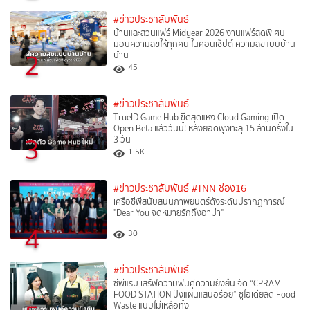
#ข่าวประชาสัมพันธ์
บ้านและสวนแฟร์ Midyear 2026 งานแฟร์สุดพิเศษ
มอบความสุขให้ทุกคน ในคอนเซ็ปต์ ความสุขแบบบ้าน
2
บ้าน
45
#ข่าวประชาสัมพันธ์
TrueID Game Hub ขีดสุดแห่ง Cloud Gaming เปิด
Open Beta แล้ววันนี้! หลังยอดพุ่งทะลุ 15 ล้านครั้งใน
3
3 วัน
1.5K
#ข่าวประชาสัมพันธ์
#TNN ช่อง16
เครือซีพีสนับสนุนภาพยนตร์ดังระดับปรากฏการณ์
"Dear You จดหมายรักถึงอาม่า"
4
30
#ข่าวประชาสัมพันธ์
ซีพีแรม เสิร์ฟความฟินคู่ความยั่งยืน จัด “CPRAM
FOOD STATION ปังแผ่นแสนอร่อย” ชูไอเดียลด Food
Waste แบบไม่เหลือทิ้ง