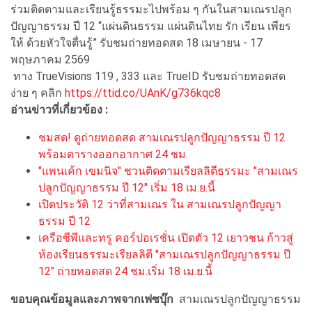
ร่วมติดตามและเรียนรู้ธรรมะไปพร้อม ๆ กันในสามเณรปลูก
ปัญญาธรรม ปี 12 “แผ่นดินธรรม แผ่นดินไทย รัก เรียน เพียร
ให้ ด้วยหัวใจตื่นรู้” รับชมถ่ายทอดสด 18 เมษายน - 17
พฤษภาคม 2569
ทาง TrueVisions 119 , 333 และ TrueID รับชมถ่ายทอดสด
ง่าย ๆ คลิก
https://ttid.co/UAnK/g736kqc8
อ่านข่าวที่เกี่ยวข้อง :
ชมสด! ดูถ่ายทอดสด สามเณรปลูกปัญญาธรรม ปี 12
พร้อมตารางออกอากาศ 24 ชม.
"แพนเค้ก เขมนิจ" ชวนติดตามเรียลลิตีธรรมะ "สามเณร
ปลูกปัญญาธรรม ปี 12" เริ่ม 18 เม.ย.นี้
เปิดประวัติ 12 ว่าที่สามเณร ใน สามเณรปลูกปัญญา
ธรรม ปี 12
เครือซีพีและทรู คอร์ปอเรชั่น เปิดตัว 12 เยาวชน ก้าวสู่
ห้องเรียนธรรมะเรียลลิตี "สามเณรปลูกปัญญาธรรม ปี
12" ถ่ายทอดสด 24 ชม.เริ่ม 18 เม.ย.นี้
ขอบคุณข้อมูลและภาพจากเฟซบุ๊ก
สามเณรปลูกปัญญาธรรม