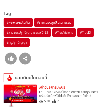
Tag
#
พระพรหมบัณฑิต
#
สามเณรปลูกปัญญาธรรม
#
สามเณรปลูกปัญญาธรรม ปี 12
#
TrueVisions
#
TrueID
#
ทรูปลูกปํญญา
ยอดนิยมในตอนนี้
#ข่าวประชาสัมพันธ์
แอป True iService โหลดทีเดียวจบ ครบทุกบริการ
พร้อมรับเน็ตฟรีดีต่อใจ ใช้งานสะดวกทั่วไทย!
1
5.3K
2