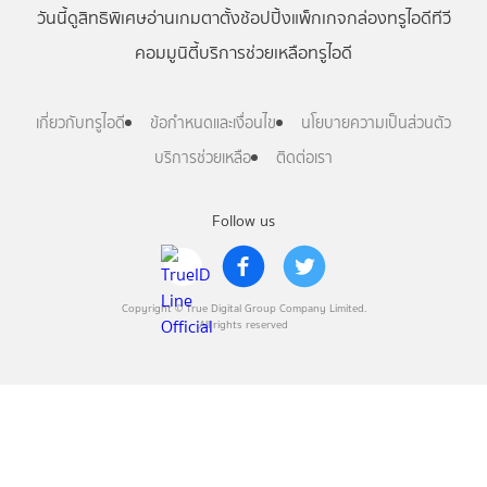
วันนี้
ดู
สิทธิพิเศษ
อ่าน
เกม
ตาตั้ง
ช้อปปิ้ง
แพ็กเกจ
กล่องทรูไอดีทีวี
คอมมูนิตี้
บริการช่วยเหลือทรูไอดี
เกี่ยวกับทรูไอดี
ข้อกำหนดและเงื่อนไข
นโยบายความเป็นส่วนตัว
บริการช่วยเหลือ
ติดต่อเรา
Follow us
Copyright © True Digital Group Company Limited.
All rights reserved