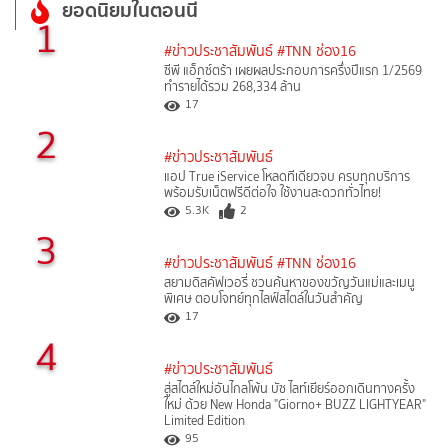
ยอดนิยมในตอนนี้
1
#ข่าวประชาสัมพันธ์
#TNN ช่อง16
ซีพี แอ็กซ์ตร้า เผยผลประกอบการครึ่งปีแรก 1/2569
ทำรายได้รวม 268,334 ล้าน
17
2
#ข่าวประชาสัมพันธ์
แอป True iService โหลดทีเดียวจบ ครบทุกบริการ
พร้อมรับเน็ตฟรีดีต่อใจ ใช้งานสะดวกทั่วไทย!
5.3K
2
3
#ข่าวประชาสัมพันธ์
#TNN ช่อง16
สยามดิสคัฟเวอรี่ ชวนค้นหาของขวัญวันแม่และเมนู
พิเศษ ตอบโจทย์ทุกไลฟ์สไตล์ในวันสำคัญ
17
4
#ข่าวประชาสัมพันธ์
สู่สไตล์ใหม่อันไกลโพ้น บัซ ไลท์เยียร์ออกเดินทางครั้ง
ใหม่ ด้วย New Honda "Giorno+ BUZZ LIGHTYEAR"
Limited Edition
95