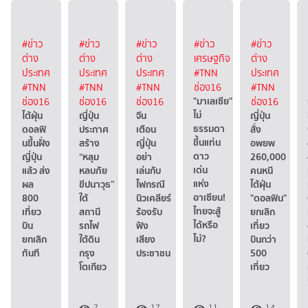
#ข่าว
#ข่าว
#ข่าว
#ข่าว
#ข่าว
ต่าง
ต่าง
ต่าง
เศรษฐกิจ
ต่าง
ประเทศ
ประเทศ
ประเทศ
#TNN
ประเทศ
#TNN
#TNN
#TNN
ช่อง16
#TNN
"มาเลเซีย"
ช่อง16
ช่อง16
ช่อง16
ช่อง16
ไม่
ไต้ฝุ่น
ญี่ปุ่น
จีน
ญี่ปุ่น
ธรรมดา
ดอลฟิ
ประกาศ
เตือน
สั่ง
ขึ้นแท่น
นขึ้นฝั่ง
สร้าง
ญี่ปุ่น
อพยพ
ดาว
ญี่ปุ่น
“หลุม
อย่า
260,000
เด่น
แล้ว ส่ง
หลบภัย
เล่นกับ
คนหนี
แห่ง
ผล
ขีปนาวุธ”
ไฟกรณี
ไต้ฝุ่น
อาเซียน!
800
ใต้
นิวเคลียร์
"ดอลฟิน"
ไทยจะสู้
เที่ยว
สถานี
ร้องรับ
ยกเลิก
ได้หรือ
บิน
รถไฟ
ฟัง
เที่ยว
ไม่?
ยกเลิก
ใต้ดิน
เสียง
บินกว่า
ทันที
กรุง
ประชาชน
500
โตเกียว
เที่ยว
7
17
11
14