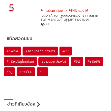
5
#ข่าวประชาสัมพันธ์
#TNN ช่อง16
เปิดเวที AI ขับเคลื่อนนวัตกรรมวิทยาศาสตร์และ
สุขภาพ ยกระดับไทยสู่ศูนย์กลางอาเซียน
18
แท็กยอดนิยม
#
ซีพีเอฟ
#
เจริญโภคภัณฑ์อาหาร
#
cpf
#
เครือเจริญโภคภัณฑ์
#
ข่าวประชาสัมพันธ์
#
ซีพี
#
เครือซีพี
#
ทรู
#
ข่าววันนี้
#
CP
ข่าวที่เกี่ยวข้อง