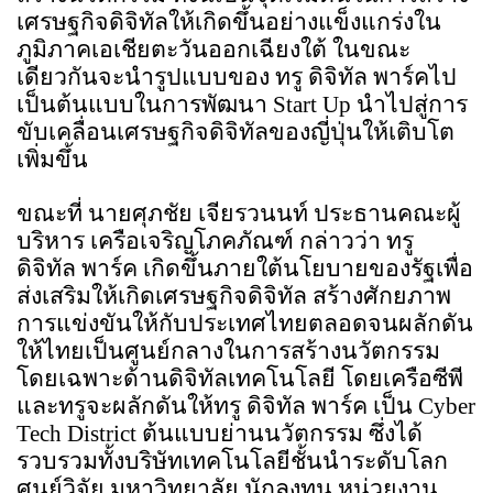
เศรษฐกิจดิจิทัลให้เกิดขึ้นอย่างแข็งแกร่งใน
ภูมิภาคเอเชียตะวันออกเฉียงใต้ ในขณะ
เดียวกันจะนำรูปแบบของ ทรู ดิจิทัล พาร์คไป
เป็นต้นแบบในการพัฒนา 
Start Up 
นำไปสู่การ
ขับเคลื่อนเศรษฐกิจดิจิทัลของญี่ปุ่นให้เติบโต
เพิ่มขึ้น
ขณะที่ นายศุภชัย เจียรวนนท์ ประธานคณะผู้
บริหาร เครือเจริญโภคภัณฑ์ กล่าวว่า ทรู 
ดิจิทัล พาร์ค เกิดขึ้นภายใต้นโยบายของรัฐเพื่อ
ส่งเสริมให้เกิดเศรษฐกิจดิจิทัล สร้างศักยภาพ
การแข่งขันให้กับประเทศไทยตลอดจนผลักดัน
ให้ไทยเป็นศูนย์กลางในการสร้างนวัตกรรม
โดยเฉพาะด้านดิจิทัลเทคโนโลยี โดยเครือซีพี
และทรูจะผลักดันให้ทรู ดิจิทัล พาร์ค เป็น 
Cyber 
Tech District 
ต้นแบบย่านนวัตกรรม ซึ่งได้
รวบรวมทั้งบริษัทเทคโนโลยีชั้นนำระดับโลก 
ศูนย์วิจัย มหาวิทยาลัย นักลงทุน หน่วยงาน