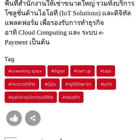
พื้นที่สำนักงานให้เช่าขนาดใหญ่ รวมทั้งบริการ
โซลูชั่นด้านไอโอที (
IoT Solutions) 
และดิจิทัล
แพลตฟอร์ม เพื่อรองรับการทำธุรกิจ 
อาทิ 
Cloud Computing 
และ ระบบ 
e-
Payment 
เป็นต้น
Tag
#
co-working space
#
digital
#
start up
#
tdpk
#
กระทรวงดิจิทัล
#
ญี่ปุ่น
#
ทรูดิจิทัลพาร์ค
#
ธุรกิจ
#
ศูนย์กลางนวัตกรรมดิจิทัล
#
เศรษฐกิจ