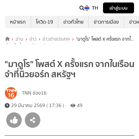
TH
เข้าสู่ระบบ
หน้าแรก
โควิด-19
ข่าวทั่วไทย
ข่าวการเมือง
ข่าว
อ่าน
ข่าว
ข่าวต่างประเทศ
"มาดูโร" โพสต์ X ครั้งแรก จากใน
เรือนจำที่นิวยอร์ก สหรัฐฯ
"มาดูโร" โพสต์ X ครั้งแรก จากในเรือน
จำที่นิวยอร์ก สหรัฐฯ
TNN ช่อง16
29 มีนาคม 2569 ( 17:36 )
49