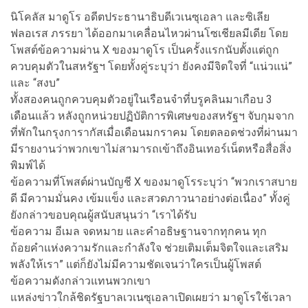
นิโคลัส มาดูโร อดีตประธานาธิบดีเวเนซุเอลา และซิเลีย
ฟลอเรส ภรรยา ได้ออกมาเคลื่อนไหวผ่านโซเชียลมีเดีย โดย
โพสต์ข้อความผ่าน X ของมาดูโร เป็นครั้งแรกนับตั้งแต่ถูก
ควบคุมตัวในสหรัฐฯ โดยทั้งคู่ระบุว่า ยังคงมีจิตใจที่ “แน่วแน่”
และ “สงบ”
ทั้งสองคนถูกควบคุมตัวอยู่ในเรือนจำที่บรูคลินมาเกือบ 3
เดือนแล้ว หลังถูกหน่วยปฏิบัติการพิเศษของสหรัฐฯ จับกุมจาก
ที่พักในกรุงการากัสเมื่อเดือนมกราคม โดยตลอดช่วงที่ผ่านมา
มีรายงานว่าพวกเขาไม่สามารถเข้าถึงอินเทอร์เน็ตหรือสื่อสิ่ง
พิมพ์ได้
ข้อความที่โพสต์ผ่านบัญชี X ของมาดูโรระบุว่า “พวกเราสบาย
ดี มีความมั่นคง เข้มแข็ง และสวดภาวนาอย่างต่อเนื่อง” ทั้งคู่
ยังกล่าวขอบคุณผู้สนับสนุนว่า “เราได้รับ
ข้อความ อีเมล จดหมาย และคำอธิษฐานจากทุกคน ทุก
ถ้อยคำแห่งความรักและกำลังใจ ช่วยเติมเต็มจิตใจและเสริม
พลังให้เรา” แต่ก็ยังไม่มีความชัดเจนว่าใครเป็นผู้โพสต์
ข้อความดังกล่าวแทนพวกเขา
แหล่งข่าวใกล้ชิดรัฐบาลเวเนซุเอลาเปิดเผยว่า มาดูโรใช้เวลา