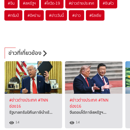
#
จีน
#
สหรัฐฯ
#
โควิด-19
#
ข่าวต่างประเทศ
#
ซินหัว
#
ทรัมป์
#
อิหร่าน
#
ข่าววันนี้
#
ข่าว
#
รัสเซีย
ข่าวที่เกี่ยวข้อง
#ข่าวต่างประเทศ
#TNN
#ข่าวต่างประเทศ
#TNN
ช่อง16
ช่อง16
รัฐบาลทรัมป์คืนภาษีนำเข้…
จีนตอบโต้ภาษีสหรัฐฯ…
14
14