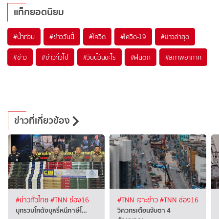
แท็กยอดนิยม
#
น้ำท่วม
#
ข่าววันนี้
#
โควิด
#
โควิด-19
#
ข่าวล่าสุด
#
ข่าว
#
ข่าวทั่วไป
#
วันนี้วันอะไร
#
ฝนตก
#
สภาพอากาศ
ข่าวที่เกี่ยวข้อง
#ข่าวทั่วไทย
#TNN ช่อง16
#TNN เจาะข่าว
#TNN ช่อง16
บุกรวบโกดังบุหรี่หนีภาษีโ…
วิศวกรเตือนจับตา 4