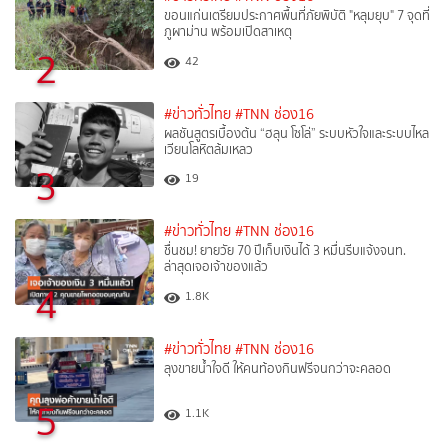
ขอนแก่นเตรียมประกาศพื้นที่ภัยพิบัติ "หลุมยุบ" 7 จุดที่
ภูผาม่าน พร้อมเปิดสาเหตุ
2
42
#ข่าวทั่วไทย
#TNN ช่อง16
ผลชันสูตรเบื้องต้น “ฮลุน โซโล่” ระบบหัวใจและระบบไหล
เวียนโลหิตล้มเหลว
3
19
#ข่าวทั่วไทย
#TNN ช่อง16
ชื่นชม! ยายวัย 70 ปีเก็บเงินได้ 3 หมื่นรีบแจ้งจนท.
ล่าสุดเจอเจ้าของแล้ว
4
1.8K
#ข่าวทั่วไทย
#TNN ช่อง16
ลุงขายน้ำใจดี ให้คนท้องกินฟรีจนกว่าจะคลอด
5
1.1K