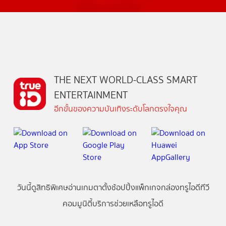
THE NEXT WORLD-CLASS SMART
ENTERTAINMENT
อีกขั้นของความบันเทิงระดับโลกตรงใจคุณ
วันนี้
ดู
สิทธิพิเศษ
อ่าน
เกม
ตาตั้ง
ช้อปปิ้ง
แพ็กเกจ
กล่องทรูไอดีทีวี
คอมมูนิตี้
บริการช่วยเหลือทรูไอดี