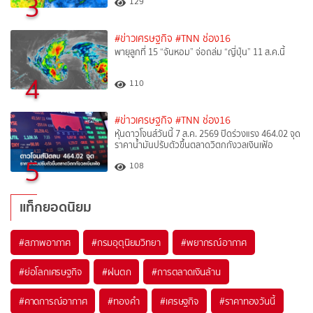
3
129
#ข่าวเศรษฐกิจ
#TNN ช่อง16
พายุลูกที่ 15 “จันหอม” จ่อถล่ม “ญี่ปุ่น” 11 ส.ค.นี้
4
110
#ข่าวเศรษฐกิจ
#TNN ช่อง16
หุ้นดาวโจนส์วันนี้ 7 ส.ค. 2569 ปิดร่วงแรง 464.02 จุด
ราคาน้ำมันปรับตัวขึ้นตลาดวิตกกังวลเงินเฟ้อ
5
108
แท็กยอดนิยม
#
สภาพอากาศ
#
กรมอุตุนิยมวิทยา
#
พยากรณ์อากาศ
#
ย่อโลกเศรษฐกิจ
#
ฝนตก
#
การตลาดเงินล้าน
#
คาดการณ์อากาศ
#
ทองคำ
#
เศรษฐกิจ
#
ราคาทองวันนี้