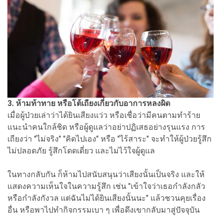
3. ห้ามท้าทาย หรือโต้เถียงเกี่ยวกับอาการหลงผิด
เมื่อผู้ป่วยเล่าว่าได้ยินเสียงแว่ว หรือเชื่อว่ามีคนตามทำร้าย
แนะนำคนใกล้ชิด หรือผู้ดูแลว่าอย่าปฏิเสธอย่างรุนแรง การ
เถียงว่า "ไม่จริง" "คิดไปเอง" หรือ "ไร้สาระ" จะทำให้ผู้ป่วยรู้สึก
ไม่ปลอดภัย รู้สึกโดดเดี่ยว และไม่ไว้ใจผู้ดูแล
ในทางกลับกัน ก็ห้ามไปสนับสนุนว่าเสียงนั้นเป็นจริง และให้
แสดงความเห็นใจในความรู้สึก เช่น "เข้าใจว่าเธอกำลังกลัว
หรือกำลังกังวล แต่ฉันไม่ได้ยินเสียงนั้นนะ" แล้วชวนคุยเรื่อง
อื่น หรือพาไปทำกิจกรรมเบา ๆ เพื่อดึงเขากลับมาสู่ปัจจุบัน