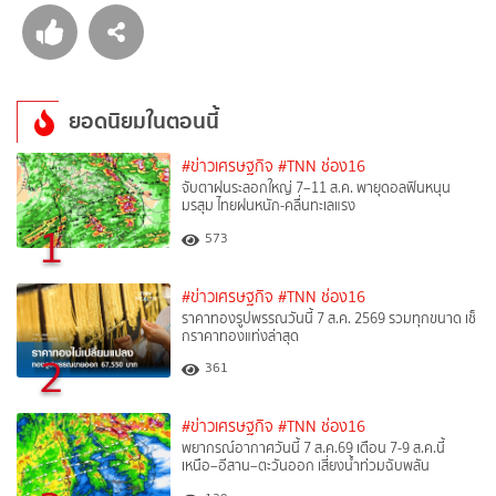
ยอดนิยมในตอนนี้
#ข่าวเศรษฐกิจ
#TNN ช่อง16
จับตาฝนระลอกใหญ่ 7–11 ส.ค. พายุดอลฟินหนุน
มรสุม ไทยฝนหนัก-คลื่นทะเลแรง
1
573
#ข่าวเศรษฐกิจ
#TNN ช่อง16
ราคาทองรูปพรรณวันนี้ 7 ส.ค. 2569 รวมทุกขนาด เช็
กราคาทองแท่งล่าสุด
2
361
#ข่าวเศรษฐกิจ
#TNN ช่อง16
พยากรณ์อากาศวันนี้ 7 ส.ค.69 เตือน 7-9 ส.ค.นี้
เหนือ–อีสาน–ตะวันออก เสี่ยงน้ำท่วมฉับพลัน