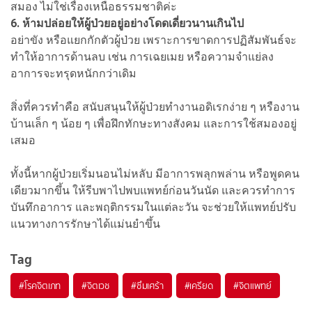
สมอง ไม่ใช่เรื่องเหนือธรรมชาติค่ะ
6. ห้ามปล่อยให้ผู้ป่วยอยู่อย่างโดดเดี่ยวนานเกินไป
อย่าขัง หรือแยกกักตัวผู้ป่วย เพราะการขาดการปฏิสัมพันธ์จะ
ทำให้อาการด้านลบ เช่น การเฉยเมย หรือความจำแย่ลง
อาการจะทรุดหนักกว่าเดิม
สิ่งที่ควรทำคือ สนับสนุนให้ผู้ป่วยทำงานอดิเรกง่าย ๆ หรืองาน
บ้านเล็ก ๆ น้อย ๆ เพื่อฝึกทักษะทางสังคม และการใช้สมองอยู่
เสมอ
ทั้งนี้หากผู้ป่วยเริ่มนอนไม่หลับ มีอาการพลุกพล่าน หรือพูดคน
เดียวมากขึ้น ให้รีบพาไปพบแพทย์ก่อนวันนัด และควรทำการ
บันทึกอาการ และพฤติกรรมในแต่ละวัน จะช่วยให้แพทย์ปรับ
แนวทางการรักษาได้แม่นยำขึ้น
Tag
#
โรคจิตเภท
#
จิตเวช
#
ซึมเศร้า
#
เครียด
#
จิตแพทย์