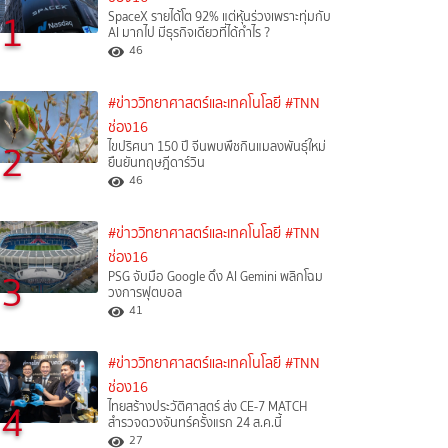
1
SpaceX รายได้โต 92% แต่หุ้นร่วงเพราะทุ่มกับ
AI มากไป มีธุรกิจเดียวที่ได้กำไร ?
46
#ข่าววิทยาศาสตร์และเทคโนโลยี
#TNN
ช่อง16
2
ไขปริศนา 150 ปี จีนพบพืชกินแมลงพันธุ์ใหม่
ยืนยันทฤษฎีดาร์วิน
46
#ข่าววิทยาศาสตร์และเทคโนโลยี
#TNN
ช่อง16
3
PSG จับมือ Google ดึง AI Gemini พลิกโฉม
วงการฟุตบอล
41
#ข่าววิทยาศาสตร์และเทคโนโลยี
#TNN
ช่อง16
4
ไทยสร้างประวัติศาสตร์ ส่ง CE-7 MATCH
สำรวจดวงจันทร์ครั้งแรก 24 ส.ค.นี้
27