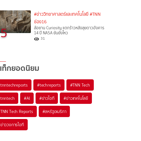
#ข่าววิทยาศาสตร์และเทคโนโลยี
#TNN
ช่อง16
5
ล้อยาน Curiosity แตกร้าวหลังลุยดาวอังคาร
14 ปี NASA ยันยังไหว
31
แท็กยอดนิยม
#
tnntechreports
#
techreports
#
TNN Tech
#
tnntech
#
AI
#
ข่าวไอที
#
ข่าวเทคโนโลยี
#
TNN Tech Reports
#
สหรัฐอเมริกา
#
ข่าววงการไอที