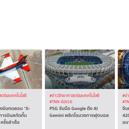
ตร์และเทคโนโลยี
#ข่าววิทยาศาสตร์และเทคโนโลยี
#ข่
#TNN ช่อง16
#TN
ื่องบินทดสอบ “X-
PSG จับมือ Google ดึง AI
จีน
การบินสกัดกั้น
Gemini พลิกโฉมวงการฟุตบอล
420
ครั้งสำเร็จ
อน