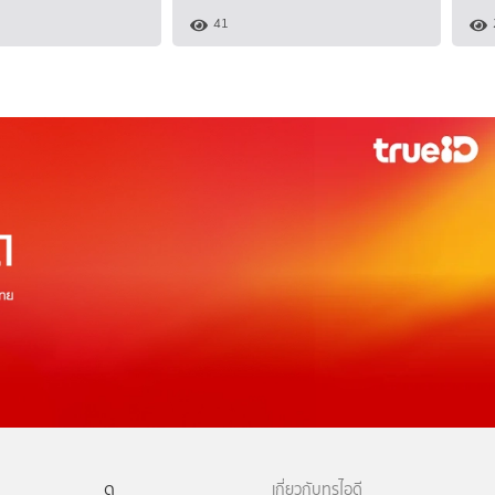
41
ดู
เกี่ยวกับทรูไอดี