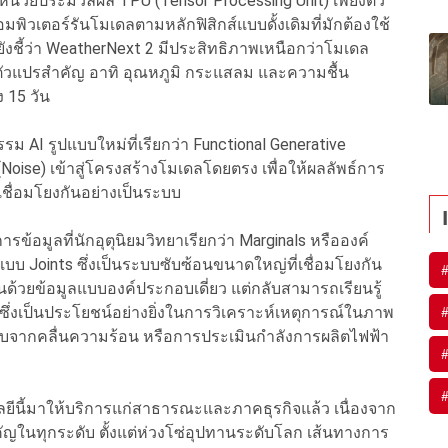
หน่วยประมวลผล TPU (Tensor Processing Unit) เพียงตัว
์คอมพิวเตอร์รันโมเดลตามหลักฟิสิกส์แบบดั้งเดิมที่มักต้องใช้
ชี้ว่า WeatherNext 2 มีประสิทธิภาพเหนือกว่าโมเดล
กตัวแปรสำคัญ อาทิ อุณหภูมิ กระแสลม และความชื้น
 15 วัน
รม AI รูปแบบใหม่ที่เรียกว่า Functional Generative
Noise) เข้าสู่โครงสร้างโมเดลโดยตรง เพื่อให้ผลลัพธ์การ
่อมโยงกันอย่างเป็นระบบ
้อมูลที่นักอุตุนิยมวิทยาเรียกว่า Marginals หรือองค์
ะแบบ Joints ซึ่งเป็นระบบซับซ้อนขนาดใหญ่ที่เชื่อมโยงกัน
กฝนด้วยข้อมูลแบบองค์ประกอบเดี่ยว แต่กลับสามารถเรียนรู้
ซึ่งเป็นประโยชน์อย่างยิ่งในการวิเคราะห์เหตุการณ์ในภาพ
ะทบจากคลื่นความร้อน หรือการประเมินกำลังการผลิตไฟฟ้า
ลยีนี้มาให้บริการแก่สาธารณะและภาคธุรกิจแล้ว เนื่องจาก
ัญในทุกระดับ ตั้งแต่ห่วงโซ่อุปทานระดับโลก เส้นทางการ