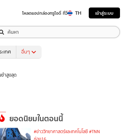
TH
เข้าสู่ระบบ
โหลดแอป
กล่องทรูไอดี ทีวี
ระเทศ
อื่นๆ
ยำสูงสุด
ยอดนิยมในตอนนี้
#ข่าววิทยาศาสตร์และเทคโนโลยี
#TNN
ช่อง16