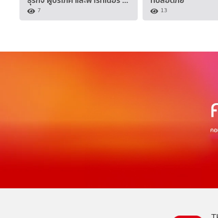
7
13
T