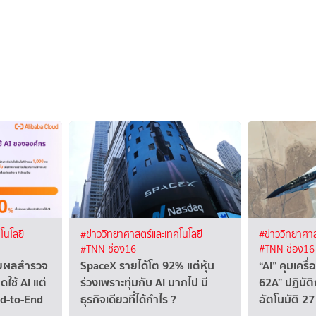
โนโลยี
#ข่าววิทยาศาสตร์และเทคโนโลยี
#ข่าววิทยาศาส
#TNN ช่อง16
#TNN ช่อง16
ผยผลสำรวจ
SpaceX รายได้โต 92% แต่หุ้น
“AI” คุมเคร
ดใช้ AI แต่
ร่วงเพราะทุ่มกับ AI มากไป มี
62A” ปฏิบัติ
nd-to-End
ธุรกิจเดียวที่ได้กำไร ?
อัตโนมัติ 27 