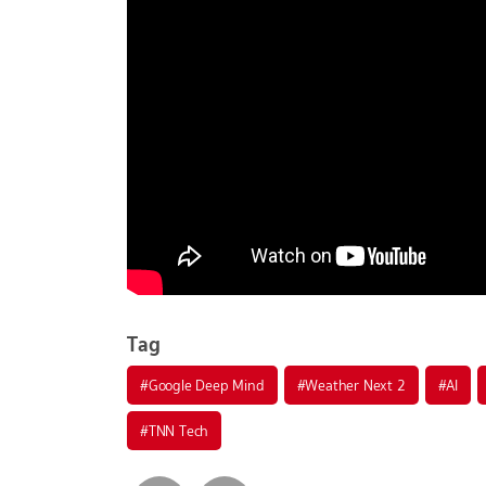
Tag
#
Google Deep Mind
#
Weather Next 2
#
AI
#
TNN Tech