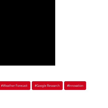
#
Weather Forecast
#
Google Research
#
Innovation