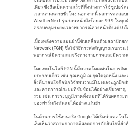
ขั้นตอนการประมวลผลใช้เวลาไม่ถึงหนึ่งนาทีบน
เดียว ซึ่งถือเป็นความเร็วที่ทิ้งห่างการใช้ซูเปอร
เวลานานหลายชั่วโมง นอกจากนี้ ผลการทดสอบยัง
WeatherNext รุ่นก่อนหน้าถึงร้อยละ 99.9 ในทุ
ครอบคลุมระยะเวลาพยากรณ์ล่วงหน้าตั้งแต่ 0 ถึง
เบื้องหลังความแม่นยำนี้ขับเคลื่อนด้วยสถาปัตยกร
Network (FGN) ซึ่งใช้วิธีการส่งสัญญาณรบกวน (
พยากรณ์มีความสมจริงทางกายภาพและมีความเชื
โดยเทคโนโลยี FGN นี้มีความโดดเด่นในการจัดการข
ประกอบเดี่ยว เช่น อุณหภูมิ ณ จุดใดจุดหนึ่ง แล
สิ่งที่น่าสนใจคือนักวิจัยพบว่าแม้โมเดลจะถูกฝึ
และคาดการณ์ระบบที่ซับซ้อนได้อย่างเชี่ยวชาญ 
รวม เช่น การระบุภูมิภาคทั้งหมดที่ได้รับผลกร
ของฟาร์มกังหันลมได้อย่างแม่นยำ
ในด้านการใช้งานจริง Google ได้เริ่มนำเทคโนโ
เล็งเห็นว่าสภาพอากาศมีผลต่อการตัดสินใจที่สำค