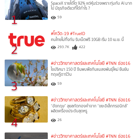
SpaceX รายได้โต 92% แต่หุ้นร่วงเพราะทุ่มกับ AI มาก
ไป มีธุรกิจเดียวที่ได้กำไร ?
1
59
#โควิด-19
#TrueID
คนไทยไม่ทิ้งกัน รับเน็ตฟรี 10GB เริ่ม 10 เม.ย. นี้
2
293.7K
422
#ข่าววิทยาศาสตร์และเทคโนโลยี
#TNN ช่อง16
ไขปริศนา 150 ปี จีนพบพืชกินแมลงพันธุ์ใหม่ ยืนยัน
ทฤษฎีดาร์วิน
3
59
#ข่าววิทยาศาสตร์และเทคโนโลยี
#TNN ช่อง16
“อังกฤษ” ลุยสกัดทองคำจาก “ขยะอิเล็กทรอนิกส์”
ผลิตเครื่องประดับสุดหรู
4
26
#ข่าววิทยาศาสตร์และเทคโนโลยี
#TNN ช่อง16