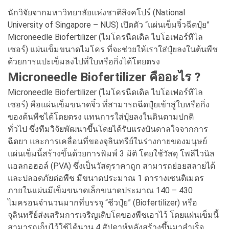
นักวิจัยจากมหาวิทยาลัยแห่งชาติสิงคโปร์ (National
University of Singapore – NUS) เปิดตัว “แผ่นเข็มจิ๋วฉีดปุ๋ย”
Microneedle Biofertilizer (ไมโครนีดเดิล ไบโอเฟอร์ทิไล
เซอร์) แผ่นเข็มขนาดไมโคร ที่จะช่วยให้เราใส่ปุ๋ยลงในต้นพืช
ด้วยการแปะเข็มลงไปที่ใบหรือกิ่งได้โดยตรง
Microneedle Biofertilizer คืออะไร ?
Microneedle Biofertilizer (ไมโครนีดเดิล ไบโอเฟอร์ทิไล
เซอร์) คือแผ่นเข็มขนาดจิ๋ว ที่สามารถฉีดปุ๋ยเข้าสู่ใบหรือกิ่ง
ของต้นพืชได้โดยตรง แทนการใส่ปุ๋ยลงในดินตามปกติ
ทั่วไป ซึ่งทีมวิจัยพัฒนาขึ้นโดยได้รับแรงบันดาลใจจากการ
ฉีดยา และการเคลื่อนที่ของจุลินทรีย์ในร่างกายของมนุษย์
แผ่นเข็มนี้สร้างขึ้นด้วยการพิมพ์ 3 มิติ โดยใช้วัสดุ โพลีไวนิล
แอลกอฮอล์ (PVA) ซึ่งเป็นวัสดุราคาถูก สามารถย่อยสลายได้
และปลอดภัยต่อพืช มีขนาดประมาณ 1 ตารางเซนติเมตร
ภายในแผ่นมีเข็มขนาดเล็กขนาดประมาณ 140 – 430
ไมครอนจำนวนมากที่บรรจุ “ชีวปุ๋ย” (Biofertilizer) หรือ
จุลินทรีย์ส่งเสริมการเจริญเติบโตของพืชเอาไว้ โดยแผ่นเข็มนี้
สามารถเก็บไว้ใช้ได้นาน 4 สัปดาห์หลังสร้างขึ้นมาสำเร็จ