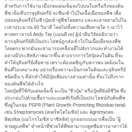
สำหรับการใช้งาน เมื่อกดแผ่นเข็มลงไปบนใบหรือกิ่งของต้น
พืช เข็มที่บรรจุจุลินทรีย์ จะซึมเข้าไปในเนื้อเยื่อของพืช เพื่อ
ปล่อยจุลินทรีย์ในชีวปุ๋ยเข้าสู่พืชโดยตรง และละลายหายไปใน
เวลาประมาณ 60 วินาที โดยไม่ทิ้งความเสียหายใด ๆ เอาไว้
ศาสตราจารย์ Andy Tay (แอนดี เท) ผู้นำทีมวิจัยอธิบายว่า
หากจุลินทรีย์ที่เป็นประโยชน์ถูกส่งเข้าไปในเนื้อเยื่อของพืช
โดยตรง พวกมันจะสามารถเคลื่อนที่ไปยังรากและทำงานได้
อย่างมีประสิทธิภาพมากขึ้น ต่างจากการใส่ปุ๋ยลงในดิน ที่จะ
ทำให้จุลินทรีย์เสียหาย เพราะต้องเผชิญกับสภาพแวดล้อมใน
ดินที่ไม่เหมาะสม อย่างเรื่องความเป็นกรดในดินและจุลินทรีย์
ชนิดอื่น ๆ ที่มักทำให้มีปุ๋ยเพียงบางส่วนเท่านั้น ที่จะไปถึงราก
ของต้นพืชได้สำเร็จ
โดยปุ๋ยที่ใช้กับแผ่นเข็มนี้ จะเป็น “ชีวปุ๋ย” หรือปุ๋ยที่ยังมีชีวิต ซึ่ง
ประกอบไปด้วยเชื้อราและแบคทีเรียที่เป็นประโยชน์กับต้นพืช
ซึ่งยู่ในกลุ่ม PGPR (Plant Growth-Promoting Rhizobacteria)
เช่น Streptomyces (สเตร็พโตไมซีส) และ Agromyces-
Bacillus (แอโกรไมซีส บาซิลลัส) ถูกออกแบบมาเพื่อเป็น “ผู้
ช่วยดูแลพืช” ทำหน้าที่ช่วยให้พืชสามารถดูดซึมสารอาหารได้