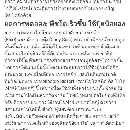
ดีกว่าเดิม ทนต่อความเครียดจากสิ่งแวดล้อมได้มากขึ้น รวม
ไปถึงยังช่วยไปกระตุ้นการทำงานของฮอร์โมนการเจริญ
เติบโตอีกด้วย
ผลการทดลอง: พืชโตเร็วขึ้น ใช้ปุ๋ยน้อยลง
จากการทดลองในเรือนกระจกกับผักอย่าง คะน้า
(Kale) และ ผักกวางตุ้ง (Choy Sum) พบว่า ต้นพืชจะมีความสูง
เพิ่มขึ้นเร็วกว่าเดิม มีพื้นที่ใบและมวลชีวภาพของลำต้นมาก
ขึ้น รากพืชมีจุลินทรีย์ที่ดีกว่าเดิม ระบบพลังงานของพืช
ทำงานดีขึ้น พืชสามารถสร้างสารต้านอนุมูลอิสระได้มากขึ้น
โดยการใช้แผ่นเข็มนี้ ยังช่วยประหยัดการใช้ชีวปุ๋ยลงได้อีก
ประมาณ 15% เมื่อเทียบกับการใส่ชีวปุ๋ยลงในดินตามปกติ
ทีมวิจัยมองว่า Microneedle Biofertilizer (ไมโครนีดเดิล ไบโอ
เฟอร์ทิไลเซอร์) นี้ เหมาะที่จะใช้กับทั้งฟาร์มแนวตั้ง ฟาร์มใน
เมือง รวมไปถึงในสมาร์ตฟาร์ม โดยเป้าหมายต่อไปของทีมนัก
วิจัย คือการขยายการใช้งานในฟาร์มขนาดใหญ่ ด้วยการ
ผสานเทคโนโลยีนี้เข้ากับ หุ่นยนต์เกษตรและระบบ
อัตโนมัติ รวมถึงทดลองกับพืชชนิดอื่น ๆ เช่น สตรอว์เบอร์รี
เพื่อศึกษาการเคลื่อนที่ของจุลินทรีย์จากใบไปสู่รากได้ละเอียด