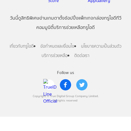
วันนี้
ดู
สิทธิพิเศษ
อ่าน
เกม
ตาตั้ง
ช้อปปิ้ง
แพ็กเกจ
กล่องทรูไอดีทีวี
คอมมูนิตี้
บริการช่วยเหลือทรูไอดี
เกี่ยวกับทรูไอดี
ข้อกำหนดและเงื่อนไข
นโยบายความเป็นส่วนตัว
บริการช่วยเหลือ
ติดต่อเรา
Follow us
Copyright © True Digital Group Company Limited.
All rights reserved