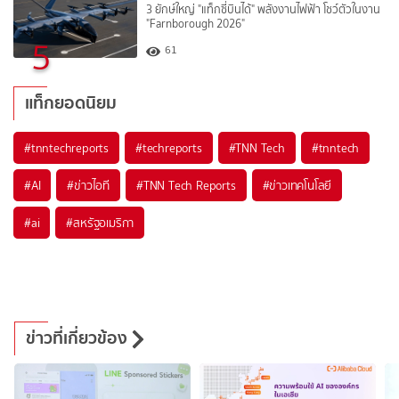
3 ยักษ์ใหญ่ "แท็กซี่บินได้" พลังงานไฟฟ้า โชว์ตัวในงาน
"Farnborough 2026"
5
61
แท็กยอดนิยม
#
tnntechreports
#
techreports
#
TNN Tech
#
tnntech
#
AI
#
ข่าวไอที
#
TNN Tech Reports
#
ข่าวเทคโนโลยี
#
ai
#
สหรัฐอเมริกา
ข่าวที่เกี่ยวข้อง