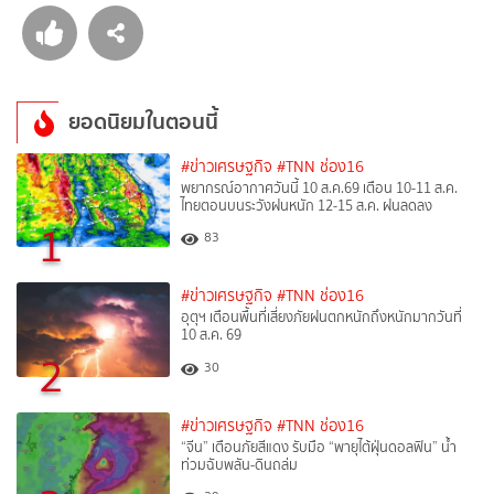
ยอดนิยมในตอนนี้
#ข่าวเศรษฐกิจ
#TNN ช่อง16
พยากรณ์อากาศวันนี้ 10 ส.ค.69 เตือน 10-11 ส.ค.
ไทยตอนบนระวังฝนหนัก 12-15 ส.ค. ฝนลดลง
1
83
#ข่าวเศรษฐกิจ
#TNN ช่อง16
อุตุฯ เตือนพื้นที่เสี่ยงภัยฝนตกหนักถึงหนักมากวันที่
10 ส.ค. 69
2
30
#ข่าวเศรษฐกิจ
#TNN ช่อง16
“จีน” เตือนภัยสีแดง รับมือ “พายุไต้ฝุ่นดอลฟิน” น้ำ
ท่วมฉับพลัน-ดินถล่ม