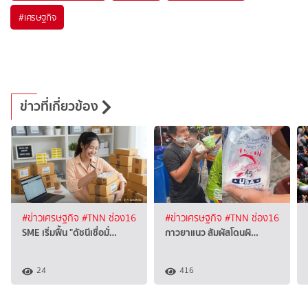
#
เศรษฐกิจ
ข่าวที่เกี่ยวข้อง
#ข่าวเศรษฐกิจ
#TNN ช่อง16
#ข่าวเศรษฐกิจ
#TNN ช่อง16
SME เริ่มฟื้น "ดัชนีเชื่อมั่…
กาวยาแนว สัมผัสโดนผิ…
24
416