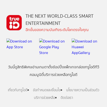
THE NEXT WORLD-CLASS SMART
ENTERTAINMENT
อีกขั้นของความบันเทิงระดับโลกตรงใจคุณ
วันนี้
ดู
สิทธิพิเศษ
อ่าน
เกม
ตาตั้ง
ช้อปปิ้ง
แพ็กเกจ
กล่องทรูไอดีทีวี
คอมมูนิตี้
บริการช่วยเหลือทรูไอดี
เกี่ยวกับทรูไอดี
ข้อกำหนดและเงื่อนไข
นโยบายความเป็นส่วนตัว
บริการช่วยเหลือ
ติดต่อเรา