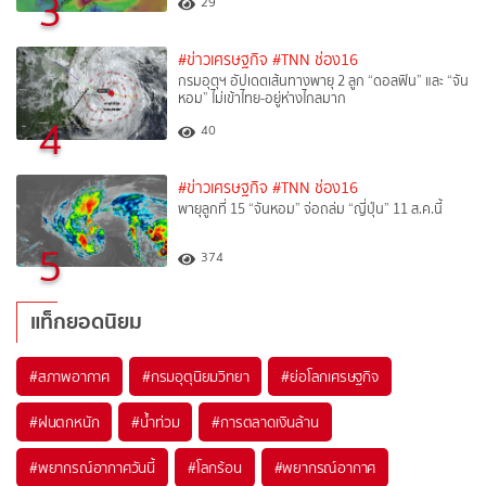
3
29
#ข่าวเศรษฐกิจ
#TNN ช่อง16
กรมอุตุฯ อัปเดตเส้นทางพายุ 2 ลูก “ดอลฟิน” และ “จัน
หอม” ไม่เข้าไทย-อยู่ห่างไกลมาก
4
40
#ข่าวเศรษฐกิจ
#TNN ช่อง16
พายุลูกที่ 15 “จันหอม” จ่อถล่ม “ญี่ปุ่น” 11 ส.ค.นี้
5
374
แท็กยอดนิยม
#
สภาพอากาศ
#
กรมอุตุนิยมวิทยา
#
ย่อโลกเศรษฐกิจ
#
ฝนตกหนัก
#
น้ำท่วม
#
การตลาดเงินล้าน
#
พยากรณ์อากาศวันนี้
#
โลกร้อน
#
พยากรณ์อากาศ