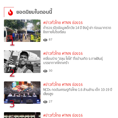
ยอดนิยมในตอนนี้
#ข่าวทั่วไทย
#TNN ช่อง16
ตำรวจ เปิดข้อมูลเด็กวัย 14 ปี ยิงปู่-ย่า ก่อนมากราด
ยิงภายในโรงเรียน
1
87
#ข่าวทั่วไทย
#TNN ช่อง16
เคลื่อนร่าง "ฮลุน โซโล่" ถึงบ้านเกิด จ.กาฬสินธุ์
บรรยากาศโศกเศร้า
2
30
#ข่าวทั่วไทย
#TNN ช่อง16
NCDs กดดันเศรษฐกิจไทย 1.6 ล้านล้าน เด็ก 10-19 ปี
เสี่ยงสูง
3
27
#ข่าวทั่วไทย
#TNN ช่อง16