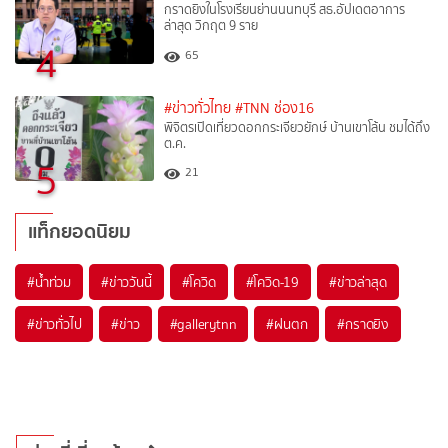
กราดยิงในโรงเรียนย่านนนทบุรี สธ.อัปเดตอาการ
ล่าสุด วิกฤต 9 ราย
4
65
#ข่าวทั่วไทย
#TNN ช่อง16
พิจิตรเปิดเที่ยวดอกกระเจียวยักษ์ บ้านเขาโล้น ชมได้ถึง
ต.ค.
5
21
แท็กยอดนิยม
#
น้ำท่วม
#
ข่าววันนี้
#
โควิด
#
โควิด-19
#
ข่าวล่าสุด
#
ข่าวทั่วไป
#
ข่าว
#
gallerytnn
#
ฝนตก
#
กราดยิง