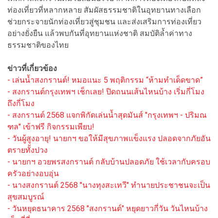
ท่องเที่ยวที่หลากหลาย สัมผัสธรรมชาติในอุทยานทางเลือก
ช่วยกระจายนักท่องเที่ยวสู่ชุมชน และส่งเสริมการท่องเที่ยว
อย่างยั่งยืน แล้วพบกันที่อุทยานแห่งชาติ สมบัติล้ำค่าทาง
ธรรมชาติของไทย
ข่าวที่เกี่ยวข้อง
- เล่นน้ำสงกรานต์! หมอแนะ 5 พฤติกรรม “ห้ามทำเด็ดขาด”
- สงกรานต์กรุงเทพฯ เช็กเลย! ปิดถนนเส้นไหนบ้าง เริ่มกี่โมง
ถึงกี่โมง
- สงกรานต์ 2568 แจกพิกัดเล่นน้ำสุดมันส์ "กรุงเทพฯ - ปริมณ
ฑล" เข้าฟรี กิจกรรมเพียบ!
- วันผู้สูงอายุ! นายกฯ ขอให้มีสุขภาพแข็งแรง ปลอดจากภัยอัน
ตรายทั้งปวง
- นายกฯ อวยพรสงกรานต์ กลับบ้านปลอดภัย ใช้เวลากับครอบ
ครัวอย่างอบอุ่น
- นางสงกรานต์ 2568 "นางทุงสะเทวี" ทำนายประชาชนจะเป็น
สุขสมบูรณ์
- วันหยุดธนาคาร 2568 "สงกรานต์" หยุดยาวกี่วัน วันไหนบ้าง