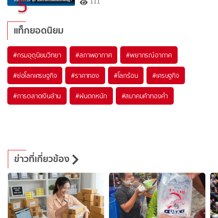
5
111
แท็กยอดนิยม
#
กรมอุตุนิยมวิทยา
#
สภาพอากาศ
#
พยากรณ์อากาศ
#
ย่อโลกเศรษฐกิจ
#
ราคาทอง
#
โลกร้อน
#
เศรษฐกิจ
#
การตลาดเงินล้าน
#
ฝนตกหนัก
#
สมาคมค้าทองคำ
ข่าวที่เกี่ยวข้อง