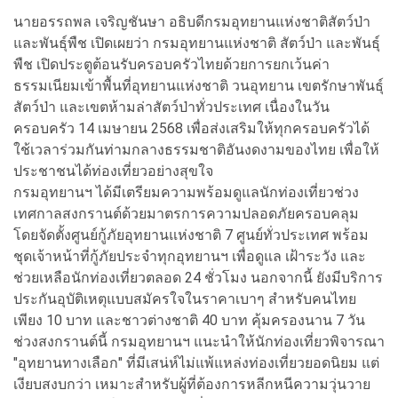
นายอรรถพล เจริญชันษา อธิบดีกรมอุทยานแห่งชาติสัตว์ป่า
และพันธุ์พืช เปิดเผยว่า กรมอุทยานแห่งชาติ สัตว์ป่า และพันธุ์
พืช เปิดประตูต้อนรับครอบครัวไทยด้วยการยกเว้นค่า
ธรรมเนียมเข้าพื้นที่อุทยานแห่งชาติ วนอุทยาน เขตรักษาพันธุ์
สัตว์ป่า และเขตห้ามล่าสัตว์ป่าทั่วประเทศ เนื่องในวัน
ครอบครัว 14 เมษายน 2568 เพื่อส่งเสริมให้ทุกครอบครัวได้
ใช้เวลาร่วมกันท่ามกลางธรรมชาติอันงดงามของไทย เพื่อให้
ประชาชนได้ท่องเที่ยวอย่างสุขใจ
กรมอุทยานฯ ได้มีเตรียมความพร้อมดูแลนักท่องเที่ยวช่วง
เทศกาลสงกรานต์ด้วยมาตรการความปลอดภัยครอบคลุม
โดยจัดตั้งศูนย์กู้ภัยอุทยานแห่งชาติ 7 ศูนย์ทั่วประเทศ พร้อม
ชุดเจ้าหน้าที่กู้ภัยประจำทุกอุทยานฯ เพื่อดูแล เฝ้าระวัง และ
ช่วยเหลือนักท่องเที่ยวตลอด 24 ชั่วโมง นอกจากนี้ ยังมีบริการ
ประกันอุบัติเหตุแบบสมัครใจในราคาเบาๆ สำหรับคนไทย
เพียง 10 บาท และชาวต่างชาติ 40 บาท คุ้มครองนาน 7 วัน
ช่วงสงกรานต์นี้ กรมอุทยานฯ แนะนำให้นักท่องเที่ยวพิจารณา
"อุทยานทางเลือก" ที่มีเสน่ห์ไม่แพ้แหล่งท่องเที่ยวยอดนิยม แต่
เงียบสงบกว่า เหมาะสำหรับผู้ที่ต้องการหลีกหนีความวุ่นวาย