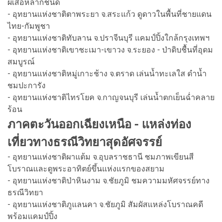
ผีเสื้อหลากชนิด
- อุทยานแห่งชาติตาพระยา จ.สระแก้ว ดูดาวในพื้นที่ชายแดน
ไทย-กัมพูชา
- อุทยานแห่งชาติทับลาน จ.ปราจีนบุรี แคมป์ปิ้งใกล้กรุงเทพฯ
- อุทยานแห่งชาติเขาชะเมา-เขาวง จ.ระยอง - ป่าดิบชื้นที่อุดม
สมบูรณ์
- อุทยานแห่งชาติหมู่เกาะช้าง จ.ตราด เล่นน้ำทะเลใส ดำน้ำ
ชมปะการัง
- อุทยานแห่งชาติไทรโยค จ.กาญจนบุรี เล่นน้ำตกเย็นฉ่ำคลาย
ร้อน
ภาคตะวันออกเฉียงเหนือ - แหล่งท่อง
เที่ยวทางธรณีวิทยาสุดอัศจรรย์
- อุทยานแห่งชาติผาแต้ม จ.อุบลราชธานี ชมภาพเขียนสี
โบราณและดูพระอาทิตย์ขึ้นแห่งแรกของสยาม
- อุทยานแห่งชาติป่าหินงาม จ.ชัยภูมิ ชมความมหัศจรรย์ทาง
ธรณีวิทยา
- อุทยานแห่งชาติภูแลนคา จ.ชัยภูมิ สัมผัสแหล่งโบราณคดี
พร้อมแคมป์ปิ้ง