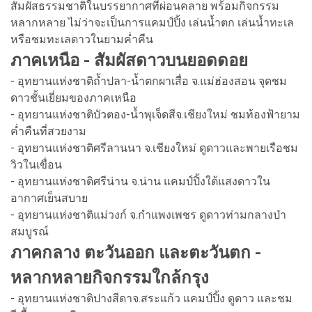
สัมผัสธรรมชาติในบรรยากาศที่ผ่อนคลาย พร้อมกิจกรรม
หลากหลาย ไม่ว่าจะเป็นการแคมป์ปิ้ง เล่นน้ำตก เล่นน้ำทะเล
หรือชมทะเลดาวในยามค่ำคืน
ภาคเหนือ - สัมผัสดาวบนยอดดอย
- อุทยานแห่งชาติถ้ำปลา-น้ำตกผาเสื่อ จ.แม่ฮ่องสอน จุดชม
ดาวชั้นเยี่ยมของภาคเหนือ
- อุทยานแห่งชาติบัวตอง-น้ำพุเจ็ดสีจ.เชียงใหม่ ชมท้องฟ้ายาม
ค่ำคืนที่สวยงาม
- อุทยานแห่งชาติศรีลานนา จ.เชียงใหม่ ดูดาวและพายเรือชม
วิวในเขื่อน
- อุทยานแห่งชาติศรีน่าน จ.น่าน แคมป์ปิ้งใต้แสงดาวใน
อากาศเย็นสบาย
- อุทยานแห่งชาติแม่วงก์ จ.กำแพงเพชร ดูดาวท่ามกลางป่า
สมบูรณ์
ภาคกลาง ตะวันออก และตะวันตก -
หลากหลายกิจกรรมใกล้กรุง
- อุทยานแห่งชาติปางสีดาจ.สระแก้ว แคมป์ปิ้ง ดูดาว และชม