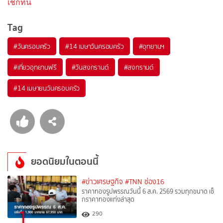
เช็กที่นี่
Tag
#
วันครอบครัว
#
14 เมษาวันครอบครัว
#
อุทยานฯ
#
เที่ยวอุทยานฟรี
#
วันสงกรานต์
#
สงกรานต์
#
14 เมษายนวันครอบครัว
ยอดนิยมในตอนนี้
#ข่าวเศรษฐกิจ
#TNN ช่อง16
ราคาทองรูปพรรณวันนี้ 6 ส.ค. 2569 รวมทุกขนาด เช็
กราคาทองแท่งล่าสุด
1
290