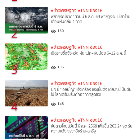
#ข่าวเศรษฐกิจ
#TNN ช่อง16
พยากรณ์อากาศวันนี้ 6 ส.ค. 69 พายุคูจิระ ไม่เข้าไทย -
เตือนฝนถล่ม 4 ภาค
2
160
#ข่าวเศรษฐกิจ
#TNN ช่อง16
เปิดรายชื่อจังหวัด ฝนหนัก–ฝนน้อย 6–12 ส.ค. นี้
3
135
#ข่าวเศรษฐกิจ
#TNN ช่อง16
UN ชี้ "เอลนีโญ" เร่งเครื่อง แรงขึ้นตั้งแต่ส.ค.นี้เป็นต้น
ไป โลกเตรียมรับศึกอากาศสุดขั้ว!
4
148
#ข่าวเศรษฐกิจ
#TNN ช่อง16
หุ้นดาวโจนส์วันนี้ 6 ส.ค. 2569 เพิ่มขึ้น 263.24 จุด รับ
ความหวังเจรจาอิหร่าน-สหรัฐ