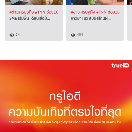
#ข่าวเศรษฐกิจ
#TNN ช่อง16
#ข่าวเศรษฐกิจ
#TNN ช่อง16
SME เริ่มฟื้น "ดัชนีเชื่อมั่…
กาวยาแนว สัมผัสโดนผิ…
24
404