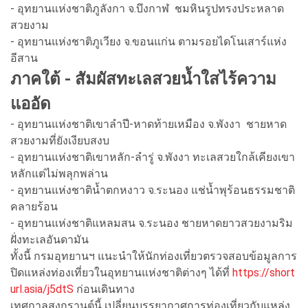
- อุทยานแห่งชาติภูลังกา จ.บึงกาฬ ชมหินรูปทรงประหลาด
สวยงาม
- อุทยานแห่งชาติภูเวียง จ.ขอนแก่น ตามรอยไดโนเสาร์แห่ง
อีสาน
ภาคใต้ - สัมผัสทะเลสวยน้ำใสไร้ความ
แออัด
- อุทยานแห่งชาติเขาลำปี-หาดท้ายเหมือง จ.พังงา ชายหาด
สวยงามที่ยังเงียบสงบ
- อุทยานแห่งชาติเขาหลัก-ลำรู่ จ.พังงา ทะเลสวยใกล้เคียงเขา
หลักแต่ไม่พลุกพล่าน
- อุทยานแห่งชาติน้ำตกหงาว จ.ระนอง แช่น้ำพุร้อนธรรมชาติ
คลายร้อน
- อุทยานแห่งชาติแหลมสน จ.ระนอง ชายหาดยาวสวยงามริม
ฝั่งทะเลอันดามัน
ทั้งนี้ กรมอุทยานฯ แนะนำให้นักท่องเที่ยวตรวจสอบข้อมูลการ
ปิดแหล่งท่องเที่ยวในอุทยานแห่งชาติต่างๆ ได้ที่
https://short
url.asia/j5dtS
ก่อนเดินทาง
เทศกาลสงกรานต์นี้ เปลี่ยนบรรยากาศการท่องเที่ยวกับแหล่ง