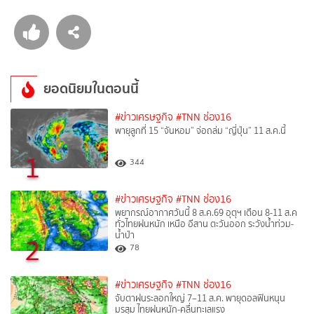
ยอดนิยมในตอนนี้
#ข่าวเศรษฐกิจ
#TNN ช่อง16
พายุลูกที่ 15 “จันหอม” จ่อถล่ม “ญี่ปุ่น” 11 ส.ค.นี้
1
344
#ข่าวเศรษฐกิจ
#TNN ช่อง16
พยากรณ์อากาศวันนี้ 8 ส.ค.69 อุตุฯ เตือน 8-11 ส.ค
ทั่วไทยฝนหนัก เหนือ อีสาน ตะวันออก ระวังน้ำท่วม-
น้ำป่า
2
78
#ข่าวเศรษฐกิจ
#TNN ช่อง16
จับตาฝนระลอกใหญ่ 7–11 ส.ค. พายุดอลฟินหนุน
มรสุม ไทยฝนหนัก-คลื่นทะเลแรง