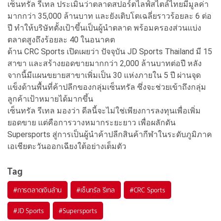
เซ็นทรัล รีเทล ประเมินว่าตลาดสปอร์ตไลฟ์สไตล์ไทยมีมูลค่า
มากกว่า 35,000 ล้านบาท และยังเติบโตเฉลี่ยราวร้อยละ 6 ต่อ
ปี ทำให้บริษัทตั้งเป้าขึ้นเป็นผู้นำตลาด พร้อมครองส่วนแบ่ง
ตลาดสูงถึงร้อยละ 40 ในอนาคต
ด้าน CRC Sports เปิดเผยว่า ปัจจุบัน JD Sports Thailand มี 15
สาขา และสร้างยอดขายมากกว่า 2,000 ล้านบาทต่อปี หลัง
จากนี้มีแผนขยายสาขาเพิ่มเป็น 30 แห่งภายใน 5 ปี ผ่านจุด
แข็งด้านพื้นที่ค้าปลีกของกลุ่มเซ็นทรัล ซึ่งจะช่วยเข้าถึงกลุ่ม
ลูกค้าเป้าหมายได้มากขึ้น
เซ็นทรัล รีเทล มองว่า ดีลนี้จะไม่ใช่เพียงการลงทุนเพื่อเพิ่ม
ยอดขาย แต่คือการวางหมากระยะยาว เพื่อผลักดัน
Supersports สู่การเป็นผู้นำค้าปลีกสินค้ากีฬาในระดับภูมิภาค
เอเชียตะวันออกเฉียงใต้อย่างเต็มตัว
Tag
#
การตลาดเงินล้าน
#
เซ็นทรัล รีเทล
#
CRC Sports
#
JD Sports
#
Supersports