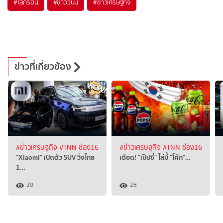
#
โลกร้อน
#
ข่าววันนี้
#
ข่าวเศรษฐกิจ
ข่าวที่เกี่ยวข้อง
#ข่าวเศรษฐกิจ
#TNN ช่อง16
#ข่าวเศรษฐกิจ
#TNN ช่อง16
"Xiaomi" เปิดตัว SUV วิ่งไกล
เดือด! "เป๊ปซี่" ไล่บี้ "โค้ก"…
1…
20
28