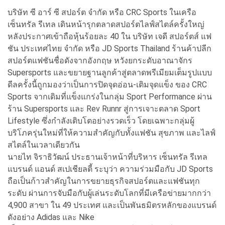
บริษัท ซี อาร์ ซี สปอร์ต จำกัด หรือ CRC Sports ในเครือ
เซ็นทรัล รีเทล เดินหน้ารุกตลาดสปอร์ตไลฟ์สไตล์ครั้งใหญ่
หลังประกาศเข้าถือหุ้นร้อยละ 40 ใน บริษัท เจดี สปอร์ตส์ แฟ
ชัน ประเทศไทย จำกัด หรือ JD Sports Thailand ร้านค้าปลีก
สปอร์ตแฟชันชื่อดังจากอังกฤษ หวังยกระดับอาณาจักร
Supersports และขยายฐานลูกค้าสู่ตลาดพรีเมียมเต็มรูปแบบ
ดีลครั้งนี้ถูกมองว่าเป็นการปิดจุดอ่อน-เติมจุดแข็ง ของ CRC
Sports จากเดิมที่แข็งแกร่งในกลุ่ม Sport Performance ผ่าน
ร้าน Supersports และ Rev Runnr สู่การเจาะตลาด Sport
Lifestyle ซึ่งกำลังเติบโตอย่างรวดเร็ว โดยเฉพาะกลุ่มผู้
บริโภครุ่นใหม่ที่ให้ความสำคัญกับทั้งแฟชัน สุขภาพ และไลฟ์
สไตล์ในเวลาเดียวกัน
นายไท จิราธิวัฒน์ ประธานเจ้าหน้าที่บริหาร เซ็นทรัล รีเทล
แบรนด์ แอนด์ สเปเชียลตี้ ระบุว่า ความร่วมมือกับ JD Sports
ถือเป็นก้าวสำคัญในการขยายธุรกิจสปอร์ตและแฟชันทุก
ระดับ ผ่านการจับมือกับผู้เล่นระดับโลกที่มีเครือข่ายมากกว่า
4,900 สาขา ใน 49 ประเทศ และเป็นพันธมิตรหลักของแบรนด์
ดังอย่าง Adidas และ Nike