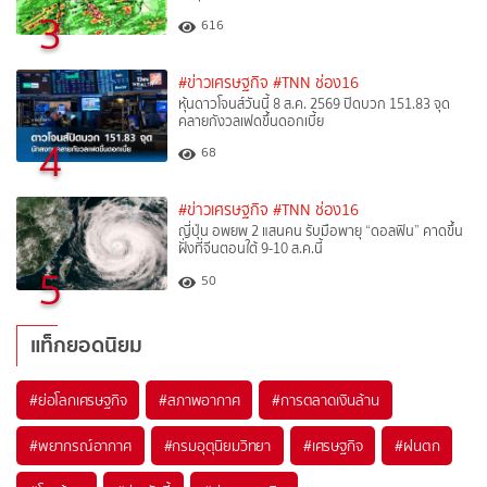
3
616
#ข่าวเศรษฐกิจ
#TNN ช่อง16
หุ้นดาวโจนส์วันนี้ 8 ส.ค. 2569 ปิดบวก 151.83 จุด
คลายกังวลเฟดขึ้นดอกเบี้ย
4
68
#ข่าวเศรษฐกิจ
#TNN ช่อง16
ญี่ปุ่น อพยพ 2 แสนคน รับมือพายุ “ดอลฟิน” คาดขึ้น
ฝั่งที่จีนตอนใต้ 9-10 ส.ค.นี้
5
50
แท็กยอดนิยม
#
ย่อโลกเศรษฐกิจ
#
สภาพอากาศ
#
การตลาดเงินล้าน
#
พยากรณ์อากาศ
#
กรมอุตุนิยมวิทยา
#
เศรษฐกิจ
#
ฝนตก