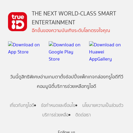
THE NEXT WORLD-CLASS SMART
ENTERTAINMENT
อีกขั้นของความบันเทิงระดับโลกตรงใจคุณ
วันนี้
ดู
สิทธิพิเศษ
อ่าน
เกม
ตาตั้ง
ช้อปปิ้ง
แพ็กเกจ
กล่องทรูไอดีทีวี
คอมมูนิตี้
บริการช่วยเหลือทรูไอดี
เกี่ยวกับทรูไอดี
ข้อกำหนดและเงื่อนไข
นโยบายความเป็นส่วนตัว
บริการช่วยเหลือ
ติดต่อเรา
Follow us