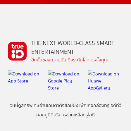
THE NEXT WORLD-CLASS SMART
ENTERTAINMENT
อีกขั้นของความบันเทิงระดับโลกตรงใจคุณ
วันนี้
ดู
สิทธิพิเศษ
อ่าน
เกม
ตาตั้ง
ช้อปปิ้ง
แพ็กเกจ
กล่องทรูไอดีทีวี
คอมมูนิตี้
บริการช่วยเหลือทรูไอดี