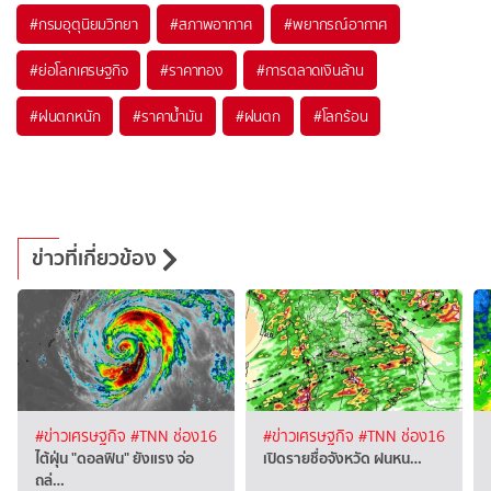
#
กรมอุตุนิยมวิทยา
#
สภาพอากาศ
#
พยากรณ์อากาศ
#
ย่อโลกเศรษฐกิจ
#
ราคาทอง
#
การตลาดเงินล้าน
#
ฝนตกหนัก
#
ราคาน้ำมัน
#
ฝนตก
#
โลกร้อน
ข่าวที่เกี่ยวข้อง
#ข่าวเศรษฐกิจ
#TNN ช่อง16
#ข่าวเศรษฐกิจ
#TNN ช่อง16
ไต้ฝุ่น "ดอลฟิน" ยังแรง จ่อ
เปิดรายชื่อจังหวัด ฝนหน…
ถล่…