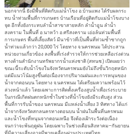
นอกจากนี้ ยังมีพื้นที่ติดกับแม่น้ำโขง อ.บ้านแพง ได้รับผลกระ
ทบ น้ำท่วมพื้นที่การเกษตร บ้านเรือนที่อยู่ติดกับแม่น้ำโขงบาง
จุด อีกทั้งยังกระทบลำน้ำสาขาสายหลัก ลำน้ำอูน ลำน้ำ
สงคราม ในพื้นที่ อ.นาหว้า อ.ศรีสงคราม เอ่อล้นท่วมพื้นที่
การเกษตร พื้นที่เลี้ยงสัตว์ มีนาข้าวที่เป็นพื้นที่ท่วมซ้ำซากถูก
น้ำท่วมแล้วกว่า 20,000 ไร่ โดยทาง จ.นครพนม ได้ประสาน
หน่วยงานเกี่ยวข้อง ลงพื้นที่เร่งสำรวจให้การช่วยเหลือเร่งด่วน
ทางด้านสำนักงานทรัพยากรน้ำแห่งชาติ (สทนช.) เปิดเผยว่า
ขณะนี้ระดับน้ำโขงในจังหวัดนครพนมยังไม่ถึงขั้นวิกฤตหนัก
แต่มีแนวโน้มสูงขึ้นต่อเนื่องจากปริมาณฝนและการหนุนของ
น้ำจากตอนบน โดยทาง จ.นครพนม ได้เตรียมความพร้อมไว้
ล่วงหน้าแล้ว โดยเฉพาะการติดตั้งเครื่องสูบน้ำเพื่อเร่งระบาย
ในกรณีเกิดฝนตกหนักซ้ำในช่วงที่น้ำโขงยังมีระดับสูง ส่วน
พื้นที่การรับน้ำของ นครพนม มีแหล่งน้ำเสี่ยง 3 ทิศทาง ได้แก่
น้ำจากจังหวัดสกลนครทางตอนบน น้ำฝนในพื้นที่นครพนม
และน้ำโขงที่หนุนจากตอนเหนือ จึงต้องเฝ้าระวังต่อเนื่อง
จนกว่าจะพ้นฤดูฝน โดยเฉพาะในช่วงเดือนสิงหาคม–กันยายน
ที่มีความเสี่ยงอาจมีพายุเคลื่อนผ่านประเทศไทย