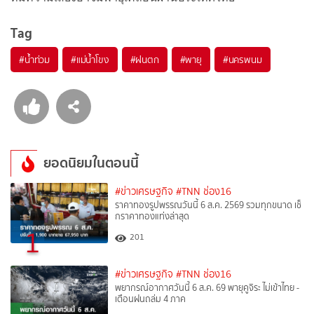
Tag
#
น้ำท่วม
#
แม่น้ำโขง
#
ฝนตก
#
พายุ
#
นครพนม
ยอดนิยมในตอนนี้
#ข่าวเศรษฐกิจ
#TNN ช่อง16
ราคาทองรูปพรรณวันนี้ 6 ส.ค. 2569 รวมทุกขนาด เช็
กราคาทองแท่งล่าสุด
1
201
#ข่าวเศรษฐกิจ
#TNN ช่อง16
พยากรณ์อากาศวันนี้ 6 ส.ค. 69 พายุคูจิระ ไม่เข้าไทย -
เตือนฝนถล่ม 4 ภาค