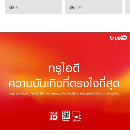
26
105