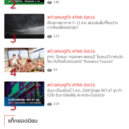
2
146
#ข่าวเศรษฐกิจ
#TNN ช่อง16
เช็กสภาพอากาศ 5–11 ส.ค. ฝนถล่มพื้นที่ไหนบ้าง
ภาคไหนเสี่ยงหนักสุด?
3
123
#ข่าวเศรษฐกิจ
#TNN ช่อง16
ททท. ปักหมุด ‘กรุงเทพฯ-เพชรบุรี’ โรดแมปวิวาห์ระดับ
โลก ดันไทยฮับคอนเซปต์ "Romance Tourism"
4
93
#ข่าวเศรษฐกิจ
#TNN ช่อง16
หุ้นดาวโจนส์วันนี้ 5 ส.ค. 2569 ปิดพุ่ง 907.47 จุด ทำ
นิวไฮ รับอานิสงส์หุ้น AI แกร่ง-น้ำมันร่วง
5
219
แท็กยอดนิยม