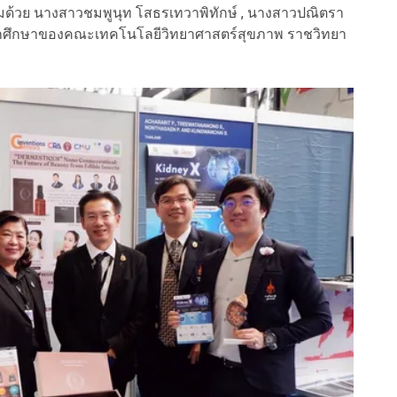
มด้วย นางสาวชมพูนุท โสธรเทวาพิทักษ์ , นางสาวปณิตรา
ักศึกษาของคณะเทคโนโลยีวิทยาศาสตร์สุขภาพ ราชวิทยา