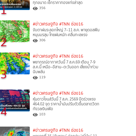
ทุกขนาด เช็กราคาทองแท่งล่าสุด
1
356
#ข่าวเศรษฐกิจ
#TNN ช่อง16
จับตาฝนระลอกใหญ่ 7–11 ส.ค. พายุดอลฟิน
หนุนมรสุม ไทยฝนหนัก-คลื่นทะเลแรง
2
306
#ข่าวเศรษฐกิจ
#TNN ช่อง16
พยากรณ์อากาศวันนี้ 7 ส.ค.69 เตือน 7-9
ส.ค.นี้ เหนือ–อีสาน–ตะวันออก เสี่ยงน้ำท่วม
3
ฉับพลัน
119
#ข่าวเศรษฐกิจ
#TNN ช่อง16
หุ้นดาวโจนส์วันนี้ 7 ส.ค. 2569 ปิดร่วงแรง
464.02 จุด ราคาน้ำมันปรับตัวขึ้นตลาดวิตก
4
กังวลเงินเฟ้อ
103
#ข่าวเศรษฐกิจ
#TNN ช่อง16