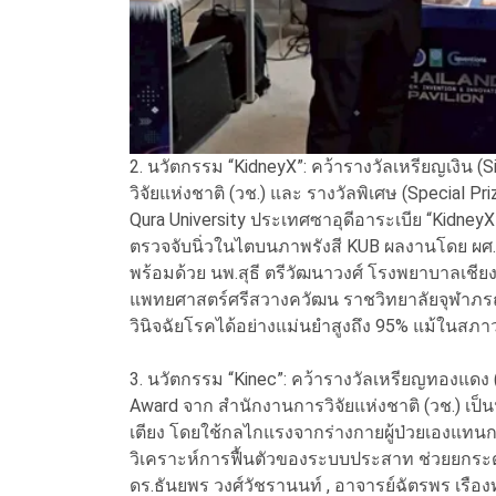
2. นวัตกรรม “KidneyX”: คว้ารางวัลเหรียญเงิน (S
วิจัยแห่งชาติ (วช.) และ รางวัลพิเศษ (Special Pr
Qura University ประเทศซาอุดีอาระเบีย “KidneyX
ตรวจจับนิ่วในไตบนภาพรังสี KUB ผลงานโดย ผศ
พร้อมด้วย นพ.สุธี ตรีวัฒนาวงศ์ โรงพยาบาลเ
แพทยศาสตร์ศรีสวางควัฒน ราชวิทยาลัยจุฬาภรณ์
วินิจฉัยโรคได้อย่างแม่นยำสูงถึง 95% แม้ในสภา
3. นวัตกรรม “Kinec”: คว้ารางวัลเหรียญทองแดง
Award จาก สำนักงานการวิจัยแห่งชาติ (วช.) เป็
เตียง โดยใช้กลไกแรงจากร่างกายผู้ป่วยเองแท
วิเคราะห์การฟื้นตัวของระบบประสาท ช่วยยกระดั
ดร.ธันยพร วงศ์วัชรานนท์ , อาจารย์ฉัตรพร เรือ