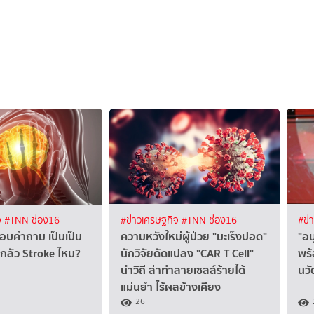
จ
#TNN ช่อง16
#ข่าวเศรษฐกิจ
#TNN ช่อง16
#ข่
บคำถาม เป็นเป็น
ความหวังใหม่ผู้ป่วย "มะเร็งปอด"
"อน
กลัว Stroke ไหม?
นักวิจัยดัดแปลง "CAR T Cell"
พร้
นำวิถี ล่าทำลายเซลล์ร้ายได้
นวั
แม่นยำ ไร้ผลข้างเคียง
26