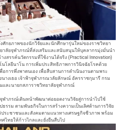
จน์ถึงศักยภาพของนักวิจัยและนักศึกษารุ่นใหม่ของราชวิทยา
ทยาลัยจุฬาภรณ์ที่ส่งเสริมและสนับสนุนให้บุคลากรมุ่งมั่นนำ
สรรค์นวัตกรรมที่ใช้งานได้จริง (Practical Innovation)
นโลยีนาโน การเพิ่มประสิทธิภาพการวินิจฉัยโรคด้วย
เพื่อการพึ่งพาตนเอง เพื่อสืบสานการดำเนินงานตามพระ
งนางเธอ เจ้าฟ้าจุฬาภรณวลัยลักษณ์ อัครราชกุมารี กรม
ธานและนายกสภาราชวิทยาลัยจุฬาภรณ์
ยจุฬาภรณ์เดินหน้าพัฒนาต่อยอดงานวิจัยสู่การนำไปใช้
ูปธรรม ตามพันธกิจในการสร้างความเป็นเลิศด้านการวิจัย
ห้แก่ประชาชนและสังคมตามแนวทางเศรษฐกิจชีวภาพ พร้อม
ไทยให้ก้าวไกลและยั่งยืนสืบไป