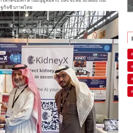
สารสกัดซึมลึก ต้านอนุมูลอิสระ และชะลอวัยได้อย่างมี
ษฐกิจชีวภาพไทย