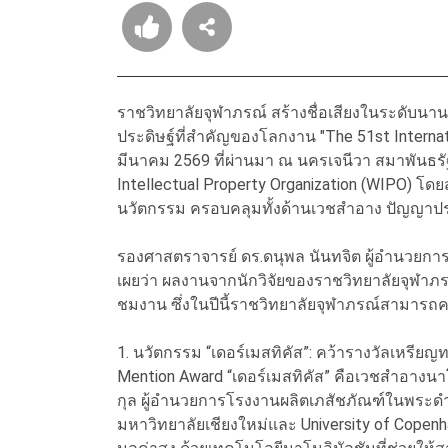
ราชวิทยาลัยจุฬาภรณ์ สร้างชื่อเสียงในระดับนา
ประดิษฐ์ที่สำคัญของโลกงาน "The 51st Internatio
มีนาคม 2569 ที่ผ่านมา ณ นครเจนีวา สมาพันธรัฐ
Intellectual Property Organization (WIPO) โ
นวัตกรรม ครอบคลุมทั้งด้านเวชสำอาง ปัญญาป
รองศาสตราจารย์ ดร.ดนุพล นันทจิต ผู้อำนวยการ
เผยว่า ผลงานจากนักวิจัยของราชวิทยาลัยจุฬา
ชมงาน ซึ่งในปีนี้ราชวิทยาลัยจุฬาภรณ์สามารถค
1. นวัตกรรม “เดอร์เมสทิคัส”: คว้ารางวัลเหรีย
Mention Award “เดอร์เมสทิคัส” คือเวชสำอางน
กุล ผู้อำนวยการโรงงานผลิตเภสัชภัณฑ์ในพระดำร
มหาวิทยาลัยเชียงใหม่และ University of Copenh