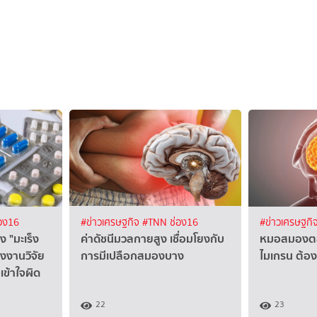
อง16
#ข่าวเศรษฐกิจ
#TNN ช่อง16
#ข่าวเศรษฐกิ
ง "มะเร็ง
ค่าดัชนีมวลกายสูง เชื่อมโยงกับ
หมอสมองตอ
างงานวิจัย
การมีเปลือกสมองบาง
ไมเกรน ต้อง
จเข้าใจผิด
22
23