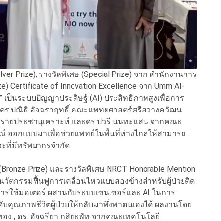
ilver Prize), รางวัลพิเศษ (Special Prize) จาก สำนักงานการ
ize) Certificate of Innovation Excellence จาก Umm Al-
” เป็นระบบปัญญาประดิษฐ์ (AI) ประสิทธิภาพสูงเพื่อการ
.ดร.ปณิธิ อัจฉราฤทธิ์ คณะแพทยศาสตร์ศรีสวางควัฒน
ชียงรายประชานุเคราะห์ และดร.ปวรี นนทะแสน จากคณะ
 ออกแบบมาเพื่อช่วยแพทย์ในพื้นที่ห่างไกลให้สามารถ
วะที่มีทรัพยากรจำกัด
 (Bronze Prize) และรางวัลพิเศษ NRCT Honorable Mention
นนวัตกรรมฟื้นฟูการเคลื่อนไหวแบบสองข้างสำหรับผู้ป่วยติด
นการใช้มอเตอร์ ผสานกับระบบเซนเซอร์และ AI ในการ
บคุณภาพชีวิตผู้ป่วยให้กลับมาพึ่งพาตนเองได้ ผลงานโดย
งทอง , ดร. อัจฉรียา กสิยะพัท จากคณะเทคโนโลยี