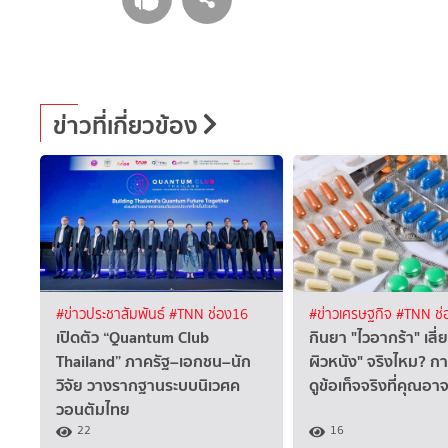
ข่าวที่เกี่ยวข้อง
#ข่าวประชาสัมพันธ์
#TNN ช่อง16
#ข่าวเศรษฐกิจ
#TNN ช่
เปิดตัว “Quantum Club
กินยา "ไวอากร้า" เสี่ย
Thailand” ภาครัฐ–เอกชน–นัก
ผิวหนัง" จริงไหม? ก
วิจัย วางรากฐานระบบนิเวศค
ดูข้อเท็จจริงที่คุณอา
วอนตัมไทย
22
16