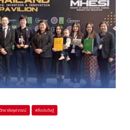
วิทยาลัยจุฬาภรณ์
#
สิ่งประดิษฐ์