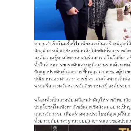
ความสำเร็จในครั้งนี้ไม่เพียงแต่เป็นเครื่องพิสู
ลัยจุฬาภรณ์ แต่ยังสะท้อนถึงวิสัยทัศน์ของราชวิ
องค์ความรู้ทางวิทยาศาสตร์และเทคโนโลยีมาสร้าง
ทั้งในด้านการยกระดับเศรษฐกิจฐานรากด้วยเทคโ
ปัญญาประดิษฐ์ และการฟื้นฟูสุขภาวะของผู้ป่วย
ปณิธานของ ศาสตราจารย์ ดร. สมเด็จพระเจ้าน้อ
พระศรีสวางควัฒน วรขัตติยราชนารี องค์ประ
พร้อมทั้งเป็นแรงขับเคลื่อนสำคัญให้ราชวิทยาลั
ประโยชน์ในเชิงพาณิชย์และเชิงสังคมอย่างเป็นร
และนวัตกรรม เพื่อสร้างคุณประโยชน์สูงสุดใ
ทั้งยกระดับมาตรฐานระบบสาธารณสุขของประเทศ