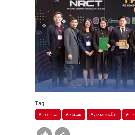
Tag
#
นวัตกรรม
#
งานวิจัย
#
รางวัลระดับโลก
#
ราช