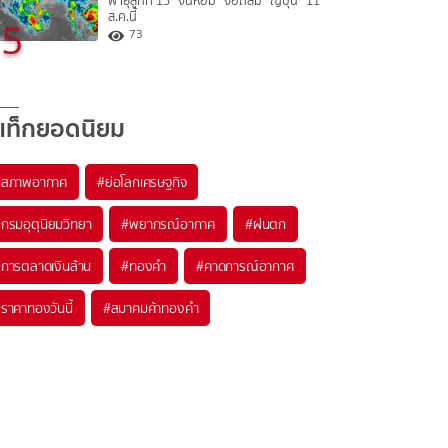
พายุลูกที่ 15 “จันหอม” จ่อถล่ม “ญี่ปุ่น” 11
ส.ค.นี้
5
73
แท็กยอดนิยม
#
สภาพอากาศ
#
ย่อโลกเศรษฐกิจ
#
กรมอุตุนิยมวิทยา
#
พยากรณ์อากาศ
#
ฝนตก
#
การตลาดเงินล้าน
#
ทองคำ
#
คาดการณ์อากาศ
#
ราคาทองวันนี้
#
สมาคมค้าทองคำ