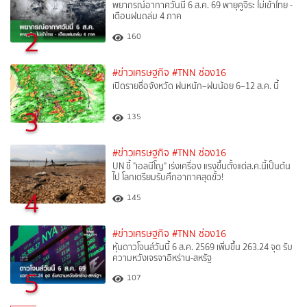
พยากรณ์อากาศวันนี้ 6 ส.ค. 69 พายุคูจิระ ไม่เข้าไทย -
เตือนฝนถล่ม 4 ภาค
2
160
#ข่าวเศรษฐกิจ
#TNN ช่อง16
เปิดรายชื่อจังหวัด ฝนหนัก–ฝนน้อย 6–12 ส.ค. นี้
3
135
#ข่าวเศรษฐกิจ
#TNN ช่อง16
UN ชี้ "เอลนีโญ" เร่งเครื่อง แรงขึ้นตั้งแต่ส.ค.นี้เป็นต้น
ไป โลกเตรียมรับศึกอากาศสุดขั้ว!
4
145
#ข่าวเศรษฐกิจ
#TNN ช่อง16
หุ้นดาวโจนส์วันนี้ 6 ส.ค. 2569 เพิ่มขึ้น 263.24 จุด รับ
ความหวังเจรจาอิหร่าน-สหรัฐ
5
107