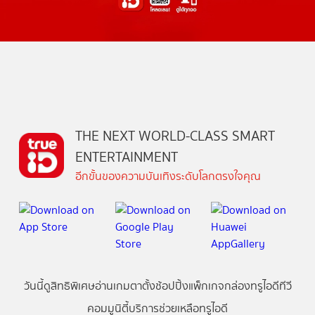
THE NEXT WORLD-CLASS SMART
ENTERTAINMENT
อีกขั้นของความบันเทิงระดับโลกตรงใจคุณ
วันนี้
ดู
สิทธิพิเศษ
อ่าน
เกม
ตาตั้ง
ช้อปปิ้ง
แพ็กเกจ
กล่องทรูไอดีทีวี
คอมมูนิตี้
บริการช่วยเหลือทรูไอดี