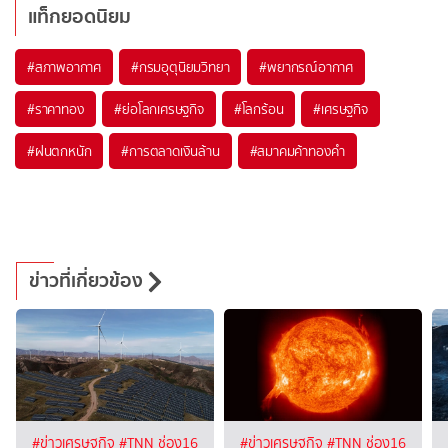
แท็กยอดนิยม
#
สภาพอากาศ
#
กรมอุตุนิยมวิทยา
#
พยากรณ์อากาศ
#
ราคาทอง
#
ย่อโลกเศรษฐกิจ
#
โลกร้อน
#
เศรษฐกิจ
#
ฝนตกหนัก
#
การตลาดเงินล้าน
#
สมาคมค้าทองคำ
ข่าวที่เกี่ยวข้อง
#ข่าวเศรษฐกิจ
#TNN ช่อง16
#ข่าวเศรษฐกิจ
#TNN ช่อง16