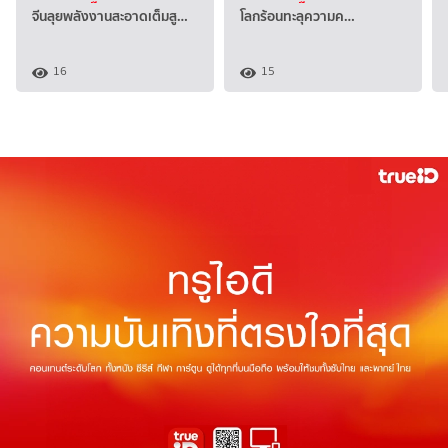
จีนลุยพลังงานสะอาดเต็มสู…
โลกร้อนทะลุความค…
16
15