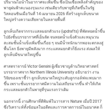
ปริมาณไอน้ำในอากาศจะเพิ่มขึ้น ซึ่งเป็นเชื้อเพลิงสำคัญของ
พายุฝนฟ้าคะนองรุนแรง เช่นเดียวกับพายุที่เกิดขึ้นในรัฐ
วิสคอนซินเมื่อวันที่ 14 เมษายน 2026 ที่สร้างลูกเห็บขนาด
ใหญ่สร้างความเสียหายในหลายพื้นที่
ลูกเห็บเกิดจากกระแสลมยกตัวแรง (updrafts) ที่พัดหยดน้ำขึ้น
ไปยังชั้นบรรยากาศที่เย็นจัด จนหยดน้ำแข็งตัวและหมุนวน
สะสมชั้นน้ำแข็งเพิ่มขึ้นเรื่อย ๆ จนมีน้ำหนักมากพอจะตกลงสู่
พื้นโลก ยิ่งพายุมีพลังมาก กระแสลมยกตัวก็ยิ่งแรง ส่งผลให้
ลูกเห็บมีขนาดใหญ่ขึ้น
ศาสตราจารย์ Victor Gensini ผู้เชี่ยวชาญด้านวิทยาศาสตร์
บรรยากาศจาก Northern Illinois University อธิบายว่า งาน
วิจัยของเขาชี้ว่า ลูกเห็บขนาดใหญ่ระดับลูกกอล์ฟจะพบมาก
ขึ้น เพราะชั้นบรรยากาศมีความไม่เสถียรมากขึ้น ทำให้เกิด
กระแสลมยกตัวในพายุที่รุนแรงกว่าเดิม
นอกจากนี้ งานศึกษาที่ตีพิมพ์ในวารสาร Nature เมื่อปี 2017
ซึ่งวิเคราะห์ทั้งข้อมูลในอดีตและการคาดการณ์ในอนาคต ก็